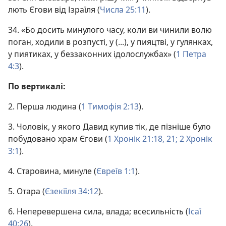
лють Єгови від Ізраїля (
Числа 25:11
).
34. «Бо досить минулого часу, коли ви чинили волю
поган, ходили в розпусті, у (...), у пияцтві, у гулянках,
у пиятиках, у беззаконних ідолослужбах» (
1 Петра
4:3
).
По вертикалі:
2. Перша людина (
1 Тимофія 2:13
).
3. Чоловік, у якого Давид купив тік, де пізніше було
побудовано храм Єгови (
1 Хронік 21:18,
21;
2 Хронік
3:1
).
4. Старовина, минуле (
Євреїв 1:1
).
5. Отара (
Єзекіїля 34:12
).
6. Неперевершена сила, влада; всесильність (
Ісаї
40:26
).