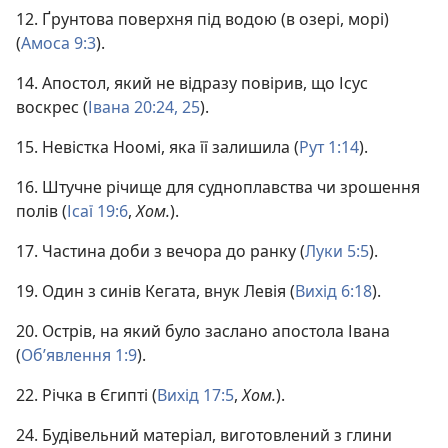
12. Ґрунтова поверхня під водою (в озері, морі)
(
Амоса 9:3
).
14. Апостол, який не відразу повірив, що Ісус
воскрес (
Івана 20:24, 25
).
15. Невістка Ноомі, яка її залишила (
Рут 1:14
).
16. Штучне річище для судноплавства чи зрошення
полів (
Ісаї 19:6
,
Хом.
).
17. Частина доби з вечора до ранку (
Луки 5:5
).
19. Один з синів Кегата, внук Левія (
Вихід 6:18
).
20. Острів, на який було заслано апостола Івана
(
Об’явлення 1:9
).
22. Річка в Єгипті (
Вихід 17:5
,
Хом.
).
24. Будівельний матеріал, виготовлений з глини