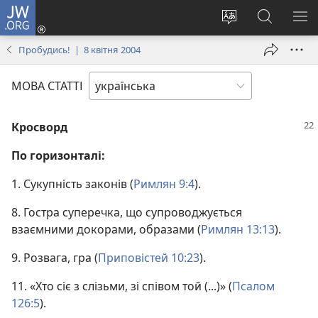
JW.ORG
Увійти
(відкривається
Змінити
Пошук
ПО
у
мову
на
М
Пробудись! | 8 квітня 2004
новому
сайту
сайті
вікні)
JW.ORG
МОВА СТАТТІ
Кросворд
По горизонталі:
1. Сукупність законів (
Римлян 9:4
).
8. Гостра суперечка, що супроводжується
взаємними докорами, образами (
Римлян 13:13
).
9. Розвага, гра (
Приповістей 10:23
).
11. «Хто сіє з слізьми, зі співом той (...)» (
Псалом
126:5
).