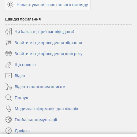
Налаштування зовнішнього вигляду
Швидкі посилання
Чи бажаєте, щоб вас відвідали?
Знайти місце проведення зібрання
(відкривається
у
Знайти місце проведення конгресу
(відкривається
новому
у
вікні)
Що нового
новому
вікні)
Відео
Відео з голосовим описом
Пошук
Медична інформація для лікарів
Глобальні комунікації
Довідка