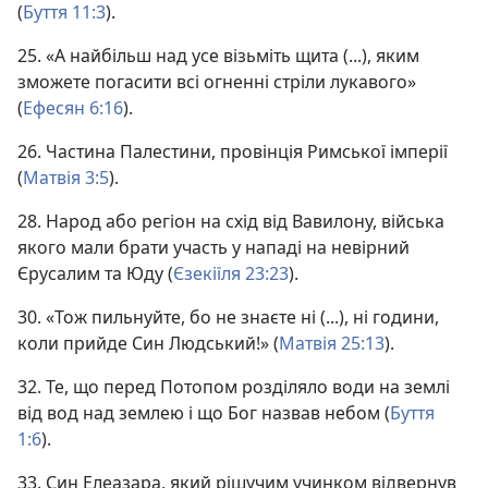
(
Буття 11:3
).
25. «А найбільш над усе візьміть щита (...), яким
зможете погасити всі огненні стріли лукавого»
(
Ефесян 6:16
).
26. Частина Палестини, провінція Римської імперії
(
Матвія 3:5
).
28. Народ або регіон на схід від Вавилону, війська
якого мали брати участь у нападі на невірний
Єрусалим та Юду (
Єзекіїля 23:23
).
30. «Тож пильнуйте, бо не знаєте ні (...), ні години,
коли прийде Син Людський!» (
Матвія 25:13
).
32. Те, що перед Потопом розділяло води на землі
від вод над землею і що Бог назвав небом (
Буття
1:6
).
33. Син Елеазара, який рішучим учинком відвернув