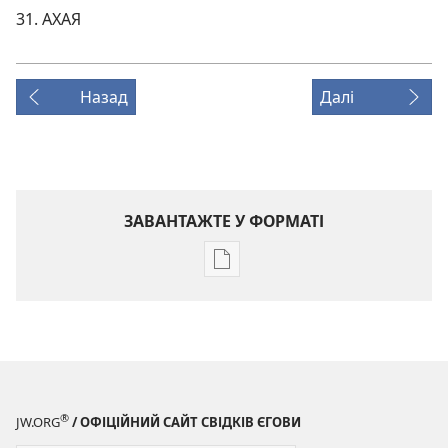
31. АХАЯ
Назад
Далі
ЗАВАНТАЖТЕ У ФОРМАТІ
Параметри
завантаження
публікацій
ПРОБУДИСЬ!
8 квітня
2004
®
JW.ORG
/ ОФІЦІЙНИЙ САЙТ СВІДКІВ ЄГОВИ