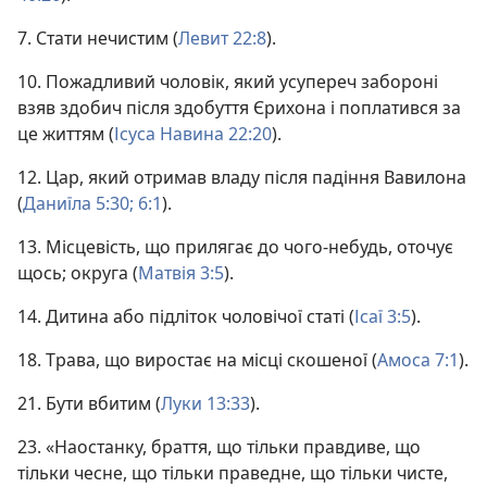
7. Стати нечистим (
Левит 22:8
).
10. Пожадливий чоловік, який усупереч забороні
взяв здобич після здобуття Єрихона і поплатився за
це життям (
Ісуса Навина 22:20
).
12. Цар, який отримав владу після падіння Вавилона
(
Даниїла 5:30;
6:1
).
13. Місцевість, що прилягає до чого-небудь, оточує
щось; округа (
Матвія 3:5
).
14. Дитина або підліток чоловічої статі (
Ісаї 3:5
).
18. Трава, що виростає на місці скошеної (
Амоса 7:1
).
21. Бути вбитим (
Луки 13:33
).
23. «Наостанку, браття, що тільки правдиве, що
тільки чесне, що тільки праведне, що тільки чисте,