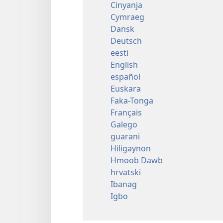
Cinyanja
Cymraeg
Dansk
Deutsch
eesti
English
español
Euskara
Faka-Tonga
Français
Galego
guarani
Hiligaynon
Hmoob Dawb
hrvatski
Ibanag
Igbo