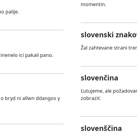
momentin.
 palije.
slovenski znakov
Žal zahtevane strani tre
nenelo ici pakali pano.
slovenčina
Ľutujeme, ale požadova
o bryd ni allwn ddangos y
zobraziť.
slovenščina