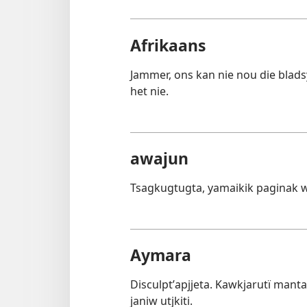
Afrikaans
Jammer, ons kan nie nou die blads
het nie.
awajun
Tsagkugtugta, yamaikik paginak 
Aymara
Disculptʼapjjeta. Kawkjarutï mant
janiw utjkiti.