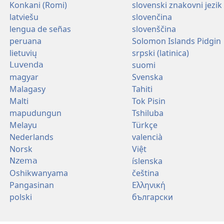
Konkani (Romi)
slovenski znakovni jezik
latviešu
slovenčina
lengua de señas
slovenščina
peruana
Solomon Islands Pidgin
lietuvių
srpski (latinica)
suomi
Luvenda
magyar
Svenska
Malagasy
Tahiti
Malti
Tok Pisin
mapudungun
Tshiluba
Melayu
Türkçe
Nederlands
valencià
Norsk
Việt
íslenska
Nzema
Oshikwanyama
čeština
Pangasinan
Ελληνική
polski
български