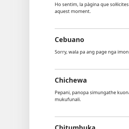
Ho sentim, la pàgina que sol·licite
aquest moment.
Cebuano
Sorry, wala pa ang page nga imon
Chichewa
Pepani, panopa simungathe kuon
mukufunali.
Chitumbuka