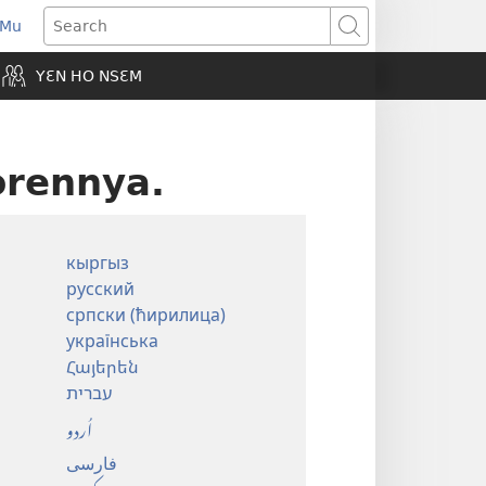
 Mu
pens
Search
ew
YƐN HO NSƐM
indow)
orennya.
кыргыз
русский
српски (ћирилица)
українська
Հայերեն
עברית
اُردو
فارسی