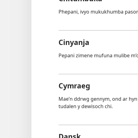
Phepani, ivyo mukukhumba pasono
Cinyanja
Pepani zimene mufuna mulibe m’ci
Cymraeg
Mae’n ddrwg gennym, ond ar hyn 
tudalen y dewisoch chi.
Dansk