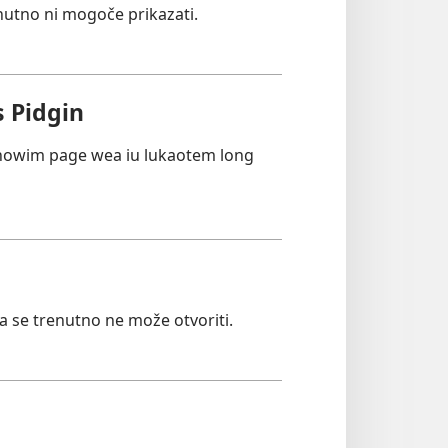
nutno ni mogoče prikazati.
 Pidgin
showim page wea iu lukaotem long
ca se trenutno ne može otvoriti.