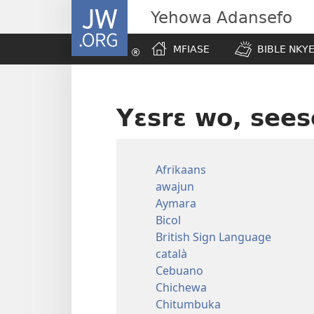
JW.ORG
Yehowa Adansefo
MFIASE
BIBLE NKY
Yɛsrɛ wo, sees
Afrikaans
awajun
Aymara
Bicol
British Sign Language
català
Cebuano
Chichewa
Chitumbuka