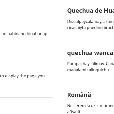
Quechua de Huá
Disculpaycalamay, ashi
ricächiyta puedinchiräc
n an pahinang hinahanap
quechua wanca
Pampachaycälimay. Cana
manalami talinquichu.
 to display the page you
Română
Ne cerem scuze, momenta
afișată.