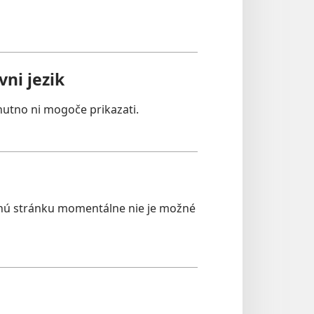
ni jezik
nutno ni mogoče prikazati.
nú stránku momentálne nie je možné