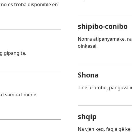
s no es troba disponible en
shipibo-conibo
Nonra atipanyamake, ra
oinkasai.
g gipangita.
Shona
Tine urombo, panguva in
a tsamba limene
shqip
Na vjen keq, faqja që k