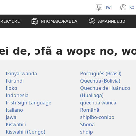
Twi
Kɔ
Yi
(o
kasa
n
ERƐKYERƐ
NHOMAKORABEA
AMANNEƐBƆ
a
w
wopɛ
ei de, ɔfã a wopɛ no, w
Ikinyarwanda
Português (Brasil)
Ikirundi
Quechua (Bolivia)
Iloko
Quechua de Huánuco
Indonesia
(Huallaga)
Irish Sign Language
quechua wanca
Italiano
Română
Jawa
shipibo-conibo
Kiswahili
Shona
Kiswahili (Congo)
shqip