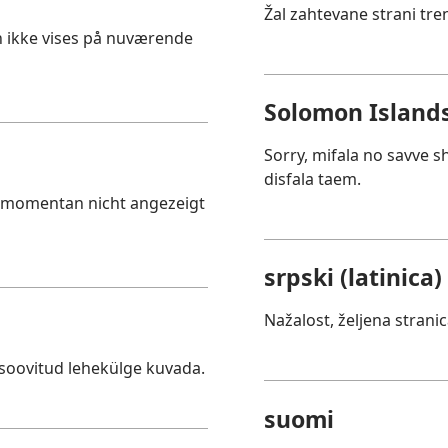
Žal zahtevane strani tre
an ikke vises på nuværende
Solomon Islands
Sorry, mifala no savve 
disfala taem.
e momentan nicht angezeigt
srpski (latinica)
Nažalost, željena strani
 soovitud lehekülge kuvada.
suomi