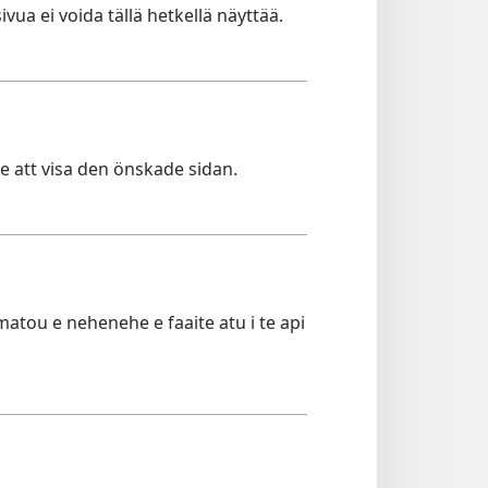
ivua ei voida tällä hetkellä näyttää.
te att visa den önskade sidan.
 matou e nehenehe e faaite atu i te api