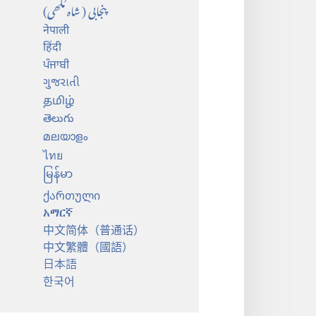
پنجابی (شاہ مُکھی)
नेपाली
हिंदी
ਪੰਜਾਬੀ
ગુજરાતી
தமிழ்
తెలుగు
മലയാളം
ไทย
မြန်မာ
ქართული
አማርኛ
中文简体（普通话）
中文繁體（國語）
日本語
한국어