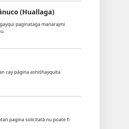
nuco (Huallaga)
ngayqui paginataga manarajmi
hu.
n cay página ashiśhayquita
n pagina solicitată nu poate fi