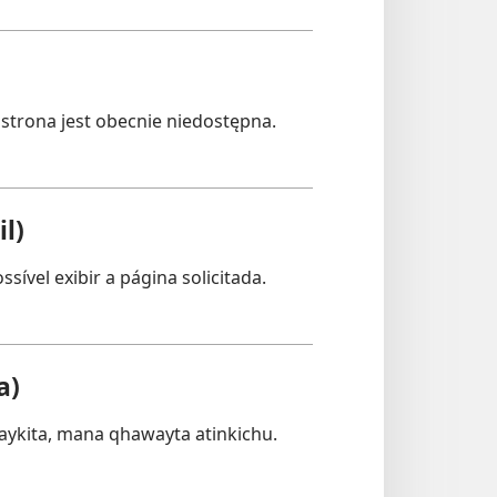
strona jest obecnie niedostępna.
l)
sível exibir a página solicitada.
a)
ykita, mana qhawayta atinkichu.