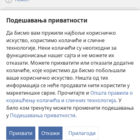
Прилози
(отвара
Подешавања приватности
нови
прозор)
Да бисмо вам пружили најбоље корисничко
ОНЛАЈН БИБЛИОТЕКА Watchtower
(отвара
искуство, користимо колачиће и сличне
нови
®
JW Hub
технологије. Неки колачићи су неопходни за
прозор)
(отвара
функционисање нашег сајта и не можете их
нови
®
JW Library
прозор)
отказати. Можете прихватити или отказати додатне
колачиће, које користимо да бисмо побољшали
®
Watchtower Library
ваше корисничко искуство. Ништа од тих
информација се неће продавати нити користити у
маркетиншке сврхе. Прочитајте и
Општа правила о
коришћењу колачића и сличних технологија
. У
било ком тренутку можете променити подешавања
Copyright
© 2026 Watch Tower Bible and Tract Society of Pennsylvania.
ПРАВИЛА КОРИШЋЕЊА
|
ПРИВАТНОСТ
|
ПОДЕШАВАЊЕ
у
Подешавања приватности
.
ПРИВАТНОСТИ
Прихвати
Откажи
Прилагоди