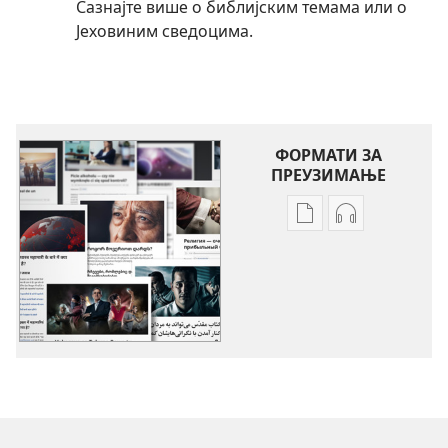
Сазнајте више о библијским темама или о
Јеховиним сведоцима.
ФОРМАТИ ЗА
ПРЕУЗИМАЊЕ
Формати
Формати
за
за
преузимање
преузимање
електронских
аудио-
публикација
садржаја
Разне
Разне
теме
теме