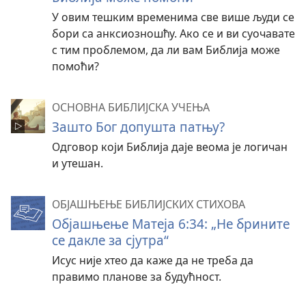
У овим тешким временима све више људи се
бори са анксиозношћу. Ако се и ви суочавате
с тим проблемом, да ли вам Библија може
помоћи?
ОСНОВНА БИБЛИЈСКА УЧЕЊА
Зашто Бог допушта патњу?
Одговор који Библија даје веома је логичан
и утешан.
ОБЈАШЊЕЊЕ БИБЛИЈСКИХ СТИХОВА
Објашњење Матеја 6:34: „Не брините
се дакле за сјутра“
Исус није хтео да каже да не треба да
правимо планове за будућност.