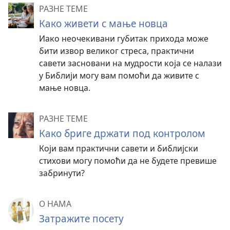
РАЗНЕ ТЕМЕ
Како живети с мање новца
Иако неочекивани губитак прихода може
бити извор великог стреса, практични
савети засновани на мудрости која се налази
у Библији могу вам помоћи да живите с
мање новца.
РАЗНЕ ТЕМЕ
Како бриге држати под контролом
Који вам практични савети и библијски
стихови могу помоћи да не будете превише
забринути?
О НАМА
Затражите посету