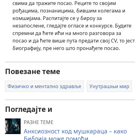
свима да тражите посао. Реците то својим
рођацима, познаницима, бившим колегама и
комшијама. Распитајте се у бироу за
незапослене, гледајте огласе и конкурсе. Будите
спремни да ћете ићи на много разговора за
посао и да ћете више пута предати свој CV, то јест
биографију, пре него што пронађете посао.
Повезане теме
Физичко и ментално здравље
Унутрашњи мир
Погледајте и
РАЗНЕ ТЕМЕ
Анксиозност код мушкараца – како
Библија може помоћи