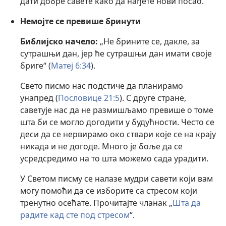
дати добре савете како да нађете нови посао.
Немојте се превише бринути
Библијско начело:
„Не брините се, дакле, за
сутрашњи дан, јер ће сутрашњи дан имати своје
бриге“ (
Матеј 6:34
).
Свето писмо нас подстиче да планирамо
унапред (
Пословице 21:5
). С друге стране,
саветује нас да не размишљамо превише о томе
шта би се могло догодити у будућности. Често се
деси да се нервирамо око ствари које се на крају
никада и не догоде. Много је боље да се
усредсредимо на то шта можемо сада урадити.
У Светом писму се налазе мудри савети који вам
могу помоћи да се изборите са стресом који
тренутно осећате. Прочитајте чланак „
Шта да
радите кад сте под стресом
“.