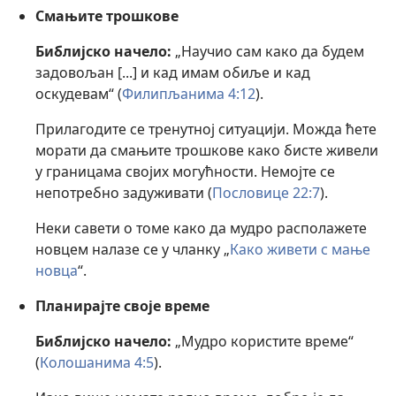
Смањите трошкове
Библијско начело:
„Научио сам како да будем
задовољан [...] и кад имам обиље и кад
оскудевам“ (
Филипљанима 4:12
).
Прилагодите се тренутној ситуацији. Можда ћете
морати да смањите трошкове како бисте живели
у границама својих могућности. Немојте се
непотребно задуживати (
Пословице 22:7
).
Неки савети о томе како да мудро располажете
новцем налазе се у чланку „
Како живети с мање
новца
“.
Планирајте своје време
Библијско начело:
„Мудро користите време“
(
Колошанима 4:5
).