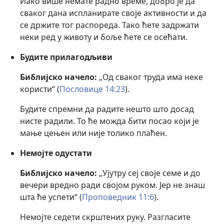
Иако више немате радно време, добро је да
сваког дана испланирате своје активности и да
се држите тог распореда. Тако ћете задржати
неки ред у животу и боље ћете се осећати.
Будите прилагодљиви
Библијско начело:
„Од сваког труда има неке
користи“ (
Пословице 14:23
).
Будите спремни да радите нешто што досад
нисте радили. То ће можда бити посао који је
мање цењен или није толико плаћен.
Немојте одустати
Библијско начело:
„Ујутру сеј своје семе и до
вечери вредно ради својом руком. Јер не знаш
шта ће успети“ (
Проповедник 11:6
).
Немојте седети скрштених руку. Разгласите