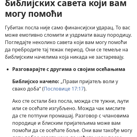
библијских савета који вам
могу помоћи
Губитак посла није само финансијски ударац. То вас
може емотивно сломити и уздрмати вашу породицу.
Погледајте неколико савета који вам могу помоћи
да пребродите тај тежак период. Они се темеље на
библијским начелима која никада не застаревају.
Разговарајте с другима о својим осећањима
Библијско начело:
„Прави пријатељ воли у
свако доба“ (
Пословице 17:17
).
Ако сте остали без посла, можда сте тужни, љути
или се осећате изгубљено. Можда чак мислите
да сте потпуни промашај. Разговор с члановима
породице и блиским пријатељима може вам
помоћи да се осећате боље. Они вам такође могу