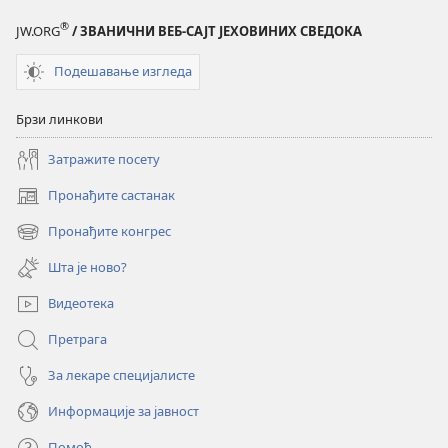
®
JW.ORG
/ ЗВАНИЧНИ ВЕБ-САЈТ ЈЕХОВИНИХ СВЕДОКА
Подешавање изгледа
Брзи линкови
Затражите посету
Пронађите састанак
(отвара
нови
Пронађите конгрес
(отвара
прозор)
нови
Шта је ново?
прозор)
Видеотека
Претрага
За лекаре специјалисте
Информације за јавност
Помоћ