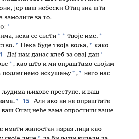
они, јер ваш небески Отац зна шта
а замолите за то.
+
о:
+
+
*
сима, нека се свети
твоје име.
+
+
ство.
Нека буде твоја воља,
како
1
+
Дај нам данас хлеб за овај дан
*
ове
, као што и ми опраштамо својим
+
*
да подлегнемо искушењу
,
него нас
 људима њихове преступе, и ваш
15
+
вама.
Али ако ви не опраштате
 ваш Отац неће вама опростити ваше
е имати жалостан израз лица као
*
у своје лице
да би људи видели да