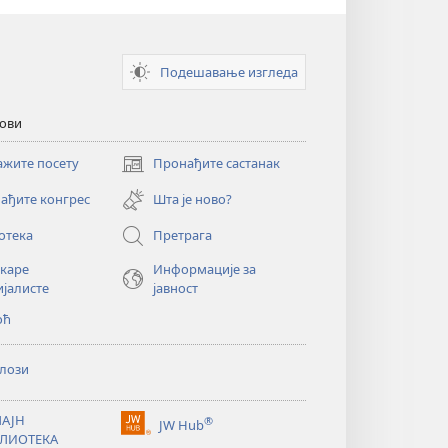
Подешавање изгледа
кови
ажите посету
Пронађите састанак
(отвара
нови
ађите конгрес
Шта је ново?
прозор)
отека
Претрага
екаре
Информације за
ијалисте
јавност
оћ
лози
АЈН
®
JW Hub
(отвара
ЛИОТЕКА