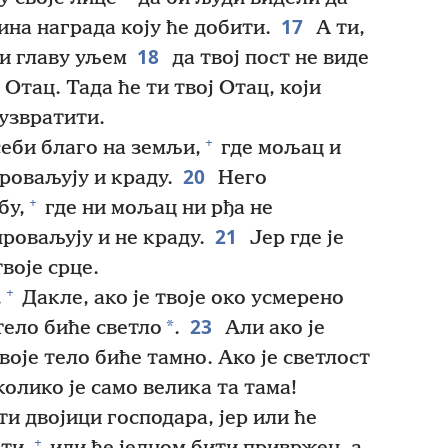
17
дина награда коју ће добити.
А ти,
18
жи главу уљем
да твој пост не виде
Отац. Тада ће ти твој Отац, који
 узвратити.
+
еби благо на земљи,
где мољац и
20
проваљују и краду.
Него
+
бу,
где ни мољац ни рђа не
21
проваљују и не краду.
Јер где је
твоје срце.
+
.
Дакле, ако је твоје око усмерено
23
*
 тело биће светло
.
Али ако је
воје тело биће тамно. Ако је светлост
 колико је само велика та тама!
и двојици господара, јер или ће
+