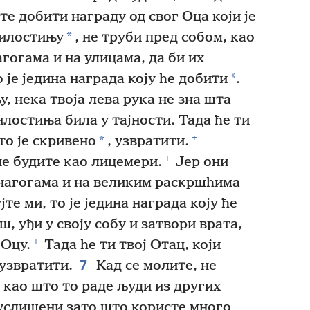
те добити награду од свог Оца који је
*
илостињу
, не труби пред собом, као
гогама и на улицама, да би их
*
 је једина награда коју ће добити
.
, нека твоја лева рука не зна шта
илостиња била у тајности. Тада ће ти
+
*
то је скривено
, узвратити.
+
не будите као лицемери.
Јер они
синагогама и на великим раскршћима
те ми, то је једина награда коју ће
ш, уђи у своју собу и затвори врата,
+
 Оцу.
Тада ће ти твој Отац, који
7
 узвратити.
Кад се молите, не
, као што то раде људи из других
 услишени зато што користе много