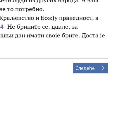
ени људи из других народа. А ваш
све то потребно.
Краљевство и Божју праведност, а
34
Не брините се, дакле, за
ашњи дан имати своје бриге. Доста је
Следеће