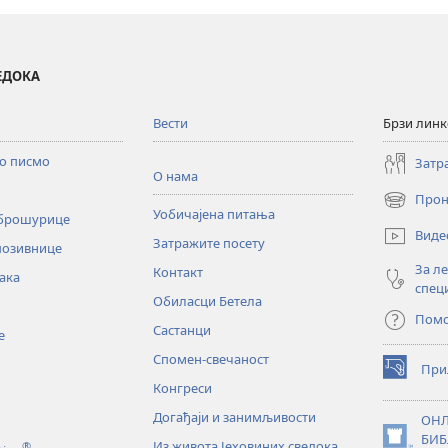
ВЕДОКА
Вести
Брзи лин
то писмо
Затр
О нама
Прон
(отвара
Уобичајена питања
 брошурице
нови
Виде
Затражите посету
прозор)
позивнице
За л
Контакт
ака
спец
Обиласци Бетела
Пом
Састанци
е
Спомен-свечаност
При
(отвара
Конгреси
нови
прозор)
Догађаји и занимљивости
ОНЛ
БИБ
Из живота Јеховиних сведока
®
(отвара