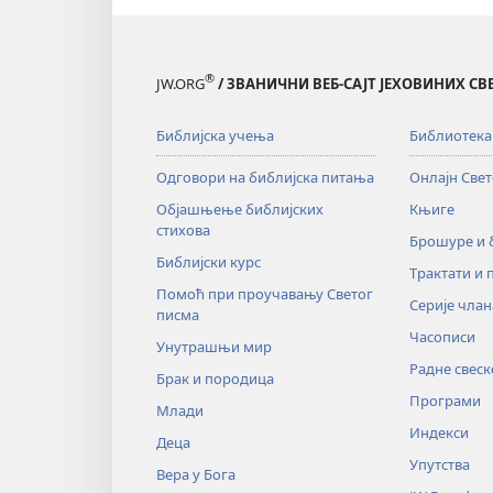
®
JW.ORG
/ ЗВАНИЧНИ ВЕБ-САЈТ ЈЕХОВИНИХ С
Библијска учења
Библиотека
Одговори на библијска питања
Онлајн Све
Објашњење библијских
Књиге
стихова
Брошуре и
Библијски курс
Трактати и 
Помоћ при проучавању Светог
Серије члан
писма
Часописи
Унутрашњи мир
Радне свеск
Брак и породица
Програми
Млади
Индекси
Деца
Упутства
Вера у Бога