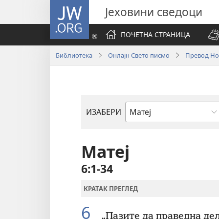
JW.ORG
Јеховини сведоци
ПОЧЕТНА СТРАНИЦА
Библиотека
Онлајн Свето писмо
Превод Нов
ИЗАБЕРИ
Библијска
књига
Матеј
6:1-34
КРАТАК ПРЕГЛЕД
6
„Пазите да праведна дел