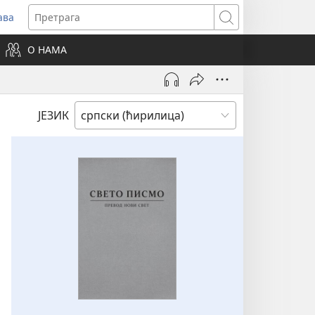
ава
вара
Претрага
ви
О НАМА
зор)
ЈЕЗИК