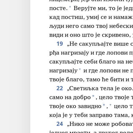
+
посте.
Верујте ми, то је је
кад постиш, умиј се и нама
људи него само твој небески 
види и оно што је скривено,
19
„Не сакупљајте више с
рђа нагризају и где лопови 
сакупљајте себи благо на не
+
нагризају
и где лопови не 
твоје благо, тамо ће бити и 
22
„Светиљка тела је око
*
само на добро
, цело твоје
+
*
твоје око завидно
,
цело т
која је у теби заправо тама,
24
„Нико не може робоват