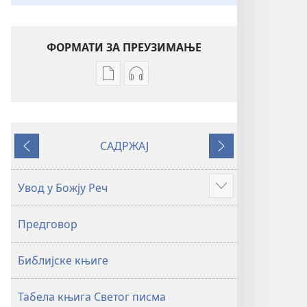
ФОРМАТИ ЗА ПРЕУЗИМАЊЕ
Формати
Формати
за
за
преузимање
преузимање
електронских
аудио-
САДРЖАЈ
публикација
садржаја
Претходно
Следеће
Свето
Свето
писмо
писмо
Увод у Божју Реч
Више
–
–
превод
превод
Предговор
Нови
Нови
свет
свет
Библијске књиге
(ревидирано
(ревидирано
издање
издање
из
из
Табела књига Светог писма