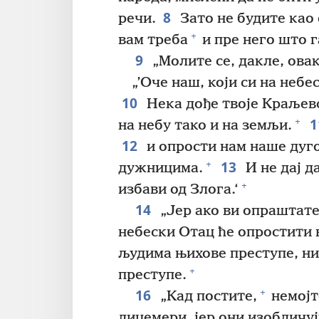
8
речи.
Зато не будите као 
+
вам треба
и пре него што г
9
„Молите се, дакле, овак
„’Оче наш, који си на небе
10
Нека дође твоје Краљев
1
+
на небу тако и на земљи.
12
и опрости нам наше дуг
13
+
дужницима.
И не дај 
+
избави од Злога.‘
14
„Јер ако ви опраштате
небески Отац ће опростити 
људима њихове преступе, ни
+
преступе.
16
+
„Кад постите,
немојт
лицемери, јер они изобличуј