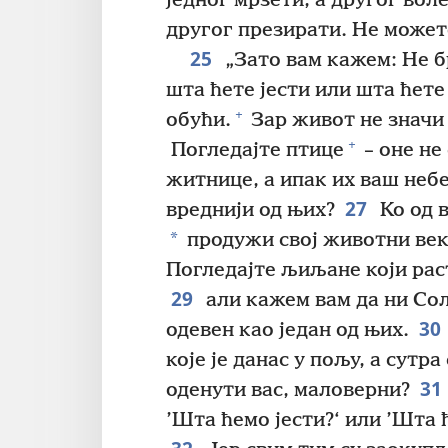
једног мрзети, а другог воле
другог презирати. Не может
25
„Зато вам кажем: Не б
шта ћете јести или шта ћете 
+
обући.
Зар живот не значи 
+
Погледајте птице
– оне не
житнице, а ипак их ваш небе
27
вреднији од њих?
Ко од в
*
продужи свој животни век
Погледајте љиљане који раст
29
али кажем вам да ни Со
30
одевен као један од њих.
које је данас у пољу, а сутра
31
оденути вас, маловерни?
’Шта ћемо јести?‘ или ’Шта 