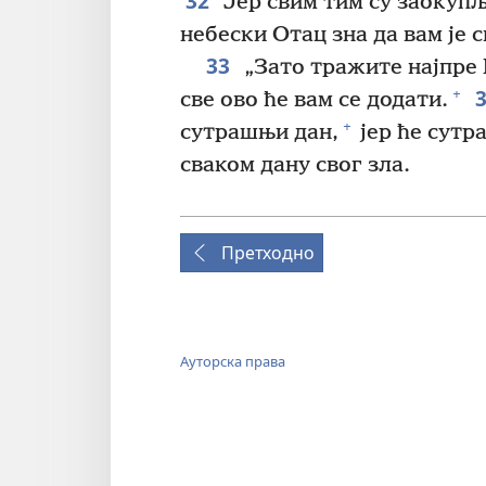
32
Јер свим тим су заокупљ
небески Отац зна да вам је 
33
„Зато тражите најпре 
+
све ово ће вам се додати.
+
сутрашњи дан,
јер ће сутр
сваком дану свог зла.
Претходно
Ауторска права