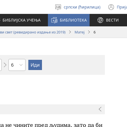
српски (ћирилица)
Приј
Изабери
(от
језик
но
БИБЛИЈСКА УЧЕЊА
БИБЛИОТЕКА
ВЕСТИ
про
и свет (ревидирано издање из 2019)
Матеј
6
Поглавље
а не чините пред људима, зато да би