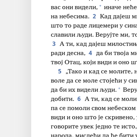
+
вас они видели,
иначе неће
2
на небесима.
Кад дајеш м
што то раде лицемери у сина
славили људи. Верујте ми, то
3
А ти, кад дајеш милостињу
4
ради десна,
да би твоја м
твој Отац, који види и оно ш
5
„Тако и кад се молите, 
воле да се моле стојећи у 
+
да би их видели људи.
Веруј
6
добити.
А ти, кад се моли
па се помоли свом небеском
види и оно што је скривено,
говорите увек једно те исто
народа, мислећи да ће бити