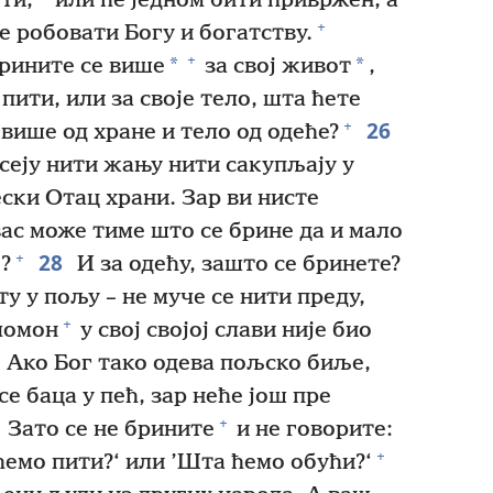
ти,
или ће једном бити привржен, а
+
е робовати Богу и богатству.
+
*
*
рините се више
за свој живот
,
пити, или за своје тело, шта ћете
26
+
више од хране и тело од одеће?
 сеју нити жању нити сакупљају у
ски Отац храни. Зар ви нисте
ас може тиме што се брине да и мало
28
+
?
И за одећу, зашто се бринете?
у у пољу – не муче се нити преду,
+
ломон
у свој својој слави није био
Ако Бог тако одева пољско биље,
 се баца у пећ, зар неће још пре
+
Зато се не брините
и не говорите:
+
ћемо пити?‘ или ’Шта ћемо обући?‘