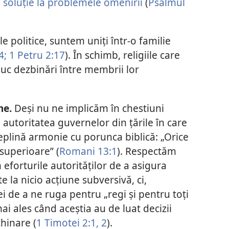
a
soluție la problemele omenirii
(
Psalmul
e politice, suntem uniți într-o familie
4;
1 Petru 2:17
). În schimb, religiile care
duc dezbinări între membrii lor
ne.
Deși nu ne implicăm în chestiuni
 autoritatea guvernelor din țările în care
deplină armonie cu porunca biblică: „Orice
 superioare” (
Romani 13:1
). Respectăm
 eforturile autorităților de a asigura
e la nicio acțiune subversivă, ci,
i de a ne ruga pentru „regi și pentru toți
 mai ales când aceștia au de luat decizii
chinare (
1 Timotei 2:1, 2
).