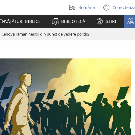
Română
Conectează
Selectaţi
(se
limba
desch
ÎNVĂȚĂTURI BIBLICE
BIBLIOTECĂ
ȘTIRI
o
fereas
ui Iehova rămân neutri din punct de vedere politic?
nouă)