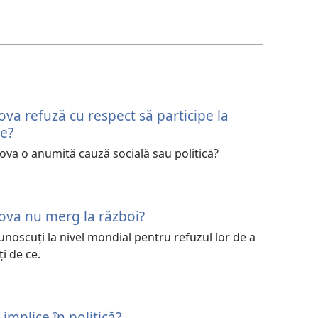
ova refuză cu respect să participe la
te?
ova o anumită cauză socială sau politică?
hova nu merg la război?
unoscuți la nivel mondial pentru refuzul lor de a
ți de ce.
 implice în politică?