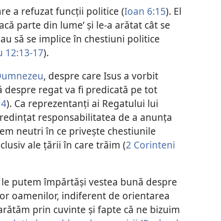
 a refuzat funcții politice (
Ioan 6:15
). El
 facă parte din lume’ și le-a arătat cât se
au să se implice în chestiuni politice
 12:13-17
).
 Dumnezeu
, despre care Isus a vorbit
 despre regat va fi predicată pe tot
14
). Ca reprezentanți ai Regatului lui
redințat responsabilitatea de a anunța
m neutri în ce privește chestiunile
nclusiv ale țării în care trăim (
2 Corinteni
, le putem împărtăși vestea bună despre
r oamenilor, indiferent de orientarea
 arătăm prin cuvinte și fapte că ne bizuim