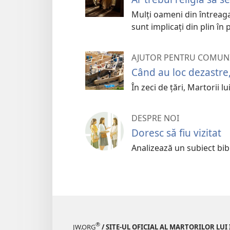
Mulți oameni din întreaga
sunt implicați din plin în 
AJUTOR PENTRU COMUN
Când au loc dezastre
În zeci de țări, Martorii lu
DESPRE NOI
Doresc să fiu vizitat
Analizează un subiect bib
®
JW.ORG
/ SITE-UL OFICIAL AL MARTORILOR LUI