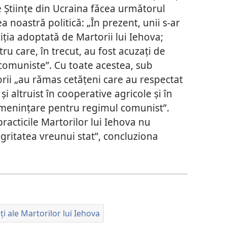
 Științe din Ucraina făcea următorul
 noastră politică: „În prezent, unii s-ar
iția adoptată de Martorii lui Iehova;
ru care, în trecut, au fost acuzați de
i comuniste”. Cu toate acestea, sub
orii „au rămas cetățeni care au respectat
i altruist în cooperative agricole și în
 amenințare pentru regimul comunist”.
practicile Martorilor lui Iehova nu
gritatea vreunui stat”, concluziona
ăți ale Martorilor lui Iehova