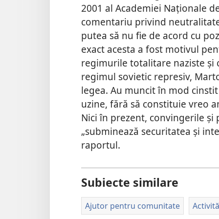
2001 al Academiei Naționale de
comentariu privind neutralitatea
putea să nu fie de acord cu poz
exact acesta a fost motivul pent
regimurile totalitare naziste ș
regimul sovietic represiv, Mart
legea. Au muncit în mod cinstit ș
uzine, fără să constituie vreo
Nici în prezent, convingerile și 
„subminează securitatea și inte
raportul.
Subiecte similare
Ajutor pentru comunitate
Activit