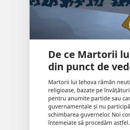
De ce Martorii l
din punct de vede
Martorii lui Iehova rămân neutr
religioase, bazate pe învățătur
pentru anumite partide sau cand
guvernamentale și nu participă
schimbarea guvernelor. Noi con
întemeiate să procedăm astfel.