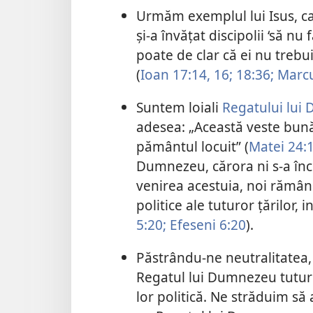
Urmăm exemplul lui Isus, care
și-a învățat discipolii ‘să nu
poate de clar că ei nu trebui
(
Ioan 17:14,
16;
18:36;
Marcu
Suntem loiali
Regatului lui
adesea: „Această veste bună
pământul locuit” (
Matei 24:
Dumnezeu, cărora ni s-a înc
venirea acestuia, noi rămâne
politice ale tuturor țărilor, i
5:20;
Efeseni 6:20
).
Păstrându-ne neutralitatea
Regatul lui Dumnezeu tuturo
lor politică. Ne străduim să