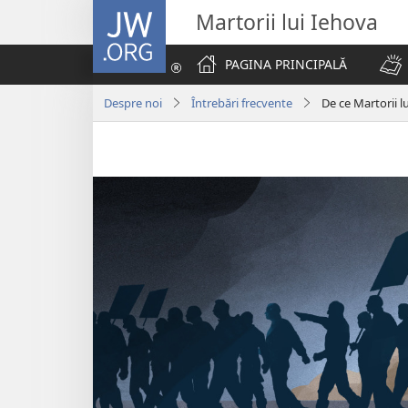
JW.ORG
Martorii lui Iehova
PAGINA PRINCIPALĂ
Despre noi
Întrebări frecvente
De ce Martorii l