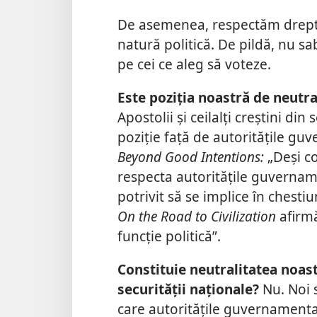
De asemenea, respectăm dreptur
natură politică. De pildă, nu s
pe cei ce aleg să voteze.
Este poziția noastră de neutra
Apostolii și ceilalți creștini din
poziție față de autoritățile gu
Beyond Good Intentions:
„Deși co
respecta autoritățile guvername
potrivit să se implice în chesti
On the Road to Civilization
afirmă
funcție politică”.
Constituie neutralitatea noas
securității naționale?
Nu. Noi 
care autoritățile guvernamenta