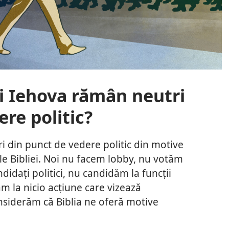
ui Iehova rămân neutri
re politic?
i din punct de vedere politic din motive
ile Bibliei. Noi nu facem lobby, nu votăm
idați politici, nu candidăm la funcții
m la nicio acțiune care vizează
siderăm că Biblia ne oferă motive