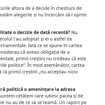
ile altora de a decide în chestiuni de
abotăm alegerile și nu încercăm să-i oprim
litate o decizie de dată recentă?
Nu.
 secolul I au adoptat și ei o astfel de
vernamentale. Iată ce se spune în cartea
nsiderau că aveau obligația de a
ntale, primii creștini nu credeau că este
unile politice”. În mod asemănător, cartea
 că primii creștini „nu acceptau nicio
tră politică o amenințare la adresa
suntem cetățeni care iubesc pacea și de
le nu au de ce să se teamă. Un raport pe