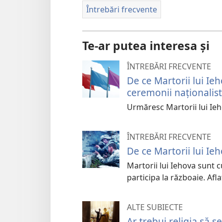
Întrebări frecvente
Te-ar putea interesa și
ÎNTREBĂRI FRECVENTE
De ce Martorii lui Ieh
ceremonii naționalis
Urmăresc Martorii lui Ieh
ÎNTREBĂRI FRECVENTE
De ce Martorii lui Ie
Martorii lui Iehova sunt c
participa la războaie. Afla
ALTE SUBIECTE
Ar trebui religia să se