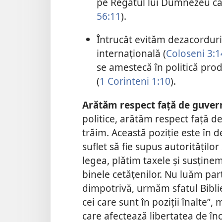
pe Regatul lui Dumnezeu c
56:11
).
Întrucât evităm dezacorduril
internațională (
Coloseni 3:1
se amestecă în politică pro
(
1 Corinteni 1:10
).
Arătăm respect față de guver
politice, arătăm respect față de
trăim. Această poziție este în 
suflet să fie supus autorităților
legea, plătim taxele și susținem
binele cetățenilor. Nu luăm part
dimpotrivă, urmăm sfatul Biblie
cei care sunt în poziții înalte”,
care afectează libertatea de în