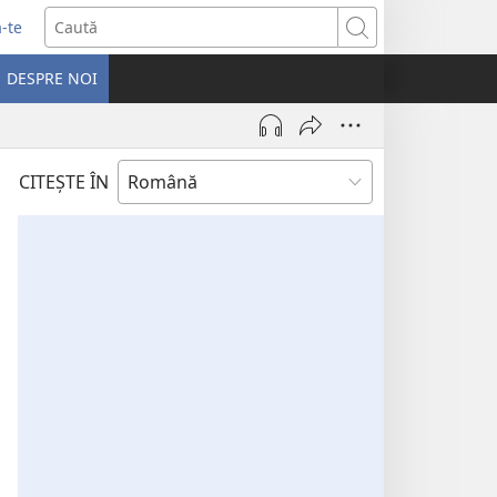
-te
Caută
ide
DESPRE NOI
tră
CITEŞTE ÎN