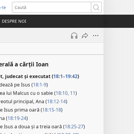
-te
Caută
ide
DESPRE NOI
tră
rală a cărții Ioan
t, judecat și executat (
18:1–19:42
)
ădează pe Isus (
18:1-9
)
hea lui Malcus cu o sabie (
18:10, 11
)
reotul principal, Ana (
18:12-14
)
e Isus prima oară (
18:15-18
)
na (
18:19-24
)
e Isus a doua și a treia oară (
18:25-27
)