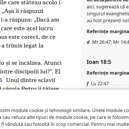
ile care stăteau acolo i-
aici, sugerează că 
: „Așa îi răspunzi
singurul evanghelis
 i-a răspuns: „Dacă am
au fost prezenți sol
 care este acel lucru
Referinţe margina
pus este corect, de ce
d
Mt 26:47; Mr 14:
a trimis legat la
Ioan 18:5
 și se încălzea. Atunci
intre discipolii lui?”. El
Referinţe margina
6
Unul dintre sclavii
f
Lu 22:47
 căruia Petru îi tăiase
e
Mt 2:23
zut eu în grădină cu
n nou. Și imediat a
losim module cookie și tehnologii similare. Unele module c
Ioan 18:6
pta sau refuza alte tipuri de module cookie, pe care le folos
a Caiafa la palatul
a fi vândută sau folosită în scop comercial. Pentru mai multe 
Referinţe margina