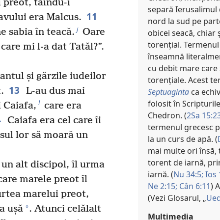
i preot, tăindu-i
separă Ierusalimul 
11
vului era Malcus.
nord la sud pe part
j
ne sabia în teacă.
Oare
obicei seacă, chiar 
torențial. Termenu
care mi l-a dat Tatăl?”.
înseamnă literalmen
cu debit mare care 
ntul și gărzile iudeilor
torențiale. Acest t
13
.
L-au dus mai
Septuaginta
ca echiv
folosit în Scriptur
l
i Caiafa,
care era
Chedron. (
2Sa 15:23
4
Caiafa era cel care îi
termenul grecesc pe
osul lor să moară un
la un curs de apă. (
mai multe ori însă, 
torent de iarnă, pr
n alt discipol, îl urma
iarnă. (
Nu 34:5;
Ios 
care marele preot îl
Ne 2:15;
Cân 6:11
) 
urtea marelui preot,
(Vezi Glosarul, „
Ue
*
a ușă
. Atunci celălalt
Multimedia