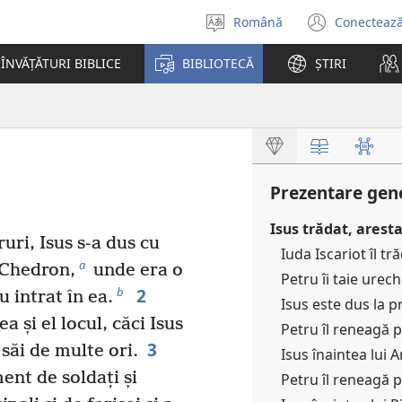
Română
Conectează
Selectaţi
(se
limba
desch
ÎNVĂȚĂTURI BIBLICE
BIBLIOTECĂ
ȘTIRI
o
fereas
nouă)
Prezentare gene
Isus trădat, aresta
uri, Isus s-a dus cu
Iuda Iscariot îl tr
a
a Chedron,
unde era o
Petru îi taie urec
2
b
au intrat în ea.
Isus este dus la p
a și el locul, căci Isus
Petru îl reneagă p
3
 săi de multe ori.
Isus înaintea lui A
ent de soldați și
Petru îl reneagă p