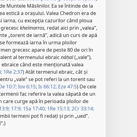
de Muntele Măslinilor. Ea se întinde de la
ea estică a orașului. Valea Chedron era de
și iarna, cu excepția cazurilor când ploua
l grecesc
kheímarros,
redat aici prin „valea”,
te „torent de iarnă”, adică un curs de apă
se formează iarna în urma ploilor
ermen grecesc apare de peste 80 de ori în
alent al termenului ebraic
náḥal
(„vale”),
ile ebraice când este menționată valea
;
1Re 2:37
) Atât termenul ebraic, cât și
ntru „vale” se pot referi la un torent sau
De 10:7;
Iov 6:15;
Is 66:12;
Eze 47:5
) De cele
termenii fac referire la valea săpată de un
in care curge apă în perioada ploilor de
13:9;
17:9;
1Sa 17:40;
1Re 15:13;
2Cr 33:14;
Ambii termeni pot fi redați și prin „ued”.
d
”.)