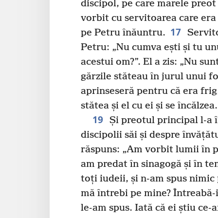
discipol, pe care marele preot î
vorbit cu servitoarea care era
17
pe Petru înăuntru.
Servito
Petru: „Nu cumva ești și tu unu
acestui om?”. El a zis: „Nu sunt
gărzile stăteau în jurul unui f
aprinseseră pentru că era frig,
stătea și el cu ei și se încălzea.
19
Și preotul principal l-a 
discipolii săi și despre învățăt
răspuns: „Am vorbit lumii în 
am predat în sinagogă și în te
toți iudeii, și n-am spus nimic
mă întrebi pe mine? Întreabă-i
le-am spus. Iată că ei știu ce-a