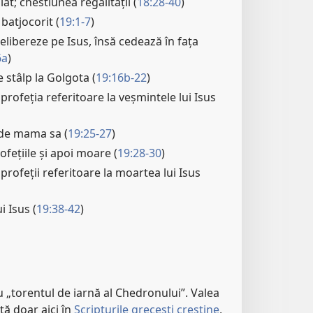
ilat; chestiunea regalității (
18:28-40
)
 batjocorit (
19:1-7
)
 elibereze pe Isus, însă cedează în fața
6a
)
e stâlp la Golgota (
19:16b-22
)
 profeția referitoare la veșmintele lui Isus
ă de mama sa (
19:25-27
)
ofețiile și apoi moare (
19:28-30
)
 profeții referitoare la moartea lui Isus
 Isus (
19:38-42
)
 „torentul de iarnă al Chedronului”. Valea
ă doar aici în
Scripturile grecești creștine
,