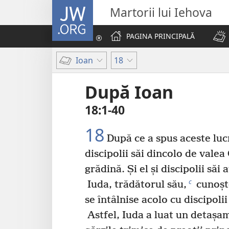
JW.ORG
Martorii lui Iehova
PAGINA PRINCIPALĂ
Ioan
18
După Ioan
18:1-40
18
După ce a spus aceste lucr
discipolii săi dincolo de vale
grădină. Și el și discipolii săi 
c
Iuda, trădătorul său,
cunoște
se întâlnise acolo cu discipolii
Astfel, Iuda a luat un detașam