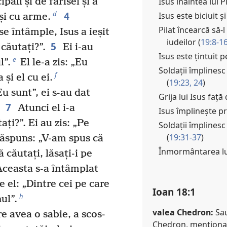
Isus înaintea lui P
pali și de farisei și a
4
d
Isus este biciuit și
și cu arme.
Pilat încearcă să-l
se întâmple, Isus a ieșit
iudeilor (
19:8-1
5
 căutați?”.
Ei i-au
Isus este țintuit p
e
l”.
El le-a zis: „Eu
Soldații împlinesc
f
 și el cu ei.
(
19:23, 24
)
Eu sunt”, ei s-au dat
Grija lui Isus faț
7
Atunci el i-a
Isus împlinește pr
ți?”. Ei au zis: „Pe
Soldații împlinesc
(
19:31-37
)
răspuns: „V-am spus că
Înmormântarea lui
 căutați, lăsați-i pe
ceasta s-a întâmplat
 el: „Dintre cei pe care
Ioan 18:1
h
ul”.
valea Chedron:
Sau
 avea o sabie, a scos-
Chedron, menționat