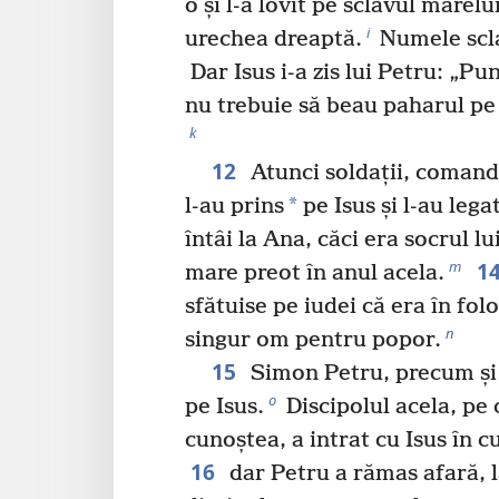
o și l-a lovit pe sclavul marelu
i
urechea dreaptă.
Numele scla
Dar Isus i-a zis lui Petru: „Pu
nu trebuie să beau paharul pe 
k
12
Atunci soldații, comanda
*
l-au prins
pe Isus și l-au legat
întâi la Ana, căci era socrul lu
1
m
mare preot în anul acela.
sfătuise pe iudei că era în fol
n
singur om pentru popor.
15
Simon Petru, precum și u
o
pe Isus.
Discipolul acela, pe 
cunoștea, a intrat cu Isus în c
16
dar Petru a rămas afară, l