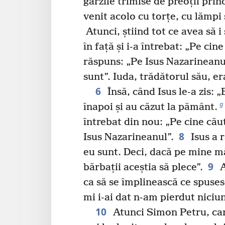
gărzile trimise de preoții princi
venit acolo cu torțe, cu lămpi 
Atunci, știind tot ce avea să i 
în față și i-a întrebat: „Pe cine
răspuns: „Pe Isus Nazarineanu
sunt”. Iuda, trădătorul său, era
6
Însă, când Isus le-a zis: „
g
înapoi și au căzut la pământ.
întrebat din nou: „Pe cine căuta
8
Isus Nazarineanul”.
Isus a 
eu sunt. Deci, dacă pe mine mă
9
bărbații aceștia să plece”.
A
ca să se împlinească ce spusese
mi i-ai dat n-am pierdut niciun
10
Atunci Simon Petru, care