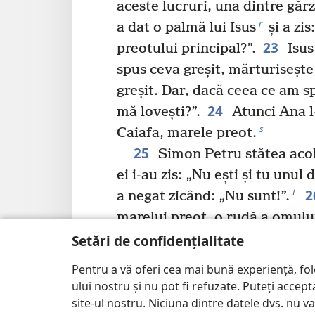
aceste lucruri, una dintre gărz
r
a dat o palmă lui Isus
și a zis
23
preotului principal?”.
Isus
spus ceva greșit, mărturisește
greșit. Dar, dacă ceea ce am s
24
mă lovești?”.
Atunci Ana l-
s
Caiafa, marele preot.
25
Simon Petru stătea acolo
ei i-au zis: „Nu ești și tu unul d
2
t
a negat zicând: „Nu sunt!”.
marelui preot, o rudă a omului
u
urechea,
a zis: „Nu te-am vă
Setări de confidențialitate
27
el?”.
Însă Petru a negat di
Pentru a vă oferi cea mai bună experiență, fo
v
cântat cocoșul.
ului nostru și nu pot fi refuzate. Puteți acce
28
Apoi Isus a fost dus de l
site-ul nostru. Niciuna dintre datele dvs. nu v