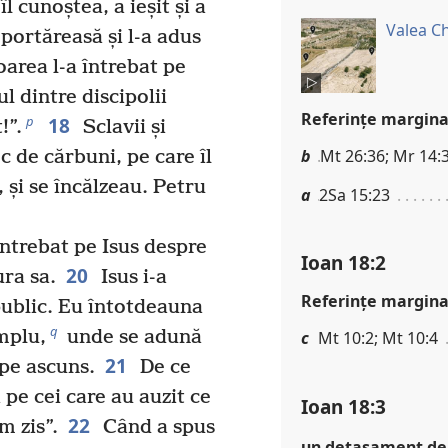
l cunoștea, a ieșit și a
Valea C
 portăreasă și l-a adus
area l-a întrebat pe
l dintre discipolii
Referinţe margina
18
p
!”.
Sclavii și
b
Mt 26:36; Mr 14:3
oc de cărbuni, pe care îl
 și se încălzeau. Petru
a
2Sa 15:23
întrebat pe Isus despre
Ioan 18:2
20
ura sa.
Isus i-a
Referinţe margina
public. Eu întotdeauna
q
mplu,
unde se adună
c
Mt 10:2; Mt 10:4
21
 pe ascuns.
De ce
 pe cei care au auzit ce
Ioan 18:3
22
m zis”.
Când a spus
un detașament de 