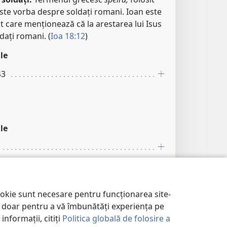
este vorba despre soldați romani. Ioan este
t care menționează că la arestarea lui Isus
dați romani. (
Ioa 18:12
)
le
43
le
ookie sunt necesare pentru funcționarea site-
im doar pentru a vă îmbunătăți experiența pe
informații, citiți
Politica globală de folosire a
le