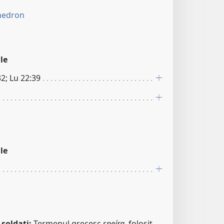
hedron
le
2; Lu 22:39
le
soldați:
Termenul grecesc
speíra,
folosit