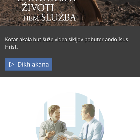
E
Kotar akala but šuže videa sikljov pobuter ando Isus
Hrist.
Isuseso
životi
Dikh akana
hem
služba