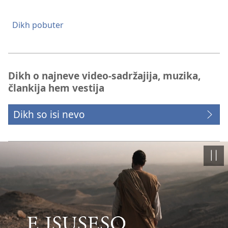
Dikh pobuter
Dikh o najneve video-sadržajija, muzika,
člankija hem vestija
Dikh so isi nevo
Paus