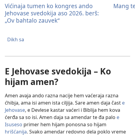
Vićinaja tumen ko kongres ando
Mang t
Jehovase svedokija aso 2026. berš:
„Ov bahtalo zauvek“
Dikh sa
E Jehovase svedokija – Ko
hijam amen?
Amen avaja ando razna nacije hem vaćeraja razna
ćhibja, ama isi amen ista ciljija. Sare amen daja čast
e
Jehovase
, e Devlese kastar vaćeri i Biblija hem kova
ćerđa sa so isi. Amen daja sa amendar te đa palo
e
Isuseso
primer hem hijam ponosna so hijam
hrišćanija
. Svako amendar redovno dela poklo vreme