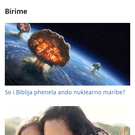
Birime
So i Biblija phenela ando nuklearno maribe?