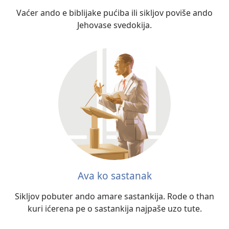
Vaćer ando e biblijake pućiba ili sikljov poviše ando
Jehovase svedokija.
Ava ko sastanak
Sikljov pobuter ando amare sastankija. Rode o than
kuri ićerena pe o sastankija najpaše uzo tute.