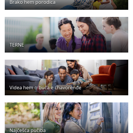
Brako hem porodica
TERNE
Videa hem o buća e ćhavorenđe
Najčešća pučiba