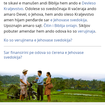
te sikavi e manušen andi Biblija hem ando e
Devleso
Kraljevstvo
. Odolese so svedočinaja ili vaćeraja ando
amaro Devel, o Jehova, hem ando oleso Kraljevstvo
amen hijam penđarde sar
e Jehovase svedokija
.
Upoznajin amaro sajt.
Čitin i Biblija onlajn.
Sikljov
pobuter amendar hem ando odova ko so
verujinaja
.
Ko so verujinena e Jehovase svedokija?
Sar finansirini pe odova so ćerena e Jehovase
svedokija?