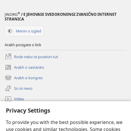
®
JW.ORG
/ E JEHOVASE SVEDOKONENGI ZVANIČNO INTERNET
STRANICA
Menin o izgled
Arakh posigate o link
Rode neko te posetini tut
Arakh o sastanko
(opens
new
Arakh o kongres
(opens
window)
new
So isi nevo
window)
Videa
Privacy Settings
Rode
To provide you with the best possible experience, we
Prilogija
(opens
use cookies and similar technologies. Some cookies