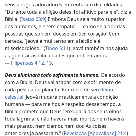
seus antigos adoradores enfrentaram dificuldades.
“Durante toda a aflição deles, foi aflitivo para ele”, diz a
Bíblia. (
Isaías 63:9
) Embora Deus seja muito superior
aos humanos, ele tem empatia — como se a dor das
pessoas que sofrem doesse em
Seu
coração! Com
certeza, “Jeová é mui terno em afeição e é
misericordioso.” (
Tiago 5:11
) Jeová também nos ajuda
a aguentar as dificuldades que enfrentamos.
—
Filipenses 4:12, 13
.
Deus eliminará todo sofrimento humano.
De acordo
com a Bíblia, Deus vai acabar com o sofrimento de
cada pessoa do planeta. Por meio de seu
Reino
celestial
, Jeová mudará drasticamente a condição
humana — para melhor. A respeito desse tempo, a
Bíblia promete que Deus “enxugará dos seus olhos
toda lágrima, e não haverá mais morte, nem haverá
mais pranto, nem clamor, nem dor. As coisas
anteriores já passaram.” (
Revelação [Apocalipse] 21:4
)