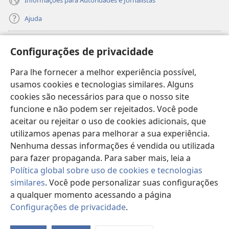
Ajuda
Donativos
(abre
Configurações de privacidade
nova
janela)
Para lhe fornecer a melhor experiência possível,
Biblioteca On-line da Torre de Vigia™
(abre
usamos cookies e tecnologias similares. Alguns
nova
®
JW Hub
cookies são necessários para que o nosso site
janela)
(abre
funcione e não podem ser rejeitados. Você pode
nova
®
JW Library
janela)
aceitar ou rejeitar o uso de cookies adicionais, que
utilizamos apenas para melhorar a sua experiência.
Watchtower Library
Nenhuma dessas informações é vendida ou utilizada
para fazer propaganda. Para saber mais, leia a
Política global sobre uso de cookies e tecnologias
similares
. Você pode personalizar suas configurações
a qualquer momento acessando a página
Copyright
© 2026 Watch Tower Bible and Tract Society of Pennsylvania.
TERMOS DE USO
|
POLÍTICA DE PRIVACIDADE
|
CONFIGURAÇÕES DE
Configurações de privacidade
.
Mo
PRIVACIDADE
ta