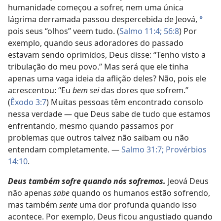
humanidade começou a sofrer, nem uma única
lágrima derramada passou despercebida de Jeová,
*
pois seus “olhos” veem tudo. (
Salmo 11:4;
56:8
) Por
exemplo, quando seus adoradores do passado
estavam sendo oprimidos, Deus disse: “Tenho visto a
tribulação do meu povo.” Mas será que ele tinha
apenas uma vaga ideia da aflição deles? Não, pois ele
acrescentou: “Eu
bem sei
das dores que sofrem.”
(
Êxodo 3:7
) Muitas pessoas têm encontrado consolo
nessa verdade — que Deus sabe de tudo que estamos
enfrentando, mesmo quando passamos por
problemas que outros talvez não saibam ou não
entendam completamente. —
Salmo 31:7;
Provérbios
14:10
.
Deus também sofre quando nós sofremos.
Jeová Deus
não apenas
sabe
quando os humanos estão sofrendo,
mas também
sente
uma dor profunda quando isso
acontece. Por exemplo, Deus ficou angustiado quando