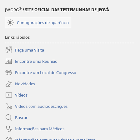
originou?
originou?
®
JW.ORG
/ SITE OFICIAL DAS TESTEMUNHAS DE JEOVÁ
Configurações de aparência
Links rápidos
Peça uma Visita
Encontre uma Reunião
(abre
nova
Encontre um Local de Congresso
(abre
janela)
nova
Novidades
janela)
Vídeos
Vídeos com audiodescrições
Buscar
Informações para Médicos
Informações para Autoridades e Jornalistas