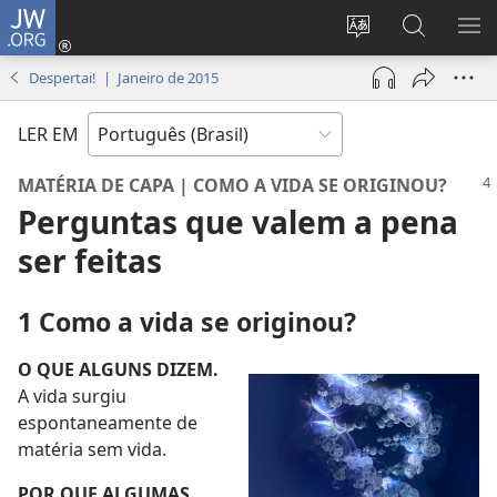
JW.ORG
Log
in
Mudar
Buscar
EXI
(abre
o
no
ME
Despertai! | Janeiro de 2015
nova
idioma
JW.ORG
janela)
do
LER EM
site
MATÉRIA DE CAPA | COMO A VIDA SE ORIGINOU?
Perguntas que valem a pena
ser feitas
1 Como a vida se originou?
O QUE ALGUNS DIZEM.
A vida surgiu
espontaneamente de
matéria sem vida.
POR QUE ALGUMAS