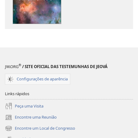
download
download
de
de
publicações
áudio
DESPERTAI!
DESPERTAI!
Como
Como
a
a
vida
vida
se
se
originou?
originou?
®
JW.ORG
/ SITE OFICIAL DAS TESTEMUNHAS DE JEOVÁ
Configurações de aparência
Links rápidos
Peça uma Visita
Encontre uma Reunião
(abre
nova
Encontre um Local de Congresso
(abre
janela)
nova