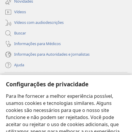
Novidades
janela)
Vídeos
Vídeos com audiodescrições
Buscar
Informações para Médicos
Informações para Autoridades e Jornalistas
Ajuda
Donativos
(abre
Configurações de privacidade
nova
janela)
Para lhe fornecer a melhor experiência possível,
Biblioteca On-line da Torre de Vigia™
(abre
usamos cookies e tecnologias similares. Alguns
nova
®
JW Hub
cookies são necessários para que o nosso site
janela)
(abre
funcione e não podem ser rejeitados. Você pode
nova
®
JW Library
janela)
aceitar ou rejeitar o uso de cookies adicionais, que
utilizamos apenas para melhorar a sua experiência.