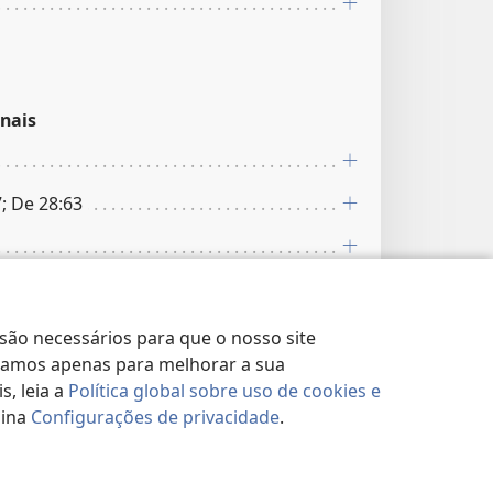
nais
7; De 28:63
 são necessários para que o nosso site
lizamos apenas para melhorar a sua
, leia a
Política global sobre uso de cookies e
nais
gina
Configurações de privacidade
.