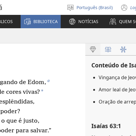
á
Português (Brasil)
Lo
Selecione
(a
o
n
BLICOS
BIBLIOTECA
NOTÍCIAS
QUEM 
idioma
ja
Conteúdo de Is
Vingança de Jeo
a
egando de Edom,
Amor leal de Je
*
e cores vivas?
esplêndidas,
Oração de arr
 poder?
o que é justo,
Isaías 63:1
oder para salvar.”