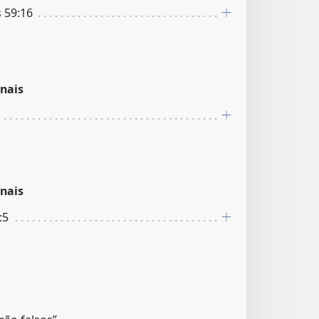
s 59:16
nais
nais
:5