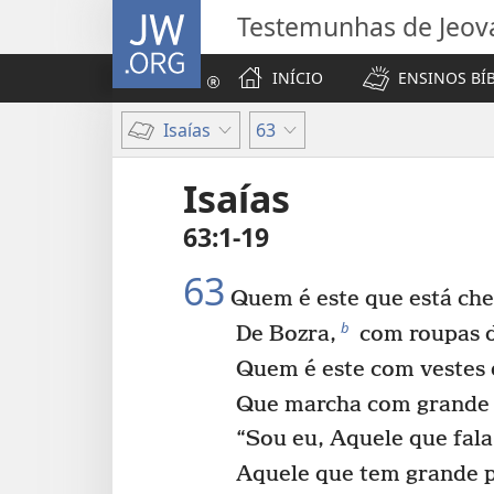
JW.ORG
Testemunhas de Jeov
INÍCIO
ENSINOS BÍ
Isaías
63
Isaías
63:1-19
63
Quem é este que está ch
b
De Bozra,
com roupas d
Quem é este com vestes 
Que marcha com grande
“Sou eu, Aquele que fala 
Aquele que tem grande p