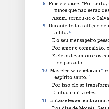
8
Pois ele disse: “Por certo,
filhos que não serão des
Assim, tornou-se o Salva
9
Durante toda a aflição del
k
aflito.
E o seu mensageiro pess
Por amor e compaixão, e
E ele os levantou e os ca
n
do passado.
10
o
Mas eles se rebelaram
e 
p
espírito santo.
Por isso ele se transfor
r
E lutou contra eles.
11
Então eles se lembraram 
Dos dias de Moisés, Seu 