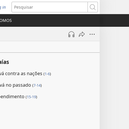
g in
bre
Pesquisar
ova
SOMOS
nela)
aías
vá contra as nações
(
1-6
)
ová no passado
(
7-14
)
ependimento
(
15-19
)