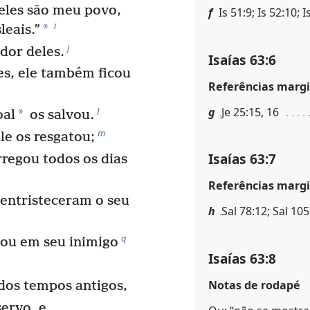
 eles são meu povo,
f
Is 51:9; Is 52:10; I
i
*
leais.”
j
dor deles.
Isaías 63:6
es, ele também ficou
Referências margi
g
Je 25:15, 16
l
*
oal
os salvou.
m
le os resgatou;
Isaías 63:7
rregou todos os dias
Referências margi
entristeceram o seu
h
Sal 78:12; Sal 105
q
mou em seu inimigo
Isaías 63:8
Notas de rodapé
dos tempos antigos,
servo, e