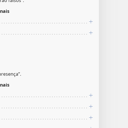
ão falsos”.
nais
presença”.
nais