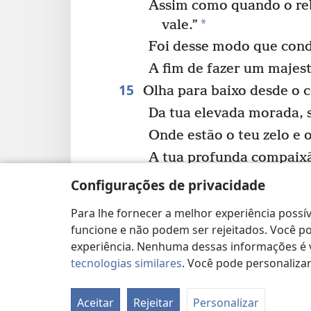
Assim como quando o re
*
vale.”
Foi desse modo que cond
A fim de fazer um majes
15
Olha para baixo desde o c
Da tua elevada morada, s
Onde estão o teu zelo e 
A tua profunda compaix
b
misericórdia?
Configurações de privacidade
Tu os retiveste de mim.
Para lhe fornecer a melhor experiência possív
16
c
Pois tu és o nosso Pai;
funcione e não podem ser rejeitados. Você pod
Ainda que Abraão não n
experiência. Nenhuma dessas informações é ve
tecnologias similares
. Você pode personaliz
E Israel não nos reconhe
Tu, ó Jeová, és o nosso P
Aceitar
Rejeitar
Personalizar
O teu nome é Nosso Res