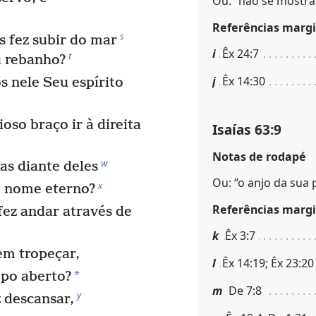
Ou: “não se mostrar
Referências margi
s
s fez subir do mar
i
Êx 24:7
t
u rebanho?
j
Êx 14:30
 nele Seu espírito
oso braço ir à direita
Isaías 63:9
Notas de rodapé
w
as diante deles
Ou: “o anjo da sua 
x
m nome eterno?
Referências margi
ez andar através de
k
Êx 3:7
m tropeçar,
l
Êx 14:19; Êx 23:20
*
po aberto?
m
De 7:8
y
 descansar,