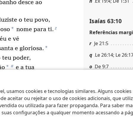
n
Êx 19:4; De 1:31
banho desce ao
uziste o teu povo,
Isaías 63:10
z
*
toso
nome para ti.
Referências margi
éu e vê
r
Je 21:5
*
anta e gloriosa.
q
Le 26:14; Le 26:1
o teu poder,
a
o
De 9:7
*
ão
e a tua
p
At 7:51; Ef 4:30
el, usamos cookies e tecnologias similares. Alguns cookies
Isaías 63:11
e aceitar ou rejeitar o uso de cookies adicionais, que uti
os conheça
ndida ou utilizada para fazer propaganda. Para saber mais
Referências margi
ar suas configurações a qualquer momento acessando a pá
ça,
s
Êx 14:30; Is 51:10
ai.
gatador desde os
t
Sal 77:20