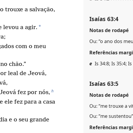
 trouxe a salvação,
Isaías 63:4
*
 levou a agir.
Notas de rodapé
a;
Ou: “o ano dos meu
agados com o meu
Referências margi
e
Is 34:8; Is 35:4; Is
 no chão.”
or leal de Jeová,
Isaías 63:5
vá,
h
Jeová fez por nós,
Notas de rodapé
 ele fez para a casa
Ou: “me trouxe a vit
Ou: “me sustentou”
dia e o seu grande
Referências margi