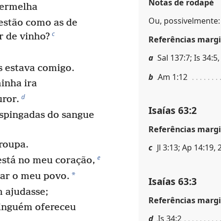
Notas de rodapé
vermelha
Ou, possivelmente:
 estão como as de
c
r de vinho?
Referências margi
a
Sal 137:7; Is 34:5,
 estava comigo.
b
Am 1:12
minha ira
d
uror.
Isaías 63:2
espingadas do sangue
Referências margi
roupa.
c
Jl 3:13; Ap 14:19,
e
está no meu coração,
*
tar o meu povo.
Isaías 63:3
 ajudasse;
Referências margi
ninguém ofereceu
d
Is 34:2