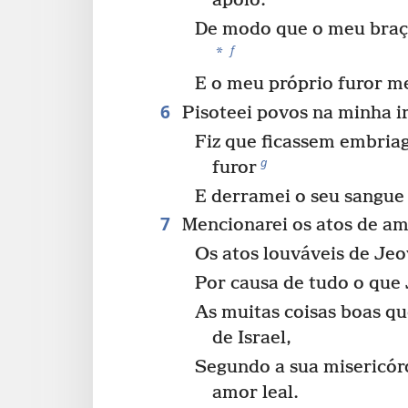
apoio.
De modo que o meu braço
f
*
E o meu próprio furor me
6
Pisoteei povos na minha ir
Fiz que ficassem embri
g
furor
E derramei o seu sangue
7
Mencionarei os atos de am
Os atos louváveis de Jeo
Por causa de tudo o que 
As muitas coisas boas que
de Israel,
Segundo a sua misericór
amor leal.