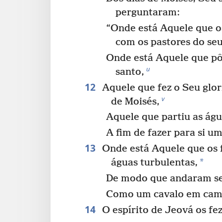
perguntaram:
“Onde está Aquele que o
com os pastores do se
Onde está Aquele que pôs
u
santo,
12
Aquele que fez o Seu glori
v
de Moisés,
Aquele que partiu as águ
A fim de fazer para si u
13
Onde está Aquele que os f
*
águas turbulentas,
De modo que andaram se
Como um cavalo em cam
14
O espírito de Jeová os fez