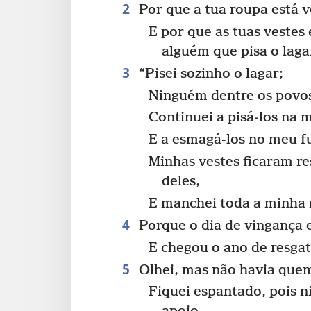
2
Por que a tua roupa está 
E por que as tuas vestes
alguém que pisa o laga
3
“Pisei sozinho o lagar;
Ninguém dentre os povos
Continuei a pisá-los na 
E a esmagá-los no meu f
Minhas vestes ficaram r
deles,
E manchei toda a minha 
4
Porque o dia de vingança 
E chegou o ano de resga
5
Olhei, mas não havia quem
Fiquei espantado, pois 