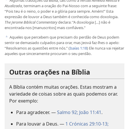
Algumas traduções da Bíblia, tais como a
Versão Almeida Revista e
b
Atualizada
, terminam a oração do Pai-Nosso com a seguinte frase:
“Pois teu é o reino, o poder e a glória para sempre. Amém!” Esta
expressão de louvor a Deus também é conhecida como doxologia.
The Jerome Biblical Commentary
declara: “A doxologia […] não é
encontrada nos [manuscritos] mais confiáveis.”
Aqueles que percebem que precisam do perdão de Deus podem
c
sentir-se demasiado culpados para orar, mas Jeová faz-lhes o apelo:
“Resolvamos as questões entre nós.” (
Isaías 1:18
) Ele nunca vai rejeitar
aqueles que sinceramente procuram o seu perdão.
Outras orações na Bíblia
A Bíblia contém muitas orações. Estas mostram a
variedade de coisas sobre as quais podemos orar.
Por exemplo:
Para agradecer. —
Salmo 92;
João 11:41
.
Para louvar a Deus. —
1 Crónicas 29:10-13;