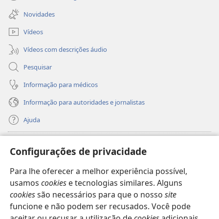
(abre
nova
uma
janela)
Novidades
nova
janela)
Vídeos
Vídeos com descrições áudio
Pesquisar
Informação para médicos
Informação para autoridades e jornalistas
Ajuda
Donativos
(abre
Configurações de privacidade
uma
nova
Para lhe oferecer a melhor experiência possível,
Biblioteca
Online
da Torre de Vigia™
(abre
janela)
usamos
cookies
e tecnologias similares. Alguns
uma
®
JW Hub
cookies
são necessários para que o nosso
site
nova
(abre
janela)
funcione e não podem ser recusados. Você pode
uma
®
JW Library
nova
aceitar ou recusar a utilização de
cookies
adicionais,