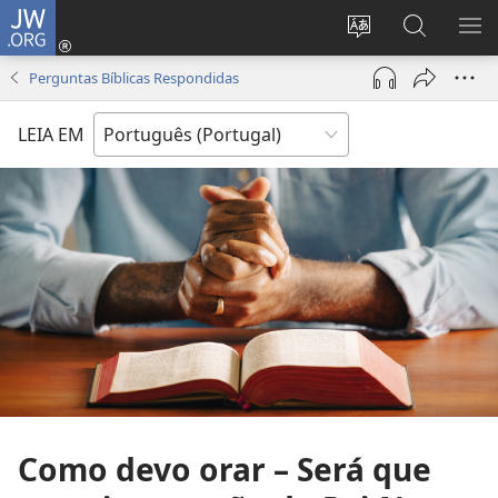
JW.ORG
Entrar
(abre
Alterar
Pesquisar
MO
uma
a
no
ME
Perguntas Bíblicas Respondidas
nova
língua
Site
janela)
do
JW.ORG
LEIA EM
site
Como devo orar – Será que