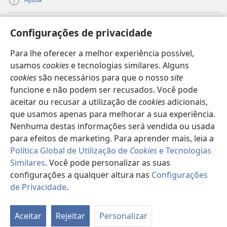
Donativos
(abre
Configurações de privacidade
uma
nova
Para lhe oferecer a melhor experiência possível,
Biblioteca
Online
da Torre de Vigia™
(abre
janela)
usamos
cookies
e tecnologias similares. Alguns
uma
®
JW Hub
cookies
são necessários para que o nosso
site
nova
(abre
janela)
funcione e não podem ser recusados. Você pode
uma
®
JW Library
nova
aceitar ou recusar a utilização de
cookies
adicionais,
janela)
que usamos apenas para melhorar a sua experiência.
Watchtower Library
Nenhuma destas informações será vendida ou usada
para efeitos de marketing. Para aprender mais, leia a
Política Global de Utilização de
Cookies
e Tecnologias
Similares
. Você pode personalizar as suas
configurações a qualquer altura nas
Configurações
Copyright
© 2026 Watch Tower Bible and Tract Society of Pennsylvania.
TERMOS DE UTILIZAÇÃO
|
POLÍTICA DE PRIVACIDADE
|
de Privacidade
.
CONFIGURAÇÕES DE PRIVACIDADE
Aceitar
Rejeitar
Personalizar