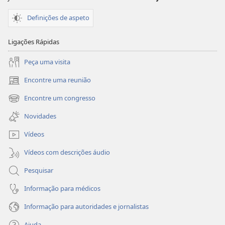
Definições de aspeto
Ligações Rápidas
Peça uma visita
Encontre uma reunião
(abre
uma
Encontre um congresso
(abre
nova
uma
janela)
Novidades
nova
janela)
Vídeos
Vídeos com descrições áudio
Pesquisar
Informação para médicos
Informação para autoridades e jornalistas
Ajuda