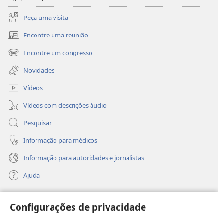
Peça uma visita
Encontre uma reunião
(abre
uma
Encontre um congresso
(abre
nova
uma
janela)
Novidades
nova
janela)
Vídeos
Vídeos com descrições áudio
Pesquisar
Informação para médicos
Informação para autoridades e jornalistas
Ajuda
Donativos
(abre
Configurações de privacidade
uma