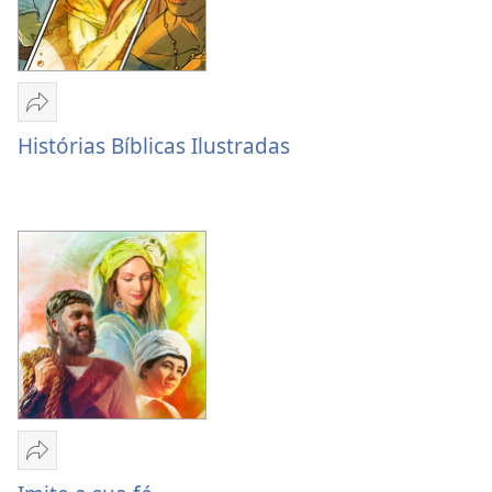
Partilhar
Histórias
Histórias Bíblicas Ilustradas
Bíblicas
Ilustradas
Partilhar
Imite