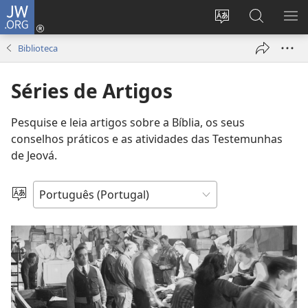
JW.ORG
Entrar
(abre
Alterar
Pesquisar
MO
uma
a
no
ME
Biblioteca
nova
língua
Site
janela)
do
JW.ORG
Séries de Artigos
site
Pesquise e leia artigos sobre a Bíblia, os seus
conselhos práticos e as atividades das Testemunhas
de Jeová.
Selecionar
língua