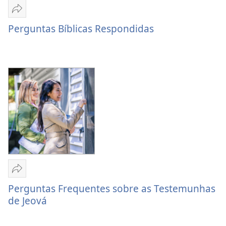
Partilhar
Perguntas
Perguntas Bíblicas Respondidas
Bíblicas
Respondidas
Partilhar
Perguntas
Perguntas Frequentes sobre as Testemunhas
Frequentes
de Jeová
sobre
as