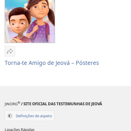
te
–
Amigo
Atividades
de
Jeová
–
Atividades
Partilhar
Torna-
Torna-te Amigo de Jeová – Pósteres
te
Amigo
de
Jeová
–
®
Pósteres
JW.ORG
/ SITE OFICIAL DAS TESTEMUNHAS DE JEOVÁ
Definições de aspeto
Ligações Rápidas