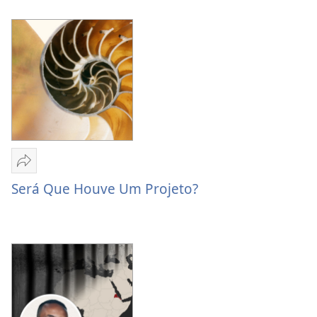
Testemunhas
de
Jeová
Partilhar
Será
Será Que Houve Um Projeto?
Que
Houve
Um
Projeto?