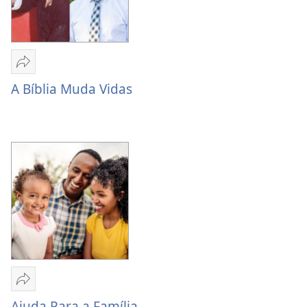
Partilhar
A
A Bíblia Muda Vidas
Bíblia
Muda
Vidas
Partilhar
Ajuda
Ajuda Para a Família