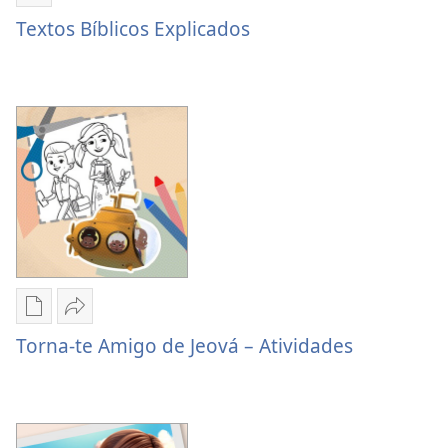
Partilhar
Textos
Textos Bíblicos Explicados
Bíblicos
Explicados
Opções
Partilhar
de
Torna-
Torna-te Amigo de Jeová – Atividades
download
te
de
Amigo
publicações
de
Torna-
Jeová