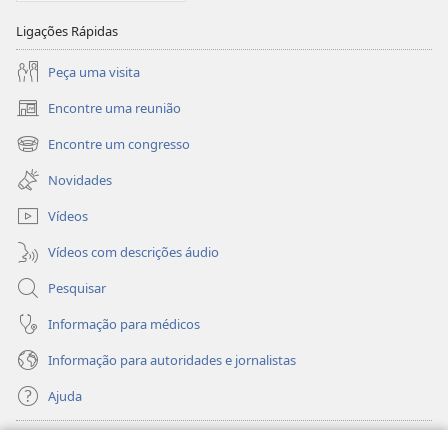
Sagradas
Ligações Rápidas
(Edição
de
Peça uma visita
1986)
Encontre uma reunião
(abre
uma
Encontre um congresso
(abre
nova
uma
janela)
Novidades
nova
janela)
Vídeos
Vídeos com descrições áudio
Pesquisar
Informação para médicos
Informação para autoridades e jornalistas
Ajuda
Donativos