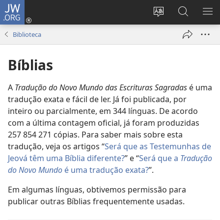
JW.ORG
Entrar
(abre
Alterar
Pesquisar
MO
uma
a
no
ME
Biblioteca
nova
língua
Site
janela)
do
JW.ORG
Bíblias
site
A
Tradução do Novo Mundo das Escrituras Sagradas
é uma
tradução exata e fácil de ler. Já foi publicada, por
inteiro ou parcialmente, em
344
línguas. De acordo
com a última contagem oficial, já foram produzidas
257 854 271
cópias. Para saber mais sobre esta
tradução, veja os artigos “
Será que as Testemunhas de
Jeová têm uma Bíblia diferente?
” e “
Será que a
Tradução
do Novo Mundo
é uma tradução exata?
”.
Em algumas línguas, obtivemos permissão para
publicar outras Bíblias frequentemente usadas.