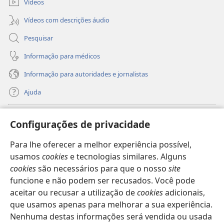
Vídeos
Vídeos com descrições áudio
Pesquisar
Informação para médicos
Informação para autoridades e jornalistas
Ajuda
Donativos
(abre
Configurações de privacidade
uma
nova
Para lhe oferecer a melhor experiência possível,
Biblioteca
Online
da Torre de Vigia™
(abre
janela)
usamos
cookies
e tecnologias similares. Alguns
uma
®
JW Hub
cookies
são necessários para que o nosso
site
nova
(abre
janela)
funcione e não podem ser recusados. Você pode
uma
®
JW Library
nova
aceitar ou recusar a utilização de
cookies
adicionais,
janela)
que usamos apenas para melhorar a sua experiência.
Watchtower Library
Nenhuma destas informações será vendida ou usada