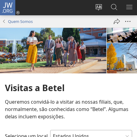
JW.ORG
Entrar
(abre
Alterar
Pesquisar
MO
uma
a
no
ME
Quem Somos
nova
língua
Site
janela)
do
JW.ORG
site
Visitas a Betel
Queremos convidá-lo a visitar as nossas filiais, que,
normalmente, são conhecidas como “Betel”. Algumas
delas incluem exposições.
Selecione um local