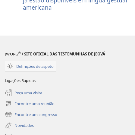
já estão disponíveis em língua gestual
americana
®
JW.ORG
/ SITE OFICIAL DAS TESTEMUNHAS DE JEOVÁ
Definições de aspeto
Ligações Rápidas
Peça uma visita
Encontre uma reunião
(abre
uma
Encontre um congresso
(abre
nova
uma
janela)
Novidades
nova
janela)