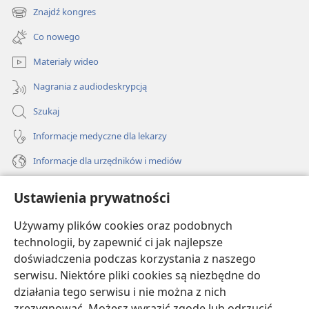
new
Znajdź kongres
(opens
window)
new
Co nowego
window)
Materiały wideo
Nagrania z audiodeskrypcją
Szukaj
Informacje medyczne dla lekarzy
Informacje dla urzędników i mediów
Pomoc
Ustawienia prywatności
Darowizny
Używamy plików cookies oraz podobnych
(opens
new
technologii, by zapewnić ci jak najlepsze
window)
doświadczenia podczas korzystania z naszego
BIBLIOTEKA INTERNETOWA Strażnicy
(opens
serwisu. Niektóre pliki cookies są niezbędne do
new
®
JW Hub
działania tego serwisu i nie można z nich
window)
(opens
zrezygnować. Możesz wyrazić zgodę lub odrzucić