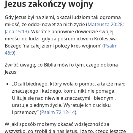
Jezus zakończy wojny
Gdy Jezus był na ziemi, okazał ludziom tak ogromną
miłość, że oddał nawet za nich życie (
Mateusza 20:28;
Jana 15:13
). Wkrótce ponownie dowiedzie swojej
miłości do ludzi, gdy za pośrednictwem Królestwa
Bożego ‛na całej ziemi położy kres wojnom’ (
Psalm
46:9
).
Zwróć uwagę, co Biblia mówi o tym, czego dokona
Jezus:
„Ocali biednego, który woła o pomoc, a także mało
znaczącego i każdego, komu nikt nie pomaga.
Ulituje się nad niewiele znaczącymi i biednymi,
uratuje biednym życie. Wyratuje ich z ucisku
i przemocy” (
Psalm 72:12-14
).
W jaki sposób możemy okazać wdzięczność za
wszystko, co zrobił dla nas Jezus, i za to, czego jeszcze