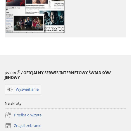
publikacji
nagrań
elektronicznych
audio
Więcej
Więcej
tematów
tematów
®
JW.ORG
/ OFICJALNY SERWIS INTERNETOWY ŚWIADKÓW
JEHOWY
Wyświetlanie
Na skróty
Prośba o wizytę
Znajdź zebranie
(opens