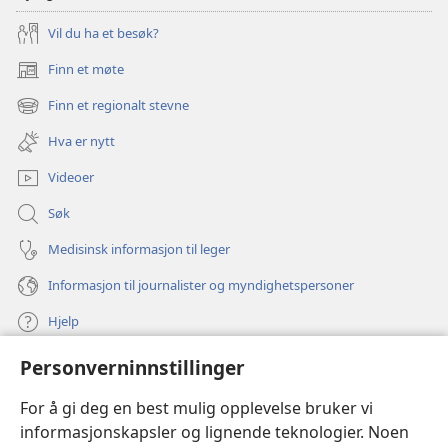
Vil du ha et besøk?
Finn et møte
(åpner
nytt
Finn et regionalt stevne
(åpner
vindu)
nytt
Hva er nytt
vindu)
Videoer
Søk
Medisinsk informasjon til leger
Informasjon til journalister og myndighetspersoner
Hjelp
Personverninnstillinger
Bidrag
(åpner
nytt
For å gi deg en best mulig opplevelse bruker vi
vindu)
Watchtower ONLINE LIBRARY™
informasjonskapsler og lignende teknologier. Noen
(åpner