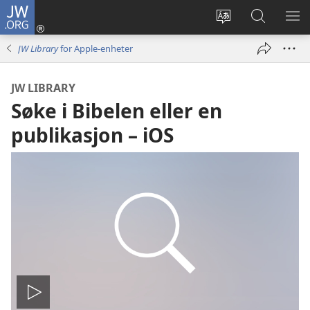
JW.ORG
Logg
inn
Endre
Søk
VIS
(åpner
språk
på
ME
JW Library
for Apple-enheter
nytt
JW.ORG
vindu)
JW LIBRARY
Søke i Bibelen eller en
publikasjon – iOS
Spill