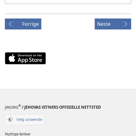
Forrige
Neste
Download
on
the
App
Store
(åpner
nytt
®
vindu)
JW.ORG
/ JEHOVAS VITNERS OFFISIELLE NETTSTED
Velg utseende
Nyttige lenker