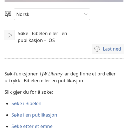
video
Velg
språk
Søke i Bibelen eller i en
Spill
publikasjon – iOS
av
Last ned
Nedlastingsalte
for
videoer
Søk-funksjonen i
JW Library
lar deg finne et ord eller
uttrykk i Bibelen eller en publikasjon.
Slik gjør du for å søke:
Søke i Bibelen
Søke i en publikasjon
Søke etter et emne