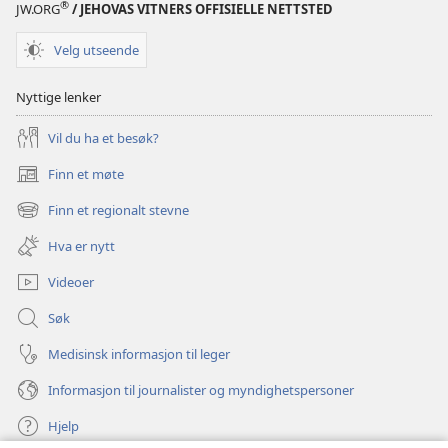
®
JW.ORG
/ JEHOVAS VITNERS OFFISIELLE NETTSTED
Velg utseende
Nyttige lenker
Vil du ha et besøk?
Finn et møte
(åpner
nytt
Finn et regionalt stevne
(åpner
vindu)
nytt
Hva er nytt
vindu)
Videoer
Søk
Medisinsk informasjon til leger
Informasjon til journalister og myndighetspersoner
Hjelp