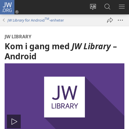
JW.ORG
Logg
inn
Endre
Søk
VIS
(åpner
språk
på
ME
TM
JW Library
for Android
-enheter
nytt
JW.ORG
vindu)
JW LIBRARY
Kom i gang med
JW Library
–
Android
Spill