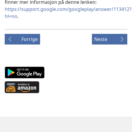
finner mer informasjon på denne lenken:
https://support.google.com/googleplay/answer/113412?
hl=no
.
Forrige
Neste
Android
App
on
Available
Google
at
Play
Amazon
(åpner
(åpner
nytt
nytt
vindu)
vindu)