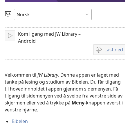
video
Velg
språk
Kom i gang med JW Library –
Spill
Android
av
Last ned
Nedlastingsalte
for
videoer
Velkommen til
JW Library
. Denne appen er laget med
tanke på lesing og studium av Bibelen. Du får tilgang
til hovedinnholdet i appen gjennom sidemenyen. Få
tilgang til sidemenyen ved å sveipe fra venstre side av
skjermen eller ved å trykke på
Meny
-knappen øverst i
venstre hjørne.
Bibelen