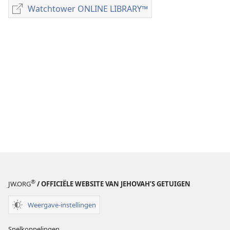
publicaties
Watchtower ONLINE LIBRARY™
Watchtower
TIJDSCHRIFTEN
ONLINE
8 juli
LIBRARY™
1994
®
JW.ORG
/ OFFICIËLE WEBSITE VAN JEHOVAH’S GETUIGEN
Weergave-instellingen
Snelkoppelingen