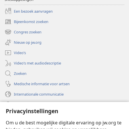
Een bezoek aanvragen
Bijeenkomst zoeken
(opent
nieuw
Congres zoeken
(opent
venster)
nieuw
Nieuw op jw.org
venster)
Video’s
Video’s met audiodescriptie
Zoeken
Medische informatie voor artsen
Internationale communicatie
Help
Privacyinstellingen
Donaties
(opent
Om u de best mogelijke digitale ervaring op jw.org te
nieuw