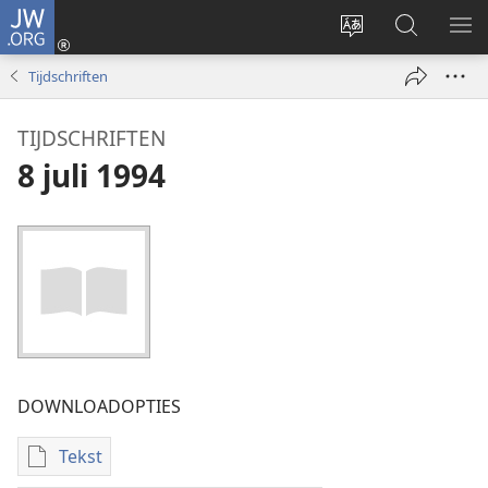
JW.ORG
Inloggen
(opent
Taal
Zoeken
ME
nieuw
site
op
WE
Tijdschriften
venster)
wijzigen
JW.ORG
TIJDSCHRIFTEN
8 juli 1994
DOWNLOADOPTIES
Tekst
Downloadopties