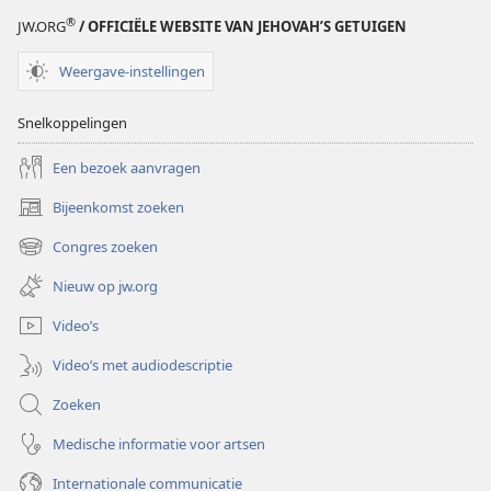
®
JW.ORG
/ OFFICIËLE WEBSITE VAN JEHOVAH’S GETUIGEN
Weergave-instellingen
Snelkoppelingen
Een bezoek aanvragen
Bijeenkomst zoeken
(opent
nieuw
Congres zoeken
(opent
venster)
nieuw
Nieuw op jw.org
venster)
Video’s
Video’s met audiodescriptie
Zoeken
Medische informatie voor artsen
Internationale communicatie