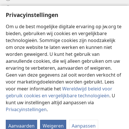
Help
Privacyinstellingen
Donaties
(opent
Om u de best mogelijke digitale ervaring op jw.org te
nieuw
bieden, gebruiken wij cookies en vergelijkbare
venster)
Watchtower ONLINE LIBRARY™
technologieën. Sommige cookies zijn noodzakelijk
(opent
om onze website te laten werken en kunnen niet
nieuw
®
JW Hub
venster)
worden geweigerd. U kunt het gebruik van
(opent
nieuw
aanvullende cookies, die wij alleen gebruiken om uw
®
JW Library
venster)
ervaring te verbeteren, aanvaarden of weigeren.
Geen van deze gegevens zal ooit worden verkocht of
Watchtower Library
voor marketingdoeleinden worden gebruikt. Lees
voor meer informatie het
Wereldwijd beleid voor
gebruik cookies en vergelijkbare technologieën
. U
kunt uw instellingen altijd aanpassen via
Copyright
© 2026 Watch Tower Bible and Tract Society of Pennsylvania.
Privacyinstellingen
.
GEBRUIKSVOORWAARDEN
|
PRIVACYBELEID
|
PRIVACYINSTELLINGEN
Aanvaarden
Weigeren
Aanpassen