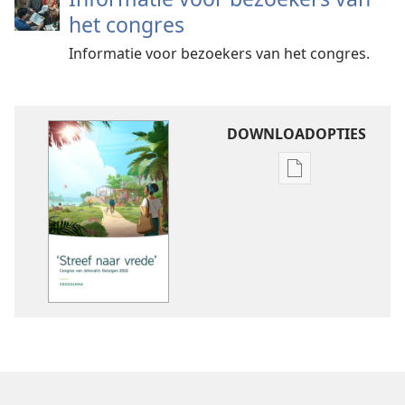
het congres
Informatie voor bezoekers van het congres.
DOWNLOADOPTIES
Downloadoptie
publicaties
Congresprogr
2022
— ‘Streef
naar
vrede’