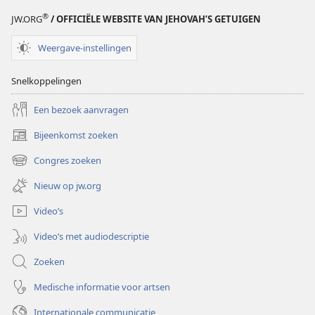
®
JW.ORG
/ OFFICIËLE WEBSITE VAN JEHOVAH’S GETUIGEN
Weergave-instellingen
Snelkoppelingen
Een bezoek aanvragen
Bijeenkomst zoeken
(opent
nieuw
Congres zoeken
(opent
venster)
nieuw
Nieuw op jw.org
venster)
Video’s
Video’s met audiodescriptie
Zoeken
Medische informatie voor artsen
Internationale communicatie