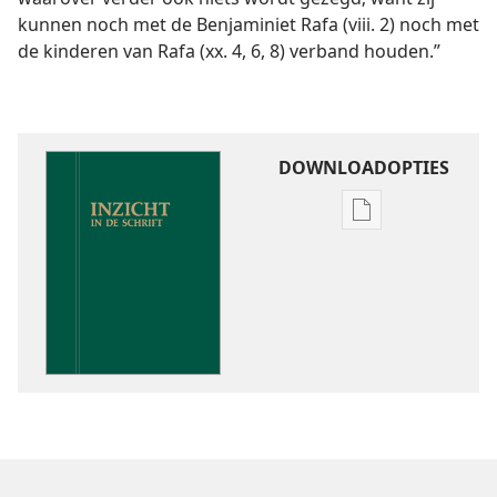
kunnen noch met de Benjaminiet Rafa (viii. 2) noch met
de kinderen van Rafa (xx. 4, 6, 8) verband houden.”
DOWNLOADOPTIES
Downloadoptie
publicaties
Inzicht
in
de
Schrift