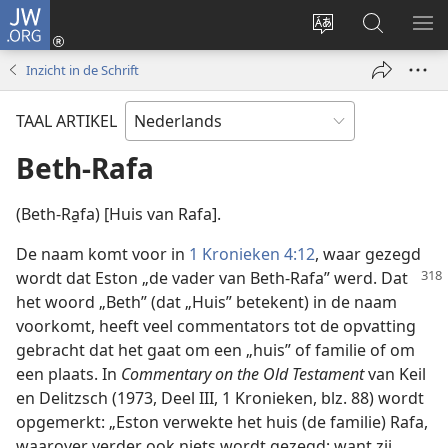
JW.ORG
Inloggen
(opent
Taal
Zoeken
ME
nieuw
site
op
WE
Inzicht in de Schrift
venster)
wijzigen
JW.ORG
TAAL ARTIKEL
Beth-Rafa
(Beth-Ra̱fa) [Huis van Rafa].
De naam komt voor in
1 Kronieken 4:12
, waar gezegd
wordt dat Eston „de vader van Beth-Rafa” werd. Dat
het woord „Beth” (dat „Huis” betekent) in de naam
voorkomt, heeft veel commentators tot de opvatting
gebracht dat het gaat om een „huis” of familie of om
een plaats. In
Commentary on the Old Testament
van Keil
en Delitzsch (1973, Deel III, 1 Kronieken, blz. 88) wordt
opgemerkt: „Eston verwekte het huis (de familie) Rafa,
waarover verder ook niets wordt gezegd; want zij