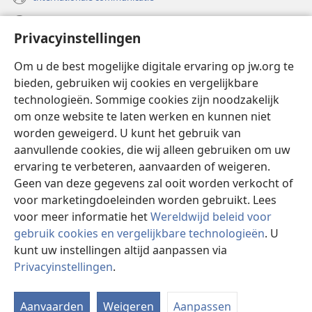
Help
Privacyinstellingen
Donaties
(opent
Om u de best mogelijke digitale ervaring op jw.org te
nieuw
bieden, gebruiken wij cookies en vergelijkbare
venster)
Watchtower ONLINE LIBRARY™
technologieën. Sommige cookies zijn noodzakelijk
(opent
om onze website te laten werken en kunnen niet
nieuw
®
JW Hub
venster)
worden geweigerd. U kunt het gebruik van
(opent
nieuw
aanvullende cookies, die wij alleen gebruiken om uw
®
JW Library
venster)
ervaring te verbeteren, aanvaarden of weigeren.
Geen van deze gegevens zal ooit worden verkocht of
Watchtower Library
voor marketingdoeleinden worden gebruikt. Lees
voor meer informatie het
Wereldwijd beleid voor
gebruik cookies en vergelijkbare technologieën
. U
kunt uw instellingen altijd aanpassen via
Copyright
© 2026 Watch Tower Bible and Tract Society of Pennsylvania.
Privacyinstellingen
.
GEBRUIKSVOORWAARDEN
|
PRIVACYBELEID
|
PRIVACYINSTELLINGEN
Aanvaarden
Weigeren
Aanpassen