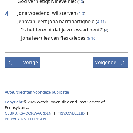
God vernietigt Ninevé niet
(
10
)
4
Jona woedend, wil sterven
(
1-3
)
Jehovah leert Jona barmhartigheid
(
4-11
)
‘Is het terecht dat je zo kwaad bent?’
(
4
)
Jona leert les van fleskalebas
(
6-10
)
Vorige
Volgende
Auteursrechten voor deze publicatie
Copyright
© 2026 Watch Tower Bible and Tract Society of
Pennsylvania.
GEBRUIKSVOORWAARDEN
|
PRIVACYBELEID
|
PRIVACYINSTELLINGEN