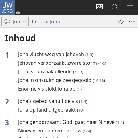
JW.ORG
Inloggen
(opent
Taal
Zoeken
ME
nieuw
site
op
WE
Jon
Inhoud Jona
venster)
wijzigen
JW.ORG
Inhoud
1
Jona vlucht weg van Jehovah
(
1-3
)
Jehovah veroorzaakt zware storm
(
4-6
)
Jona is oorzaak ellende
(
7-13
)
Jona in onstuimige zee gegooid
(
14-16
)
Enorme vis slokt Jona op
(
17
)
2
Jona’s gebed vanuit de vis
(
1-9
)
Jona op land uitgebraakt
(
10
)
3
Jona gehoorzaamt God, gaat naar Ninevé
(
1-4
)
Ninevieten hebben berouw
(
5-9
)