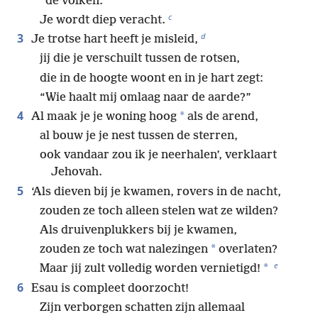
de volken.
c
Je wordt diep veracht.
d
3
Je trotse hart heeft je misleid,
jij die je verschuilt tussen de rotsen,
die in de hoogte woont en in je hart zegt:
“Wie haalt mij omlaag naar de aarde?”
4
*
Al maak je je woning hoog
als de arend,
al bouw je je nest tussen de sterren,
ook vandaar zou ik je neerhalen’, verklaart
Jehovah.
5
‘Als dieven bij je kwamen, rovers in de nacht,
zouden ze toch alleen stelen wat ze wilden?
Als druivenplukkers bij je kwamen,
*
zouden ze toch wat nalezingen
overlaten?
e
*
Maar jij zult volledig worden vernietigd!
6
Esau is compleet doorzocht!
Zijn verborgen schatten zijn allemaal