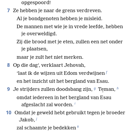
opgespoord!
7
Ze hebben je naar de grens verdreven.
Al je bondgenoten hebben je misleid.
De mannen met wie je in vrede leefde, hebben
je overweldigd.
Zij die brood met je eten, zullen een net onder
je plaatsen,
maar je zult het niet merken.
8
Op die dag’, verklaart Jehovah,
f
‘laat ik de wijzen uit Edom verdwijnen
en het inzicht uit het bergland van Esau.
g
h
9
Je strijders zullen doodsbang zijn,
Te̱man,
omdat iedereen in het bergland van Esau
i
afgeslacht zal worden.
10
Omdat je geweld hebt gebruikt tegen je broeder
j
Jakob,
k
zal schaamte je bedekken