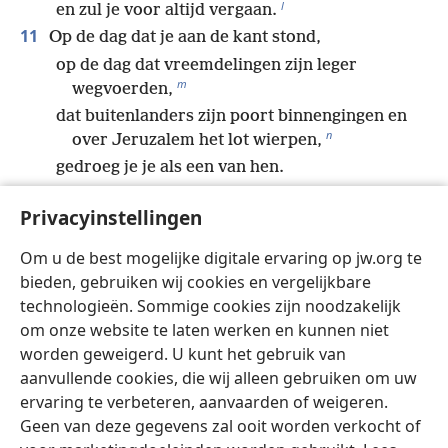
l
en zul je voor altijd vergaan.
11
Op de dag dat je aan de kant stond,
op de dag dat vreemdelingen zijn leger
m
wegvoerden,
dat buitenlanders zijn poort binnengingen en
n
over Jeruzalem het lot wierpen,
gedroeg je je als een van hen.
12
Je had je niet mogen verkneukelen over de dag
Privacyinstellingen
o
van je broeder, de dag van zijn tegenspoed.
Je had niet blij mogen zijn over het volk van
Om u de best mogelijke digitale ervaring op jw.org te
p
Juda op de dag van hun ondergang.
bieden, gebruiken wij cookies en vergelijkbare
Je had geen grote mond mogen opzetten op
technologieën. Sommige cookies zijn noodzakelijk
de dag van hun ellende.
om onze website te laten werken en kunnen niet
13
Je had de poort van mijn volk niet mogen
worden geweigerd. U kunt het gebruik van
q
binnengaan op de dag van hun ongeluk.
aanvullende cookies, die wij alleen gebruiken om uw
Je had je niet mogen verkneukelen over zijn
ervaring te verbeteren, aanvaarden of weigeren.
ellende op de dag van zijn ongeluk.
Geen van deze gegevens zal ooit worden verkocht of