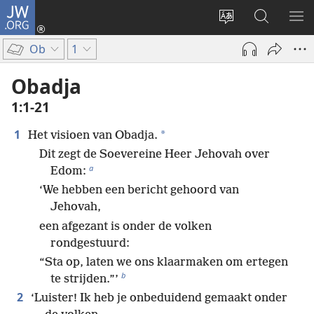
JW.ORG
Inloggen
(opent
Taal
Zoeken
ME
nieuw
site
op
WE
Ob
1
venster)
wijzigen
JW.ORG
Obadja
1:1-21
1
*
Het visioen van Obadja.
Dit zegt de Soevereine Heer Jehovah over
a
Edom:
‘We hebben een bericht gehoord van
Jehovah,
een afgezant is onder de volken
rondgestuurd:
“Sta op, laten we ons klaarmaken om ertegen
b
te strijden.”’
2
‘Luister! Ik heb je onbeduidend gemaakt onder