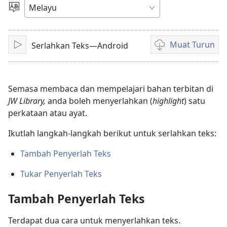
video
Pilih
Bahasa
Muat Turun
Serlahkan Teks—Android
Main
Pilihan
untuk
memuat
turun
Semasa membaca dan mempelajari bahan terbitan di
video
JW Library,
anda boleh menyerlahkan (
highlight
) satu
perkataan atau ayat.
Ikutlah langkah-langkah berikut untuk serlahkan teks:
Tambah Penyerlah Teks
Tukar Penyerlah Teks
Tambah Penyerlah Teks
Terdapat dua cara untuk menyerlahkan teks.