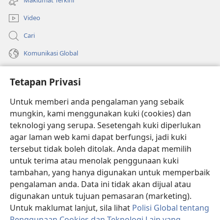
Maklumat Terkini
baharu)
Video
Cari
Komunikasi Global
Bantuan
Tetapan Privasi
Sumbangan
(membuka
Untuk memberi anda pengalaman yang sebaik
tetingkap
mungkin, kami menggunakan kuki (cookies) dan
baharu)
PERPUSTAKAAN DALAM TALIAN Watchtower
teknologi yang serupa. Sesetengah kuki diperlukan
(membuka
agar laman web kami dapat berfungsi, jadi kuki
tetingkap
®
JW Hub
baharu)
tersebut tidak boleh ditolak. Anda dapat memilih
(membuka
tetingkap
untuk terima atau menolak penggunaan kuki
®
JW Library
baharu)
tambahan, yang hanya digunakan untuk memperbaik
pengalaman anda. Data ini tidak akan dijual atau
®
Watchtower Library
digunakan untuk tujuan pemasaran (marketing).
Untuk maklumat lanjut, sila lihat
Polisi Global tentang
Penggunaan Cookies dan Teknologi Lain yang