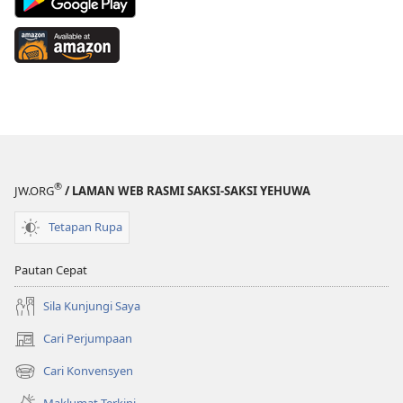
App
on
Available
Google
at
Play
Amazon
(membuka
(membuka
tetingkap
tetingkap
baharu)
baharu)
®
JW.ORG
/ LAMAN WEB RASMI SAKSI-SAKSI YEHUWA
Tetapan Rupa
Pautan Cepat
Sila Kunjungi Saya
Cari Perjumpaan
(membuka
tetingkap
Cari Konvensyen
(membuka
baharu)
tetingkap