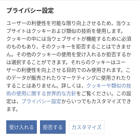
す。
プライバシー設定
ユーザーの利便性を可能な限り向上させるため，当ウェ
ブサイトはクッキーおよび類似の技術を使用します。
クッキーの中には当ウェブサイトが機能するために必須
のものもあり，そのクッキーを拒否することはできませ
ん。その他のクッキーの使用を受け入れるか拒否するか
は選択することができます。それらのクッキーはユー
ザーの利便性を向上させる目的でのみ使用されます。こ
のデータが販売されたりマーケティングに使用されたり
することはありません。詳しくは，
クッキーや類似の技
子どもをしつける
術の使用に関する世界的な方針
をご覧ください。この設
子育てに関する意見の違いは，家族によくない影響を与え
定は，
プライバシー設定
からいつでもカスタマイズでき
かねません。夫婦に何ができるでしょうか。
ます。
受け入れる
拒否する
カスタマイズ