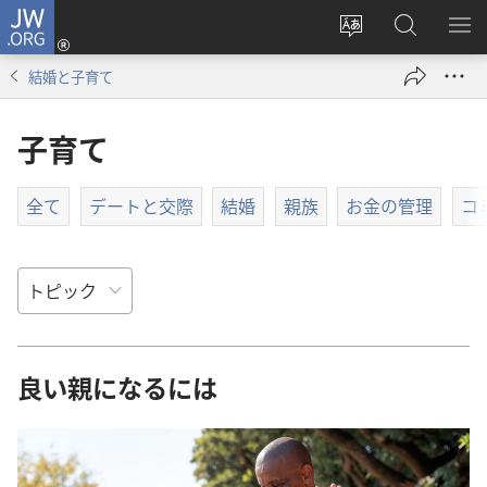
JW.ORG
ロ
サ
JW.ORG
メ
グ
イ
の
ニ
イ
結婚と子育て
ト
検
を
ン
の
索
表
（新
子育て
言
示
し
語
い
を
タ
全て
デートと交際
結婚
親族
お金の管理
コ
変
ブ
え
で
る
開
く）
良い親になるには