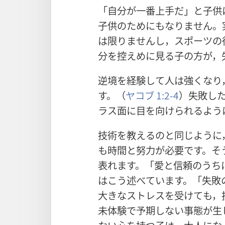
「
自
分
が
一
番
上
手
だ」と
子
供
子
供
のためにもなりません。
は
限
りませんし，スポーツの
分
を
控
えめに
見
る
子
の
方
が，
逆
境
を
経
験
して
人
は
強
くなり
す。（
ヤコブ 1:2-4
）
失
敗
し
ラス
面
に
目
を
向
けられるよう
技
術
を
教
えるのと
同
じように
も
時
間
と
努
力
が
必
要
です。そ
表
れます。「
愛
と
信
頼
のうち
はこう
述
べています。「
失
敗
大
きなストレスを
受
けても，
未
体
験
で
予
期
しない
事
態
が
生