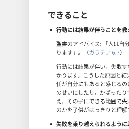
できること
行
動
には
結
果
が
伴
うことを
教
聖
書
のアドバイス: 「
人
は
自
ります」。（
ガラテア 6:7
）
行
動
には
結
果
が
伴
い，
失
敗
す
かります。こうした
原
因
と
結
任
が
自
分
にもあると
感
じるの
のせいにしたり，かばったり
え，その
子
にできる
範
囲
で
失
のかを
子
供
がはっきりと
理
解
失
敗
を
乗
り
越
えられるように