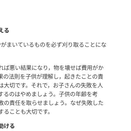
える
分
がまいているものを
必
ず
刈
り
取
ることにな
れば
悪
い
結
果
になり，
物
を
壊
せば
費
用
がか
果
の
法
則
を
子
供
が
理
解
し，
起
きたことの
責
は
大
切
です。それで，お
子
さんの
失
敗
を
人
するのはやめましょう。
子
供
の
年
齢
を
考
敗
の
責
任
を
取
らせましょう。なぜ
失
敗
した
することも
大
切
です。
助
ける