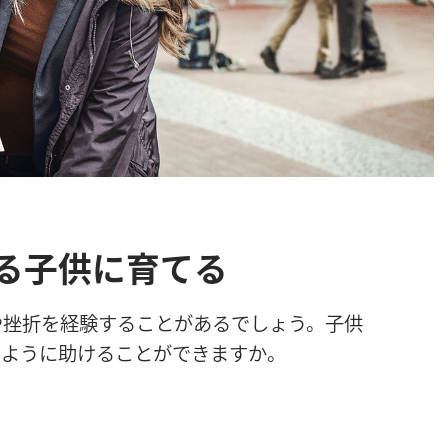
る子供に育てる
や
挫
折
を
経
験
することがあるでしょう。
子
供
のように
助
けることができますか。