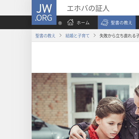
JW.ORG
エホバの証人
ホーム
聖書の教え
聖書の教え
結婚と子育て
失敗から立ち直れる