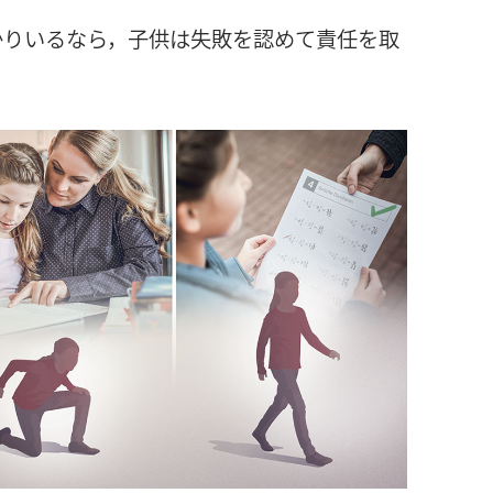
かりいるなら，
子
供
は
失
敗
を
認
めて
責
任
を
取