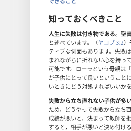
できること
知
っておくべきこと
人
生
に
失
敗
は
付
き
物
である。
聖
と
述
べています。（
ヤコブ 3:2
）
ティブな
側
面
もあります。
失
敗
まれながらに
折
れない
心
を
持
っ
可
能
です。ローラという
母
親
は
が
子
供
にとって
良
いということ
いときにどう
対
処
すればいいか
失
敗
から
立
ち
直
れない
子
供
が
多
ため，どうやって
失
敗
から
立
ち
成
績
が
悪
いと，
決
まって
教
師
を
すると，
相
手
が
悪
いと
決
め
付
け