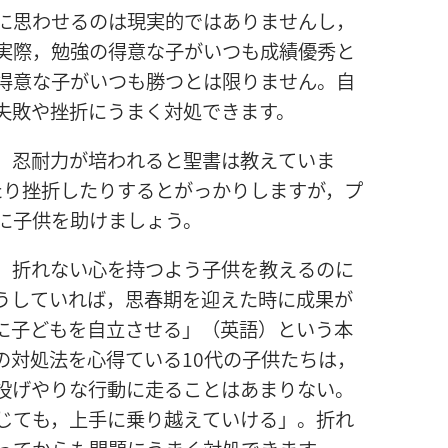
に
思
わせるのは
現
実
的
ではありませんし，
実
際
，
勉
強
の
得
意
な
子
がいつも
成
績
優
秀
と
得
意
な
子
がいつも
勝
つとは
限
りません。
自
失
敗
や
挫
折
にうまく
対
処
できます。
，
忍
耐
力
が
培
われると
聖
書
は
教
えていま
たり
挫
折
したりするとがっかりしますが，プ
に
子
供
を
助
けましょう。
，
折
れない
心
を
持
つよう
子
供
を
教
えるのに
うしていれば，
思
春
期
を
迎
えた
時
に
成
果
が
に
子
どもを
自
立
させる」（
英
語
）という
本
の
対
処
法
を
心
得
ている10
代
の
子
供
たちは，
投
げやりな
行
動
に
走
ることはあまりない。
じても，
上
手
に
乗
り
越
えていける」。
折
れ