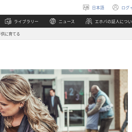
日本語
ログ
言
（
語
し
ライブラリー
ニュース
エホバの証人につい
を
い
選
タ
子供に育てる
ぶ
ブ
で
開
く