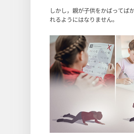
しかし，
親
が
子
供
をかばってば
れるようにはなりません。