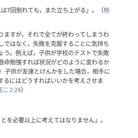
人
は7
回
倒
れても，また
立
ち
上
がる」。（
格
りますが，それで
全
てが
終
わってしまうわ
しではなく，
失
敗
を
克
服
することに
気
持
ち
ょう。
例
えば，
子
供
が
学
校
のテストで
失
敗
懸
命
勉
強
すれば
状
況
がどのように
変
わるか
）
子
供
が
友
達
とけんかをした
場
合
，
相
手
に
するにはどうすればいいかを
考
えさせま
第
二
2:24
）
ことを
必
要
以
上
に
考
えてはなりません」。