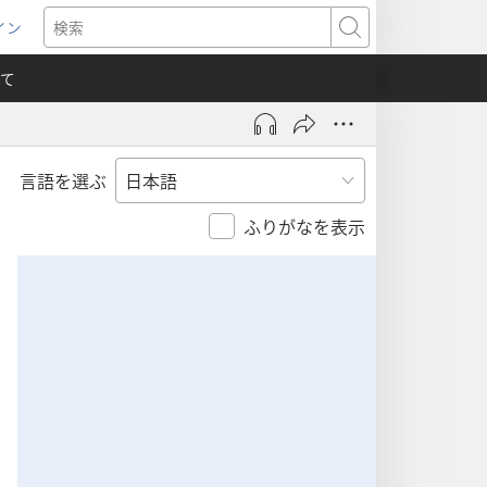
イン
新
検
索
て
言語を選ぶ
）
ふりがなを表示