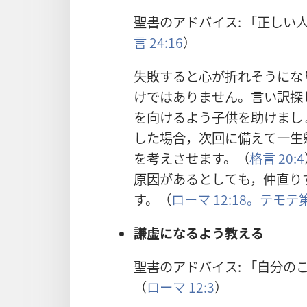
聖
書
のアドバイス: 「
正
しい
言
24:16
）
失
敗
すると
心
が
折
れそうにな
けではありません。
言
い
訳
探
を
向
けるよう
子
供
を
助
けまし
した
場
合
，
次
回
に
備
えて
一
生
を
考
えさせます。（
格
言
20:4
原
因
があるとしても，
仲
直
り
す。（
ローマ 12:18。
テモテ
謙
虚
になるよう
教
える
聖
書
のアドバイス: 「
自
分
の
（
ローマ 12:3
）