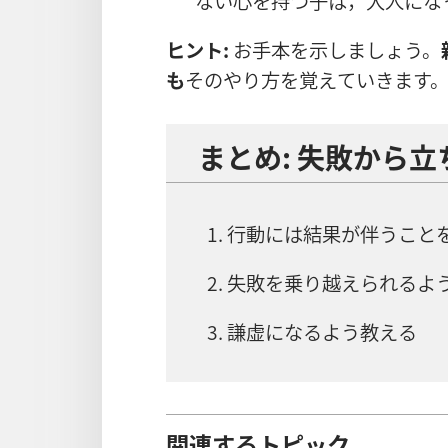
ない
心
を
持
つ
子
は，
大人
にな
ヒント:
お
手
本
を
示
しましょう。
も
そのやり
方
を
覚
えていきます
まとめ:
失
敗
から
立
行
動
には
結
果
が
伴
うこと
失
敗
を
乗
り
越
えられるよ
謙
虚
になるよう
教
える
関連するトピック