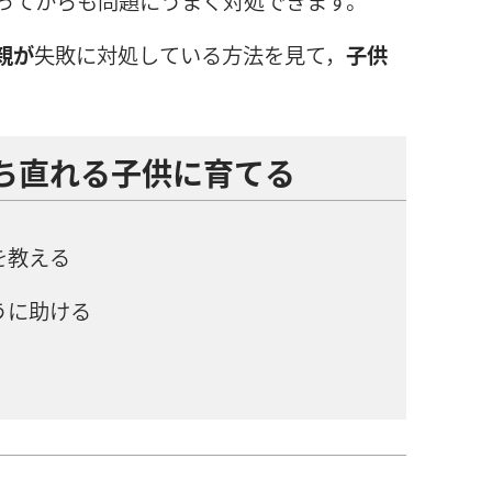
ってからも
問
題
にうまく
対
処
できます。
親
が
失
敗
に
対
処
している
方
法
を
見
て，
子
供
。
ち
直
れる
子
供
に
育
てる
を
教
える
うに
助
ける