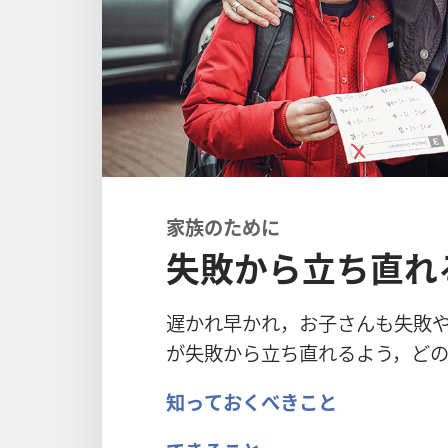
家族のために
失敗から立ち直れ
遅
かれ
早
かれ，お
子
さんも
失
敗
が
失
敗
から
立
ち
直
れるよう，ど
知
っておくべきこと