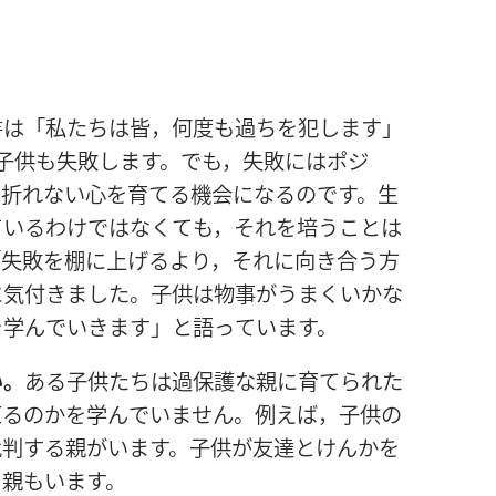
書
は「
私
たちは
皆
，
何
度
も
過
ちを
犯
します」
子
供
も
失
敗
します。でも，
失
敗
にはポジ
は
折
れない
心
を
育
てる
機
会
になるのです。
生
ているわけではなくても，それを
培
うことは
「
失
敗
を
棚
に
上
げるより，それに
向
き
合
う
方
に
気
付
きました。
子
供
は
物
事
がうまくいかな
を
学
んでいきます」と
語
っています。
い。
ある
子
供
たちは
過
保
護
な
親
に
育
てられた
直
るのかを
学
んでいません。
例
えば，
子
供
の
批
判
する
親
がいます。
子
供
が
友
達
とけんかを
る
親
もいます。