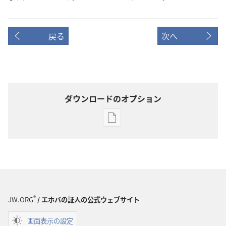
戻る
次へ
ダウンロードのオプション
出
版
物
の
ダ
ウ
ン
®
JW.ORG
/ エホバの証人の公式ウェブサイト
ロー
画面表示の設定
ド