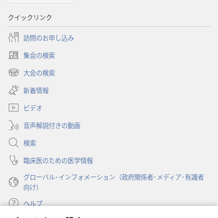
オ
クイックリンク
プ
ショ
訪問のお申し込み
ン
集会の検索
「目
（新
ざ
し
大会の検索
（新
い
め
し
新着情報
タ
よ！」
い
ブ
2007
ビデオ
タ
で
ブ
年
開
音声解説付きの動画
で
11
く）
開
検索
月
く）
臨床医のための医学情報
グローバル･インフォメーション（政府関係者･メディア･有識者
向け）
ヘルプ