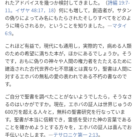
れたアドバイスを幾つか検討してきました。（
詩編 19:7-
11。
イザヤ 48:17，18
）何にも増して，創造者が，サタン
の偽りによってみ名にもたらされたそしりすべてをどのよ
うに晴らされるか，ということを知りました。―
マタイ
6:9
。
これほど有益で，現代にも通用し，実際的で，病める人類
のための希望に満ちた本が，ほかにあるでしょうか。そう
です，おもに偽りの神々や人間の権力者をたたえるために
建造された古代世界の七不思議とは異なり，聖書は人間に
対するエホバの無私の愛の表われである不朽の書なので
す。
ご自分で聖書を調べたことがないようでしたら，そうなさ
るのはいかがですか。現在，エホバの証人は世界じゅうの
600万を超える人々と，無料の聖書研究を行なっていま
す。聖書が本当に信頼でき，霊感を受けた神の言葉である
ことを確かめようとする方々を，エホバの証人は喜んでお
手伝いいたします。―
テサロニケ第一 2:13
。