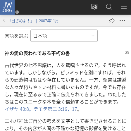
JW.ORG
ロ
サ
JW.ORG
メ
グ
イ
の
ニ
イ
「目ざめよ！」 | 2007年11月
ト
検
を
ン
の
索
表
（新
言語を選ぶ
言
示
し
語
い
神の愛の表われである不朽の書
を
タ
変
ブ
古代世界の七不思議は，人を驚嘆させるので，そう呼ばれ
え
で
ています。しかしながら，ピラミッドを別にすれば，それ
る
開
らの建造物はもはや存在していません。一方，聖書は謙遜
く）
な人々が朽ちやすい材料に書いたものですが，今でも存在
し，現在に至るまで正確に伝えられてきました。わたした
ちはこのユニークな本を全く信頼することができます。―
イザヤ 40:8。
テモテ第二 3:16，17
。
エホバ神はご自分の考えを文字として書き記させることに
より，その内容が人間の不確かな記憶の影響を受けること