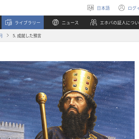
日本語
ログ
言
（
語
し
ライブラリー
ニュース
エホバの証人につい
を
い
選
タ
月
5. 成就した預言
ぶ
ブ
で
開
く