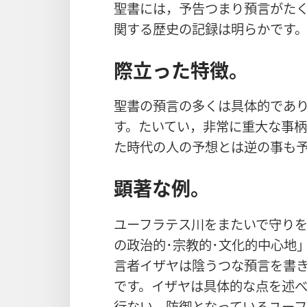
聖書には，予告つまり預言がた
関する歴史の記録は明らかです
際立った特徴。
聖書の預言の多くは具体的であ
す。たいてい，非常に重大な事
た時代の人の予想とは逆の事も
顕著な例。
ユーフラテス川をまたいで守り
の政治的･宗教的･文化的中心地
言者イザヤは陰うつな預言を書
です。イザヤは具体的な点を述
行ない，防御となっているユー