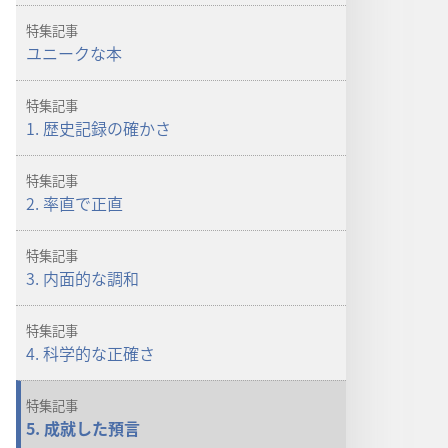
ド
オ
特集記事
プ
ユニークな本
ショ
ン
特集記事
「目
1. 歴史記録の確かさ
ざ
め
特集記事
よ！」
2. 率直で正直
2007
年
特集記事
11
3. 内面的な調和
月
特集記事
4. 科学的な正確さ
特集記事
5. 成就した預言