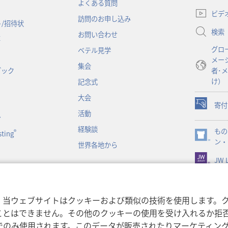
（新
よくある質問
し
ビデ
訪問のお申し込み
い
/招待状
検索
タ
お問い合わせ
事
ブ
グロ
ベテル見学
で
メー
開
集会
ブック
者･
く）
け）
記念式
大会
寄付
（新
活動
ン
し
経験談
もの
い
®
ting
（新
ン・
タ
世界各地から
し
ブ
JW L
い
で
タ
開
ブ
く）
で
書朗読
，当ウェブサイトはクッキーおよび類似の技術を使用します。
開
ことはできません。その他のクッキーの使用を受け入れるか拒
く）
でのみ使用されます。このデータが販売されたりマーケティン