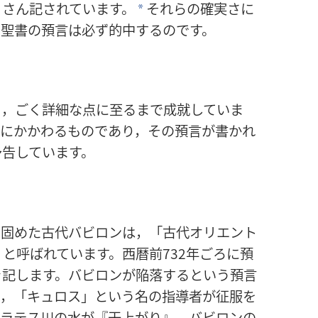
くさん記されています。
それらの確実さに
*
。聖書の預言は必ず的中するのです。
り，ごく詳細な点に至るまで成就していま
柄にかかわるものであり，その預言が書かれ
予告しています。
を固めた古代バビロンは，「古代オリエント
」と呼ばれています。西暦前732年ごろに預
き記します。バビロンが陥落するという預言
べ，「キュロス」という名の指導者が征服を
フラテス川の水が『干上がり』，バビロンの