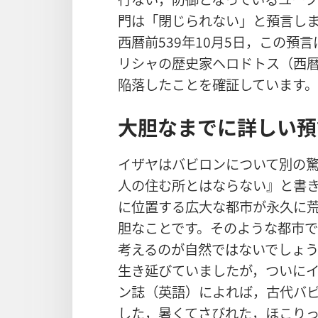
門は「閉じられない」と預言し
西暦前539年10月5日，この預
リシャの歴史家ヘロドトス（西暦
陥落したことを確証しています。
大胆なまでに詳しい預
イザヤはバビロンについて別の
人の住む所とはならない』と書
に位置する広大な都市が永久に
胆なことです。そのような都市
考えるのが自然ではないでしょ
生き延びていましたが，ついに
ン誌（英語）によれば，古代バ
した，暑くてさびれた，ほこり