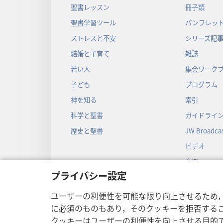
聖書レッスン
冊子類
聖書学習ツール
パンフレット
ストレスと不安
シリーズ記
結婚と子育て
雑誌
若い人
集会ワーク
子ども
プログラム
神を知る
索引
科学と聖書
ガイドライ
歴史と聖書
JW Broadcas
ビデオ
音楽
プライバシー設定
音声劇
劇形式の聖
ユーザーの利便性を可能な限り向上させるため
に必須のものもあり，そのクッキーを拒否する
クッキーはユーザーの利便性を向上させる目的