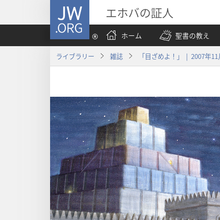
JW.ORG
エホバの証人
ホーム
聖書の教え
ライブラリー
雑誌
「目ざめよ！」 | 2007年11