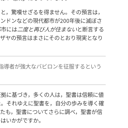
ると，驚嘆せざるを得ません。その預言は，
ンドンなどの現代都市が200年後に滅ぼさ
都市には
二度と再び人が住まない
と断言する
イザヤの預言はまさにそのとおり現実となり
指導者が強大なバビロンを征服するという
証拠に基づき，多くの人は，聖書は信頼に値
た。それゆえに聖書を，自分の歩みを導く確
なたも，聖書についてさらに調べ，聖書が信
のはいかがですか。