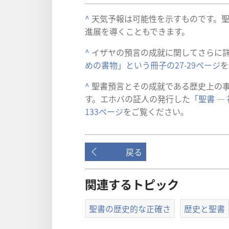
^
天気予報は可能性を示すものです。
進展を導くこともできます。
^
イザヤの預言の成就に関してさらに
めの書物」という冊子の27-29ページ
を
^
聖書預言とその成就である歴史上の
す。エホバの証人の発行した
「聖書 ―
133ページ
をご覧ください。
戻る
関連するトピック
聖書の歴史的な正確さ
歴史と聖書