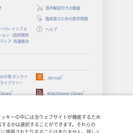
い
オ
音声解説付きの動画
タ
ブ
臨床医のための医学情報
で
開
ーバル･インフォ
ヘルプ
く）
ション（政府関係
メディア･有識者向
みの塔 オンライ
®
JW Hub
（新
ライブラリー
し
®
®
ibrary
い
Watchtower Library
タ
ブ
で
クッキーの中には当ウェブサイトが機能するため
開
否するかは選択することができます。それらの
く）
グに使用されたりすることはありません。詳しく