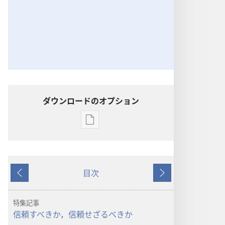
ダウンロードのオプション
出
版
物
の
目次
ダ
戻
次
ウ
る
へ
ン
特集記事
ロー
信頼すべきか，信頼せざるべきか