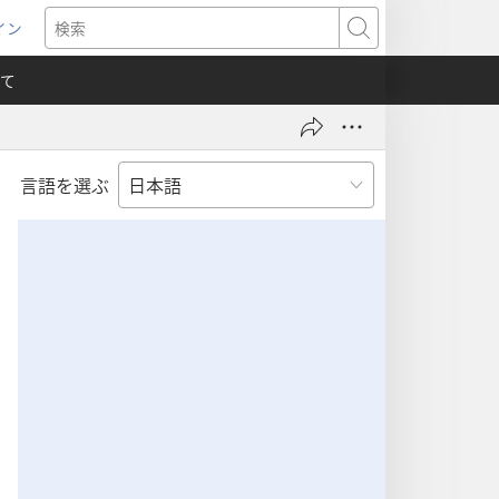
イン
新
検
索
て
言語を選ぶ
）