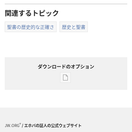
関連するトピック
聖書の歴史的な正確さ
歴史と聖書
ダウンロードのオプション
出
版
物
の
ダ
ウ
ン
®
JW.ORG
/ エホバの証人の公式ウェブサイト