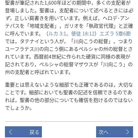
聖書が筆記された1,600年ほどの期間中，多くの支配者が
登場しました。聖書は，支配者について述べるときには
必
ず，
正しい肩書きを用いています。例えば，ヘロデ･アン
テパスを「地域支配者」，ガリオを「執政官代理」と正確
に呼んでいます。（
ルカ 3:1。
使徒 18:12
）
エズラ 5章6節
では，タテナイという人が，「川向こうの総督」，つまり
ユーフラテス川の向こう側にあるペルシャの州の総督とさ
れています。西暦前4世紀に作られた硬貨に同様の表現が
記されており，ペルシャの総督マザウスが「川向こう」の
州の支配者と呼ばれています。
重要とは思えないような細部でも正確であるのは，大切な
ことです。細部においても聖書の記述を信頼できるのであ
れば，聖書の他の部分についても確信を抱けるのではない
でしょうか。
戻る
次へ