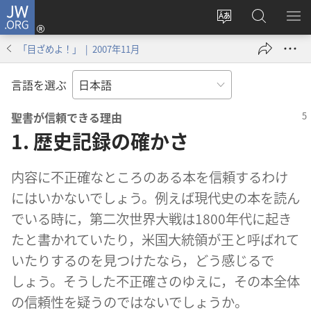
JW.ORG
ロ
サ
JW.ORG
メ
グ
イ
の
ニ
イ
「目ざめよ！」 | 2007年11月
ト
検
を
ン
の
索
表
（新
言語を選ぶ
言
示
し
語
い
聖書が信頼できる理由
を
タ
1. 歴史記録の確かさ
変
ブ
え
で
内容に不正確なところのある本を信頼するわけ
る
開
にはいかないでしょう。例えば現代史の本を読ん
く）
でいる時に，第二次世界大戦は1800年代に起き
たと書かれていたり，米国大統領が王と呼ばれて
いたりするのを見つけたなら，どう感じるで
しょう。そうした不正確さのゆえに，その本全体
の信頼性を疑うのではないでしょうか。