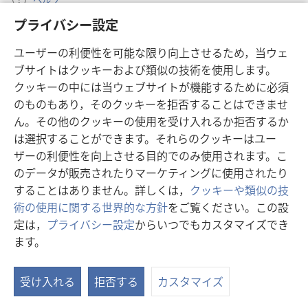
プライバシー設定
寄付
（新
ユーザーの利便性を可能な限り向上させるため，当ウェ
し
ブサイトはクッキーおよび類似の技術を使用します。
い
ものみの塔 オンライン・ライブラリー
（新
タ
クッキーの中には当ウェブサイトが機能するために必須
し
ブ
®
のものもあり，そのクッキーを拒否することはできませ
JW Hub
い
（新
で
ん。その他のクッキーの使用を受け入れるか拒否するか
タ
し
開
®
JW Library
は選択することができます。それらのクッキーはユー
ブ
い
く）
で
タ
ザーの利便性を向上させる目的でのみ使用されます。こ
®
Watchtower Library
開
ブ
のデータが販売されたりマーケティングに使用されたり
く）
で
することはありません。詳しくは，
クッキーや類似の技
開
術の使用に関する世界的な方針
をご覧ください。この設
く）
定は，
プライバシー設定
からいつでもカスタマイズでき
Copyright
© 2026 Watch Tower Bible and Tract Society of Pennsylvania.
ます。
目
利用規約
|
プライバシーに関する方針
|
プライバシー設定
次
受け入れる
拒否する
カスタマイズ
を
表