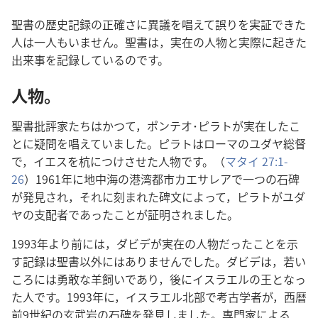
聖書の歴史記録の正確さに異議を唱えて誤りを実証できた
人は一人もいません。聖書は，実在の人物と実際に起きた
出来事を記録しているのです。
人物。
聖書批評家たちはかつて，ポンテオ･ピラトが実在したこ
とに疑問を唱えていました。ピラトはローマのユダヤ総督
で，イエスを杭につけさせた人物です。（
マタイ 27:1-
26
）1961年に地中海の港湾都市カエサレアで一つの石碑
が発見され，それに刻まれた碑文によって，ピラトがユダ
ヤの支配者であったことが証明されました。
1993年より前には，ダビデが実在の人物だったことを示
す記録は聖書以外にはありませんでした。ダビデは，若い
ころには勇敢な羊飼いであり，後にイスラエルの王となっ
た人です。1993年に，イスラエル北部で考古学者が，西暦
前9世紀の玄武岩の石碑を発見しました。専門家による