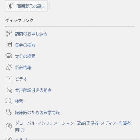
ロー
画面表示の設定
ド
オ
クイックリンク
プ
ショ
訪問のお申し込み
ン
集会の検索
「目
（新
ざ
し
大会の検索
（新
い
め
し
新着情報
タ
よ！」
い
ブ
2007
ビデオ
タ
で
ブ
年
開
音声解説付きの動画
で
11
く）
開
検索
月
く）
臨床医のための医学情報
グローバル･インフォメーション（政府関係者･メディア･有識者
向け）
ヘルプ