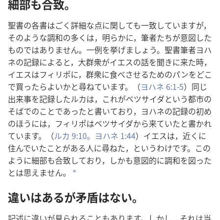
細部も合致。
聖書の各書はごく詳細な点に関しても一致していますが，
そのような調和の多くは，明らかに，筆者たちが意図した
ものではありません。一例を挙げましょう。聖書筆者ヨハ
ネの記録によると，大群衆がイエスの話を聞きに来た時，
イエスはフィリポに，群衆に食べさせるためのパンをどこ
で買ったらよいかと尋ねています。（
ヨハネ 6:1-5
）同じ
出来事を記録したルカは，これがベツサイダという都市の
そばでのことであったと書いており，ヨハネの記録の初め
のほうには，フィリポはベツサイダから来ていたと書かれ
ています。（
ルカ 9:10。
ヨハネ 1:44
）イエスは，近くに
住んでいたことがある人に尋ねた，というわけです。この
ように細部も合致しており，しかも意図的に調和を図った
とは思えません。
*
違いはあるが矛盾はない。
記述に違いが見られることもあります。しかし，それは当