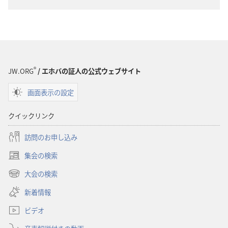
版
物
の
ダ
ウ
ン
®
JW.ORG
/ エホバの証人の公式ウェブサイト
ロー
画面表示の設定
ド
オ
クイックリンク
プ
ショ
訪問のお申し込み
ン
集会の検索
「目
（新
ざ
し
大会の検索
（新
い
め
し
新着情報
タ
よ！」
い
ブ
2007
ビデオ
タ
で
ブ
年
開