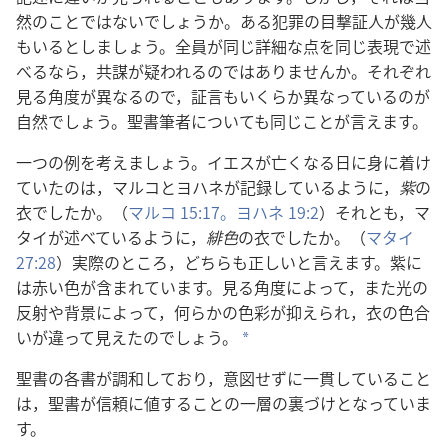
然のことではないでしょうか。ある犯罪の目撃証人が幾人
もいるとしましょう。全員が同じ詳細な点を同じ表現で述
べるなら，共謀が疑われるのではありませんか。それぞれ
見る角度が異なるので，証言もいくらか異なっているのが
自然でしょう。聖書筆者についても同じことが言えます。
一つの例を考えましょう。イエスが亡くなる日に身に着け
ていたのは，マルコとヨハネが記録しているように，
紫
の
衣でしたか。（
マルコ 15:17。
ヨハネ 19:2
）それとも，マ
タイが述べているように，
緋色
の衣でしたか。（
マタイ
27:28
）実際のところ，どちらも正しいと言えます。紫に
は赤い色が含まれています。見る角度によって，また光の
反射や背景によって，何らかの色彩が抑えられ，衣の色合
いが違って見えたのでしょう。
*
聖書の各書が調和しており，意図せずに一貫していること
は，聖書が信頼に値することの一層の裏づけとなっていま
す。