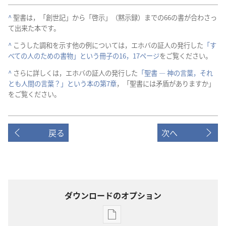
^
聖書は，「創世記」から「啓示」（黙示録）までの66の書が合わさっ
て出来た本です。
^
こうした調和を示す他の例については，エホバの証人の発行した
「す
べての人のための書物」という冊子の16，17ページ
をご覧ください。
^
さらに詳しくは，エホバの証人の発行した
「聖書 ― 神の言葉，それ
とも人間の言葉？」という本の第7章
，「聖書には矛盾がありますか」
をご覧ください。
戻る
次へ
ダウンロードのオプション
出