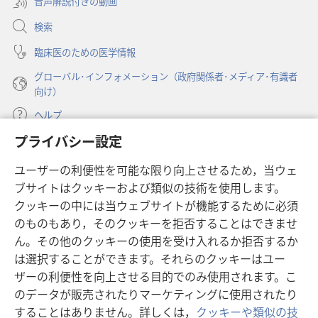
音声解説付きの動画
で
11
く）
開
検索
月
く）
臨床医のための医学情報
グローバル･インフォメーション（政府関係者･メディア･有識者
向け）
ヘルプ
プライバシー設定
寄付
（新
ユーザーの利便性を可能な限り向上させるため，当ウェ
し
ブサイトはクッキーおよび類似の技術を使用します。
い
ものみの塔 オンライン・ライブラリー
（新
タ
クッキーの中には当ウェブサイトが機能するために必須
し
ブ
®
のものもあり，そのクッキーを拒否することはできませ
JW Hub
い
（新
で
ん。その他のクッキーの使用を受け入れるか拒否するか
タ
し
開
®
JW Library
ブ
は選択することができます。それらのクッキーはユー
い
く）
で
タ
ザーの利便性を向上させる目的でのみ使用されます。こ
®
Watchtower Library
開
ブ
のデータが販売されたりマーケティングに使用されたり
く）
で
することはありません。詳しくは，
クッキーや類似の技