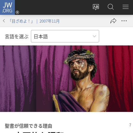
JW.ORG
ロ
サ
JW.ORG
メ
グ
イ
の
ニ
イ
「目ざめよ！」 | 2007年11月
ト
検
を
ン
の
索
表
（新
言語を選ぶ
言
示
し
語
い
を
タ
変
ブ
え
で
る
開
く）
聖書が信頼できる理由