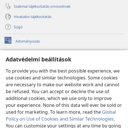
Szakmai tájékoztatás orvosoknak
Hivatalos tájékoztatás
Súgó
Adományozás
(opens
new
window)
Őrtorony ONLINE KÖNYVTÁR
Adatvédelmi beállítások
(opens
new
®
JW Hub
To provide you with the best possible experience, we
window)
(opens
use cookies and similar technologies. Some cookies
new
®
JW Library
window)
are necessary to make our website work and cannot
be refused. You can accept or decline the use of
Watchtower Library
additional cookies, which we use only to improve
your experience. None of this data will ever be sold or
used for marketing. To learn more, read the
Global
Policy on Use of Cookies and Similar Technologies
.
Copyright
© 2026 Watch Tower Bible and Tract Society of Pennsylvania.
You can customize your settings at any time by going