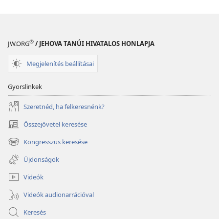
ŐRTORONY
2008.
augusztus
®
JW.ORG
/ JEHOVA TANÚI HIVATALOS HONLAPJA
Megjelenítés beállításai
Gyorslinkek
Szeretnéd, ha felkeresnénk?
Összejövetel keresése
(opens
new
Kongresszus keresése
(opens
window)
new
Újdonságok
window)
Videók
Videók audionarrációval
Keresés