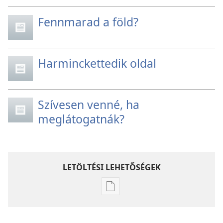
Fennmarad a föld?
Harminckettedik oldal
Szívesen venné, ha
meglátogatnák?
LETÖLTÉSI LEHETŐSÉGEK
Kiadványok
letöltési
lehetőségei