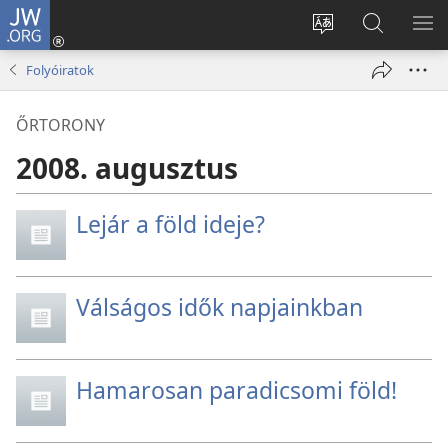
JW.ORG
Bejelentkezés
(opens
Oldal
Keresés
ME
new
nyelvének
a jw.org
ME
Folyóiratok
window)
megváltoztatás
honlapon
ŐRTORONY
2008. augusztus
Lejár a föld ideje?
Válságos idők napjainkban
Hamarosan paradicsomi föld!