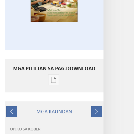
MGA PILILIAN SA PAG-DOWNLOAD
Mga
opsyon
sa
pag-
MGA KAUNDAN
download
Ibalik
Masunod
sang
mga
TOPIKO SA KOBER
publikasyon