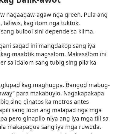
daw nagaagaw-agaw nga green. Pula ang
taliwis, kag itom nga tuktok.
ang bulbol sini depende sa klima.
o, gani sagad ini mangdakop sang iya
 kag maabtik magsalom. Makasalom ini
r sa idalom sang tubig sing pila ka
 maglupad kag maghugpa. Bangod mabug-
“runway” para makabuylo. Nagakapakapa
big sing ginatos ka metros antes
pili sang loon ang malapad nga mga
a pero ginapilo niya ang iya mga tiil sa
ala makapagua sang iya mga ruweda.