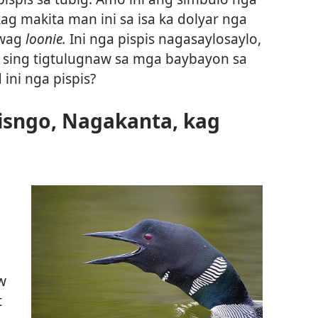
kag makita man ini sa isa ka dolyar nga
awag
loonie.
Ini nga pispis nagasaylosaylo,
 sing tigtulugnaw sa mga baybayon sa
ini nga pispis?
sngo, Nagakanta, kag
w
t