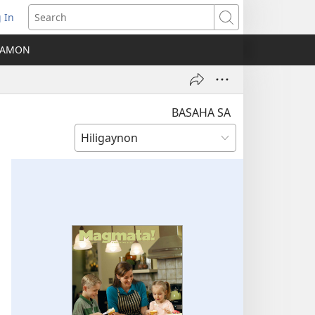
 In
ns
Search
A AMON
ow)
BASAHA SA