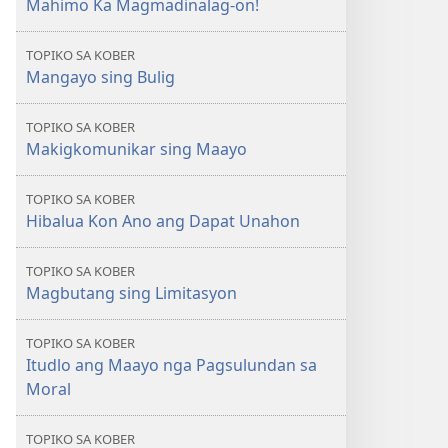
Mahimo Ka Magmadinalag-on!
MAGMATA!
Mahimo
TOPIKO SA KOBER
Ka
Mangayo sing Bulig
Magmadinalag-
on
TOPIKO SA KOBER
Bisan
Makigkomunikar sing Maayo
Nagasolo
nga
TOPIKO SA KOBER
Ginikanan
Hibalua Kon Ano ang Dapat Unahon
TOPIKO SA KOBER
Magbutang sing Limitasyon
TOPIKO SA KOBER
Itudlo ang Maayo nga Pagsulundan sa
Moral
TOPIKO SA KOBER