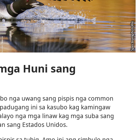
mga Huni sang
ibo nga uwang sang pispis nga common
adugang ini sa kasubo kag kamingaw
malayo nga mga linaw kag mga suba sang
an sang Estados Unidos.
ispis sa tubig. Amo ini ang simbulo nga