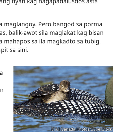
 ang tiyan kag nagapadalusdos asta
sila maglangoy. Pero bangod sa porma
was, balik-awot sila maglakat kag bisan
a mahapos sa ila magkadto sa tubig,
it sa sini.
a
)
wn
o