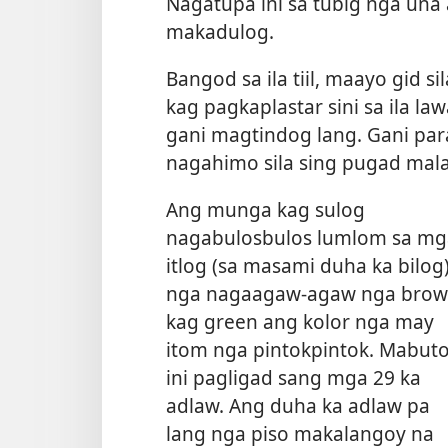
Nagatupa ini sa tubig nga una
makadulog.
Bangod sa ila tiil, maayo gid 
kag pagkaplastar sini sa ila la
gani magtindog lang. Gani par
nagahimo sila sing pugad malap
Ang munga kag sulog
nagabulosbulos lumlom sa mg
itlog (sa masami duha ka bilog
nga nagaagaw-agaw nga bro
kag green ang kolor nga may
itom nga pintokpintok. Mabut
ini pagligad sang mga 29 ka
adlaw. Ang duha ka adlaw pa
lang nga piso makalangoy na