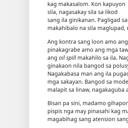
kag makasalom. Kon kapuyon
sila, nagasakay sila sa likod
sang ila ginikanan. Pagligad s
makahibalo na sila maglupad, n
Ang kontra sang loon amo ang
pinakagrabe amo ang mga tawo
ang
oil spill
makahilo sa ila. N
ginakaon nila bangod sa polus
Nagakabasa man ang ila puga
mga sakayan. Bangod sa mode
malapit sa linaw, nagakaguba a
Bisan pa sini, madamo gihapo
pispis nga may pinasahi kag 
magabihag sang atension sang