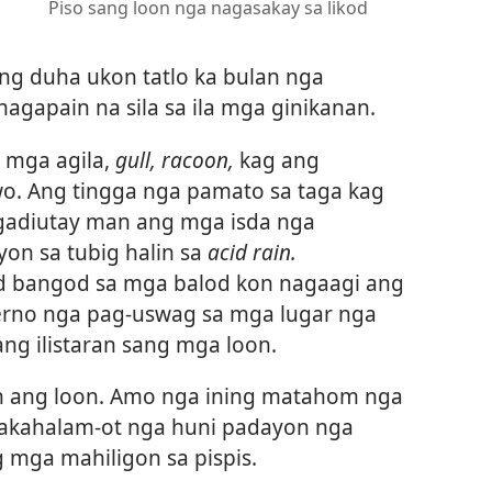
Piso sang loon nga nagasakay sa likod
ang duha ukon tatlo ka bulan nga
agapain na sila sa ila mga ginikanan.
 mga agila,
gull, racoon,
kag ang
. Ang tingga nga pamato sa taga kag
agadiutay man ang mga isda nga
yon sa tubig halin sa
acid rain.
d bangod sa mga balod kon nagaagi ang
rno nga pag-uswag sa mga lugar nga
ng ilistaran sang mga loon.
n ang loon. Amo nga ining matahom nga
makahalam-ot nga huni padayon nga
 mga mahiligon sa pispis.