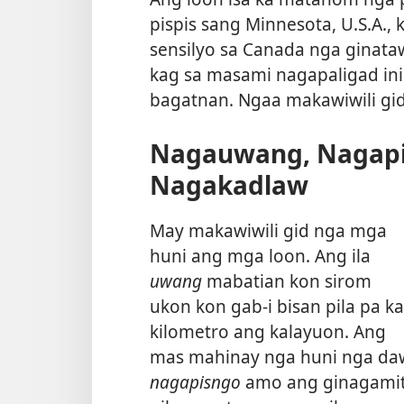
pispis sang Minnesota, U.S.A., 
sensilyo sa Canada nga ginat
kag sa masami nagapaligad ini
bagatnan. Ngaa makawiwili gid 
Nagauwang, Nagapi
Nagakadlaw
May makawiwili gid nga mga
huni ang mga loon. Ang ila
uwang
mabatian kon sirom
ukon kon gab-i bisan pila pa ka
kilometro ang kalayuon. Ang
mas mahinay nga huni nga da
nagapisngo
amo ang ginagami