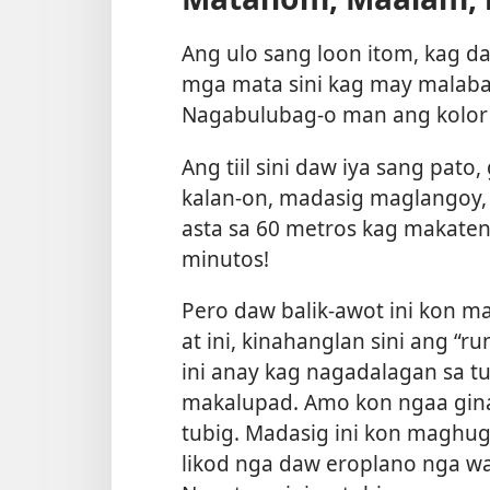
Ang ulo sang loon itom, kag 
mga mata sini kag may malaba, 
Nagabulubag-o man ang kolor s
Ang tiil sini daw iya sang pat
kalan-on, madasig maglangoy,
asta sa 60 metros kag makatene
minutos!
Pero daw balik-awot ini kon
at ini, kinahanglan sini ang 
ini anay kag nagadalagan sa tu
makalupad. Amo kon ngaa gina
tubig. Madasig ini kon maghugp
likod nga daw eroplano nga w