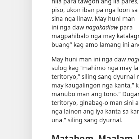
nila para tawgon ang ila pares,
piso, ukon iban pa nga loon sa
sina nga linaw. May huni man
ini nga daw
nagakadlaw
para
magpahibalo nga may katalagm
buang” kag amo lamang ini ang
May huni man ini nga daw
nag
sulog kag “mahimo nga may lab
teritoryo,” siling sang dyurnal
may kaugalingon nga kanta,” 
manubo man ang tono.” Dugang
teritoryo, ginabag-o man sini a
nga lainon ang iya kanta sa ka
una,” siling sang dyurnal.
Matahom, Maalam, k