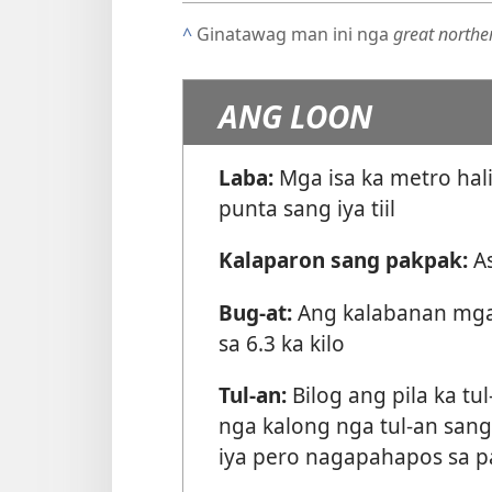
^
Ginatawag man ini nga
great northe
ANG LOON
Laba:
Mga isa ka metro hali
punta sang iya tiil
Kalaparon sang pakpak:
A
Bug-at:
Ang kalabanan mga 
sa 6.3 ka kilo
Tul-an:
Bilog ang pila ka tu
nga kalong nga tul-an sang
iya pero nagapahapos sa 