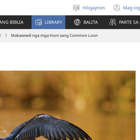
Hiligaynon
Mag-log
Magpili
(ope
sing
new
ANG BIBLIA
LIBRARY
BALITA
PARTE S
lenguahe
wind
2
Makawiwili nga mga Huni sang Common Loon