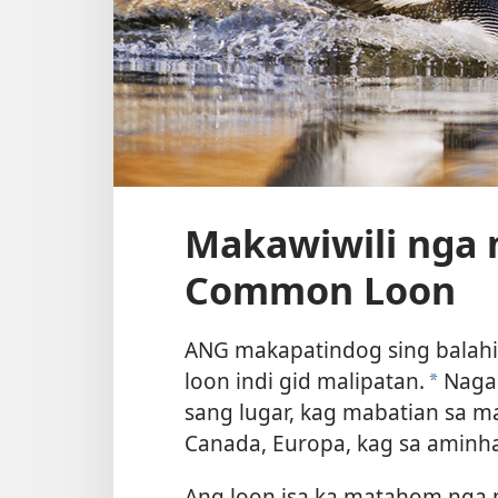
Makawiwili nga 
Common Loon
ANG makapatindog sing balah
loon indi gid malipatan.
Nagap
*
sang lugar, kag mabatian sa 
Canada, Europa, kag sa aminh
Ang loon isa ka matahom nga p