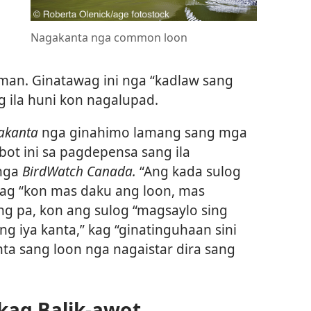
Nagakanta nga common loon
an. Ginatawag ini nga “kadlaw sang
 ila huni kon nagalupad.
akanta
nga ginahimo lamang sang mga
ot ini sa pagdepensa sang ila
 nga
BirdWatch Canada.
“Ang kada sulog
kag “kon mas daku ang loon, mas
 pa, kon ang sulog “magsaylo sing
ng iya kanta,” kag “ginatinguhaan sini
nta sang loon nga nagaistar dira sang
ag Balik-awot