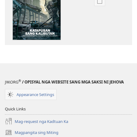
Mga
opsyon
sa
pag-
download
sang
mga
publikasyon
MAGMATA!
Septiembre 201
®
JW.ORG
/ OPISYAL NGA WEBSITE SANG MGA SAKSI NI JEHOVA
Appearance Settings
Quick Links
Mag-request nga Kadtuan Ka
Magpangita sing Miting
(opens