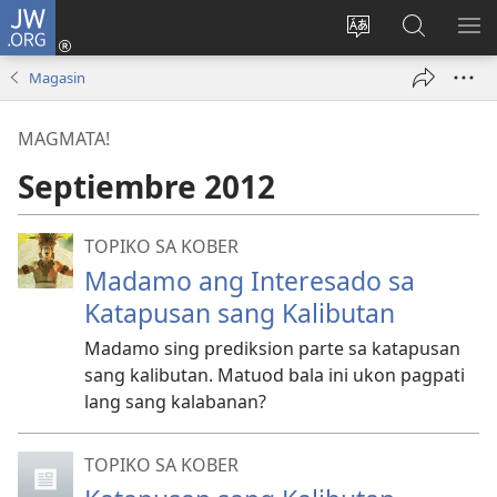
JW.ORG
Mag-
log
Islan
Mangita
IPA
In
ang
sa
AN
Magasin
(opens
lenguahe
JW.ORG
ME
new
sang
MAGMATA!
window)
site
Septiembre 2012
TOPIKO SA KOBER
Madamo ang Interesado sa
Katapusan sang Kalibutan
Madamo sing prediksion parte sa katapusan
sang kalibutan. Matuod bala ini ukon pagpati
lang sang kalabanan?
TOPIKO SA KOBER