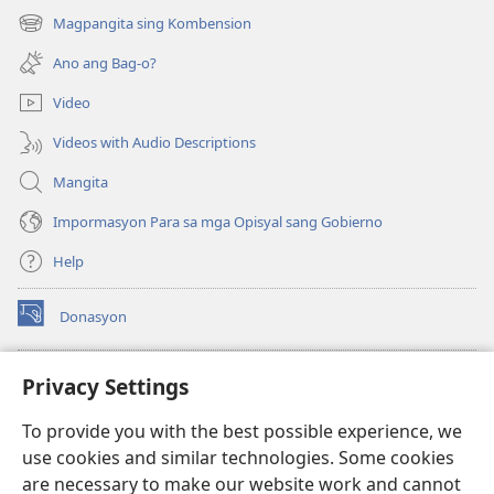
new
Magpangita sing Kombension
(opens
window)
new
Ano ang Bag-o?
window)
Video
Videos with Audio Descriptions
Mangita
Impormasyon Para sa mga Opisyal sang Gobierno
Help
Donasyon
(opens
new
window)
Watchtower ONLINE LIBRARY™
Privacy Settings
(opens
new
®
JW Hub
To provide you with the best possible experience, we
window)
(opens
use cookies and similar technologies. Some cookies
new
JW Library
window)
are necessary to make our website work and cannot