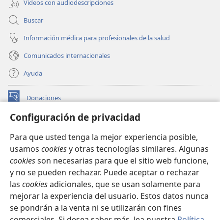
Videos con audiodescripciones
Buscar
Información médica para profesionales de la salud
Comunicados internacionales
Ayuda
Donaciones
(abre
una
Configuración de privacidad
nueva
BIBLIOTECA EN LÍNEA Watchtower™
(abre
ventana)
Para que usted tenga la mejor experiencia posible,
una
®
JW Hub
usamos
cookies
y otras tecnologías similares. Algunas
nueva
(abre
ventana)
cookies
son necesarias para que el sitio web funcione,
una
®
JW Library
nueva
y no se pueden rechazar. Puede aceptar o rechazar
ventana)
las
cookies
adicionales, que se usan solamente para
Watchtower Library
mejorar la experiencia del usuario. Estos datos nunca
se pondrán a la venta ni se utilizarán con fines
comerciales. Si desea saber más, lea nuestra
Política