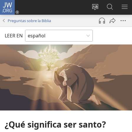
JW.ORG
Iniciar
sesión
Cambiar
Búsqueda
MO
(abre
idioma
en
ME
Preguntas sobre la Biblia
una
del sitio
jw.org
nueva
LEER EN
ventana)
¿Qué significa ser santo?