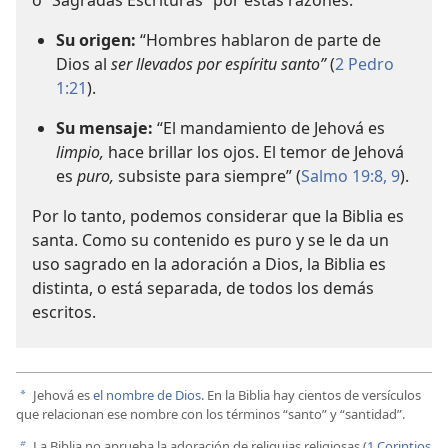
Su origen:
“Hombres hablaron de parte de
Dios al
ser llevados por espíritu santo”
(
2 Pedro
1:21
).
Su mensaje:
“El mandamiento de Jehová es
limpio,
hace brillar los ojos. El temor de Jehová
es
puro,
subsiste para siempre” (
Salmo 19:8, 9
).
Por lo tanto, podemos considerar que la Biblia es
santa. Como su contenido es puro y se le da un
uso sagrado en la adoración a Dios, la Biblia es
distinta, o está separada, de todos los demás
escritos.
Jehová es
el nombre de Dios
. En la Biblia hay cientos de versículos
a
que relacionan ese nombre con los términos “santo” y “santidad”.
La Biblia no aprueba la adoración de reliquias religiosas (
1 Corintios
b