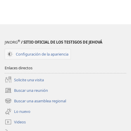
®
JW.ORG
/ SITIO OFICIAL DE LOS TESTIGOS DE JEHOVÁ
Configuración de la apariencia
Enlaces directos
Solicite una visita
Buscar una reunión
(abre
una
Buscar una asamblea regional
(abre
nueva
una
ventana)
Lo nuevo
nueva
ventana)
Videos