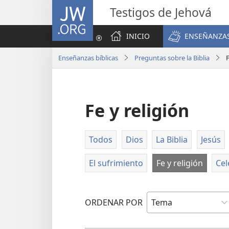
JW.ORG
Testigos de Jehová
INICIO
ENSEÑANZAS
Enseñanzas bíblicas
Preguntas sobre la Biblia
F
Fe y religión
Todos
Dios
La Biblia
Jesús
El sufrimiento
Fe y religión
Cel
ORDENAR POR