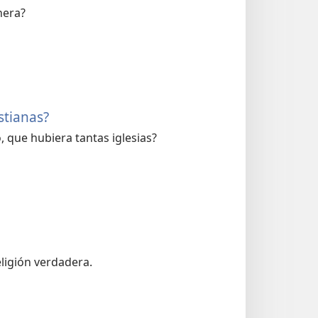
nera?
stianas?
o, que hubiera tantas iglesias?
eligión verdadera.