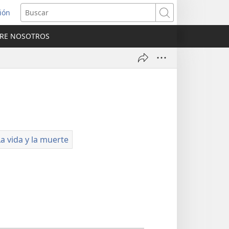
sión
Buscar
RE NOSOTROS
a
na)
a vida y la muerte