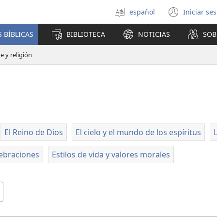
español
Iniciar se
Seleccionar
(abre
idioma
una
 BÍBLICAS
BIBLIOTECA
NOTICIAS
SOB
nuev
venta
e y religión
El Reino de Dios
El cielo y el mundo de los espíritus
L
ebraciones
Estilos de vida y valores morales