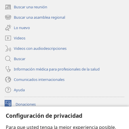
Buscar una reunión
(abre
una
Buscar una asamblea regional
(abre
nueva
una
ventana)
Lo nuevo
nueva
ventana)
Videos
Videos con audiodescripciones
Buscar
Información médica para profesionales de la salud
Comunicados internacionales
Ayuda
Donaciones
(abre
una
Configuración de privacidad
nueva
BIBLIOTECA EN LÍNEA Watchtower™
(abre
ventana)
Para que usted tenga la mejor experiencia posible,
una