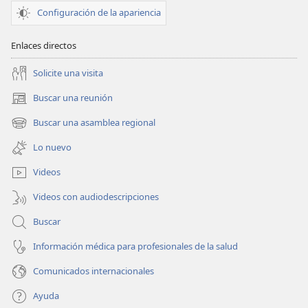
Configuración de la apariencia
Enlaces directos
Solicite una visita
Buscar una reunión
(abre
una
Buscar una asamblea regional
(abre
nueva
una
ventana)
Lo nuevo
nueva
ventana)
Videos
Videos con audiodescripciones
Buscar
Información médica para profesionales de la salud
Comunicados internacionales
Ayuda