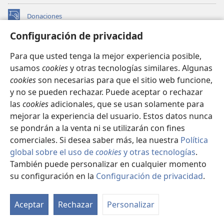
Donaciones
(abre
una
Configuración de privacidad
nueva
BIBLIOTECA EN LÍNEA Watchtower™
(abre
ventana)
Para que usted tenga la mejor experiencia posible,
una
®
JW Hub
usamos
cookies
y otras tecnologías similares. Algunas
nueva
(abre
ventana)
cookies
son necesarias para que el sitio web funcione,
una
®
JW Library
nueva
y no se pueden rechazar. Puede aceptar o rechazar
ventana)
las
cookies
adicionales, que se usan solamente para
Watchtower Library
mejorar la experiencia del usuario. Estos datos nunca
se pondrán a la venta ni se utilizarán con fines
comerciales. Si desea saber más, lea nuestra
Política
global sobre el uso de
cookies
y otras tecnologías
.
Copyright
© 2026 Watch Tower Bible and Tract Society of Pennsylvania.
También puede personalizar en cualquier momento
CONDICIONES DE USO
|
POLÍTICA DE PRIVACIDAD
|
su configuración en la
Configuración de privacidad
.
Mo
CONFIGURACIÓN DE PRIVACIDAD
ín
Aceptar
Rechazar
Personalizar