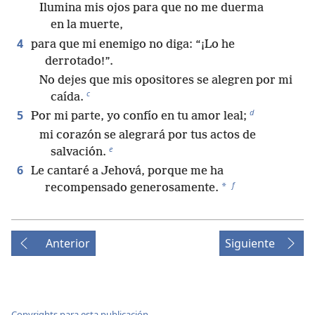
Ilumina mis ojos para que no me duerma
en la muerte,
4
para que mi enemigo no diga: “¡Lo he
derrotado!”.
No dejes que mis opositores se alegren por mi
c
caída.
d
5
Por mi parte, yo confío en tu amor leal;
mi corazón se alegrará por tus actos de
e
salvación.
6
Le cantaré a Jehová, porque me ha
f
*
recompensado generosamente.
Anterior
Siguiente
Copyrights para esta publicación