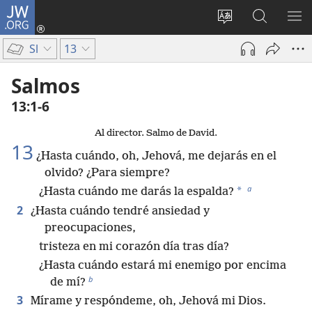
JW.ORG
Iniciar
sesión
Cambiar
Búsqueda
MO
(abre
idioma
en
ME
Sl
13
una
del sitio
jw.org
nueva
Salmos
ventana)
13:1-6
Al director. Salmo de David.
13
¿Hasta cuándo, oh, Jehová, me dejarás en el
olvido? ¿Para siempre?
a
*
¿Hasta cuándo me darás la espalda?
2
¿Hasta cuándo tendré ansiedad y
preocupaciones,
tristeza en mi corazón día tras día?
¿Hasta cuándo estará mi enemigo por encima
b
de mí?
3
Mírame y respóndeme, oh, Jehová mi Dios.