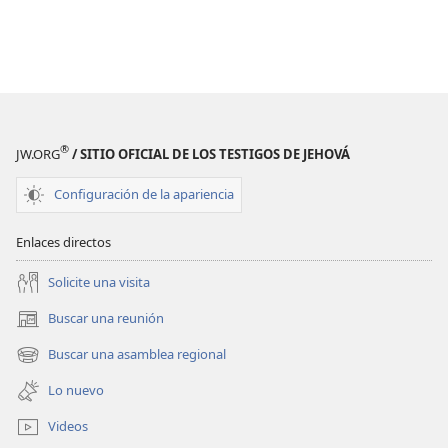
®
JW.ORG
/ SITIO OFICIAL DE LOS TESTIGOS DE JEHOVÁ
Configuración de la apariencia
Enlaces directos
Solicite una visita
Buscar una reunión
(abre
una
Buscar una asamblea regional
(abre
nueva
una
ventana)
Lo nuevo
nueva
ventana)
Videos