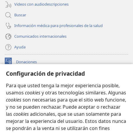
Videos con audiodescripciones
Buscar
Información médica para profesionales de la salud
Comunicados internacionales
Ayuda
Donaciones
(abre
una
Configuración de privacidad
nueva
BIBLIOTECA EN LÍNEA Watchtower™
(abre
ventana)
Para que usted tenga la mejor experiencia posible,
una
®
JW Hub
usamos
cookies
y otras tecnologías similares. Algunas
nueva
(abre
ventana)
cookies
son necesarias para que el sitio web funcione,
una
®
JW Library
nueva
y no se pueden rechazar. Puede aceptar o rechazar
ventana)
las
cookies
adicionales, que se usan solamente para
Watchtower Library
mejorar la experiencia del usuario. Estos datos nunca
se pondrán a la venta ni se utilizarán con fines