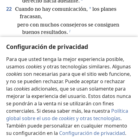
derecho hacia adelante.
22
*
Cuando no hay comunicación,
los planes
fracasan,
pero con muchos consejeros se consiguen
l
buenos resultados.
23
El hombre siente alegría al dar la respuesta
Configuración de privacidad
m
*
adecuada,
¡y qué buena es la palabra dicha
Para que usted tenga la mejor experiencia posible,
n
en el momento oportuno!
usamos
cookies
y otras tecnologías similares. Algunas
24
La senda de la vida lleva a lo alto a quien
cookies
son necesarias para que el sitio web funcione,
o
es perspicaz
y no se pueden rechazar. Puede aceptar o rechazar
p
*
para apartarlo de la Tumba
allá abajo.
las
cookies
adicionales, que se usan solamente para
q
25
mejorar la experiencia del usuario. Estos datos nunca
Jehová derribará la casa del arrogante,
se pondrán a la venta ni se utilizarán con fines
pero mantendrá los límites del terreno de la
comerciales. Si desea saber más, lea nuestra
Política
r
viuda.
global sobre el uso de
cookies
y otras tecnologías
.
s
26
Jehová detesta los planes del malvado,
También puede personalizar en cualquier momento
pero las palabras agradables son puras para
su configuración en la
Configuración de privacidad
.
t
Se
él.