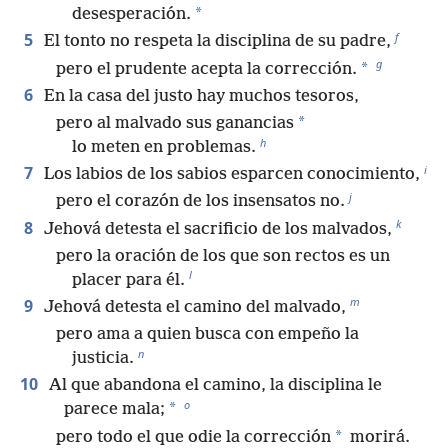
*
desesperación.
f
5
El tonto no respeta la disciplina de su padre,
g
*
pero el prudente acepta la corrección.
6
En la casa del justo hay muchos tesoros,
*
pero al malvado sus ganancias
h
lo meten en problemas.
i
7
Los labios de los sabios esparcen conocimiento,
j
pero el corazón de los insensatos no.
k
8
Jehová detesta el sacrificio de los malvados,
pero la oración de los que son rectos es un
l
placer para él.
m
9
Jehová detesta el camino del malvado,
pero ama a quien busca con empeño la
n
justicia.
10
Al que abandona el camino, la disciplina le
o
*
parece mala;
*
pero todo el que odie la corrección
morirá.