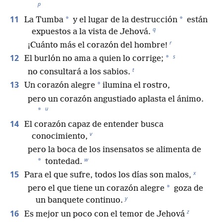
p
11
*
*
La Tumba
y el lugar de la destrucción
están
q
expuestos a la vista de Jehová.
r
¡Cuánto más el corazón del hombre!
s
12
*
El burlón no ama a quien lo corrige;
t
no consultará a los sabios.
13
*
Un corazón alegre
ilumina el rostro,
pero un corazón angustiado aplasta el ánimo.
u
*
14
El corazón capaz de entender busca
v
conocimiento,
pero la boca de los insensatos se alimenta de
w
*
tontedad.
x
15
Para el que sufre, todos los días son malos,
*
pero el que tiene un corazón alegre
goza de
y
un banquete continuo.
z
16
Es mejor un poco con el temor de Jehová