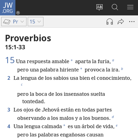
JW.ORG
Iniciar
sesión
Cambiar
Búsqueda
MO
(abre
idioma
en
ME
Pr
15
una
del sitio
jw.org
nueva
Proverbios
ventana)
15:1-33
15
a
*
Una respuesta amable
aparta la furia,
b
*
pero una palabra hiriente
provoca la ira.
2
La lengua de los sabios usa bien el conocimiento,
c
pero la boca de los insensatos suelta
tontedad.
3
Los ojos de Jehová están en todas partes
d
observando a los malos y a los buenos.
e
4
*
Una lengua calmada
es un árbol de vida,
pero las palabras engañosas causan