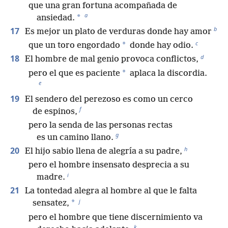
que una gran fortuna acompañada de
a
*
ansiedad.
b
17
Es mejor un plato de verduras donde hay amor
c
*
que un toro engordado
donde hay odio.
d
18
El hombre de mal genio provoca conflictos,
*
pero el que es paciente
aplaca la discordia.
e
19
El sendero del perezoso es como un cerco
f
de espinos,
pero la senda de las personas rectas
g
es un camino llano.
h
20
El hijo sabio llena de alegría a su padre,
pero el hombre insensato desprecia a su
i
madre.
21
La tontedad alegra al hombre al que le falta
j
*
sensatez,
pero el hombre que tiene discernimiento va
k