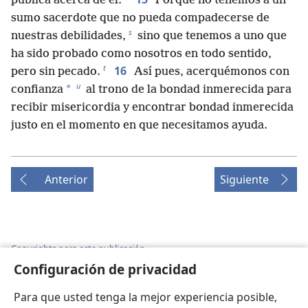
pública acerca de él.
Porque no tenemos a un
sumo sacerdote que no pueda compadecerse de
s
nuestras debilidades,
sino que tenemos a uno que
ha sido probado como nosotros en todo sentido,
t
16
pero sin pecado.
Así pues, acerquémonos con
u
*
confianza
al trono de la bondad inmerecida para
recibir misericordia y encontrar bondad inmerecida
justo en el momento en que necesitamos ayuda.
Anterior
Siguiente
Copyrights para esta publicación
Configuración de privacidad
Copyright
©
2026
Watch Tower Bible and Tract Society of
Pennsylvania.
Para que usted tenga la mejor experiencia posible,
CONDICIONES DE USO
|
POLÍTICA DE PRIVACIDAD
|