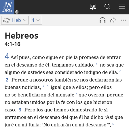
JW.ORG
Iniciar
sesión
Cambiar
Búsqueda
MO
(abre
idioma
en
ME
Heb
4
una
del sitio
jw.org
nueva
Hebreos
ventana)
4:1-16
4
Así pues, como sigue en pie la promesa de entrar
*
en el descanso de él, tengamos cuidado,
no sea que
a
alguno de ustedes sea considerado indigno de ella.
2
Porque a nosotros también se nos declararon las
b
*
buenas noticias,
igual que a ellos; pero ellos
*
no se beneficiaron del mensaje
que oyeron, porque
no estaban unidos por la fe con los que hicieron
3
caso.
Pero los que hemos demostrado fe sí
entramos en el descanso del que él ha dicho “Así que
c
juré en mi furia: ‘No entrarán en mi descanso’”,