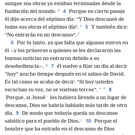
aunque sus obras ya estaban terminadas desde la
d
4
fundación del mundo.
Porque en cierto pasaje
él dijo acerca del séptimo día: “Y Dios descansó de
e
5
todas sus obras el séptimo día”.
Y también dice:
f
“No entrarán en mi descanso”.
6
Por lo tanto, ya que falta que algunos entren en
él —y los primeros a quienes se les declararon las
buenas noticias no entraron debido a su
g
7
desobediencia—,
él vuelve a fijar un día al decir
“hoy” mucho tiempo después en el salmo de David.
Es tal como se acaba de decir: “Si hoy ustedes
h
8
*
escuchan su voz, no se vuelvan tercos”.
i
Porque, si Josué
los hubiera llevado a un lugar de
descanso, Dios no habría hablado más tarde de otro
9
día.
De modo que todavía queda un descanso
j
10
sabático para el pueblo de Dios.
Porque el
hombre que ha entrado en el descanso de Dios