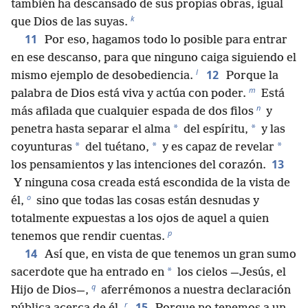
también ha descansado de sus propias obras, igual
k
que Dios de las suyas.
11
Por eso, hagamos todo lo posible para entrar
en ese descanso, para que ninguno caiga siguiendo el
l
12
mismo ejemplo de desobediencia.
Porque la
m
palabra de Dios está viva y actúa con poder.
Está
n
más afilada que cualquier espada de dos filos
y
*
*
penetra hasta separar el alma
del espíritu,
y las
*
*
*
coyunturas
del tuétano,
y es capaz de revelar
13
los pensamientos y las intenciones del corazón.
Y ninguna cosa creada está escondida de la vista de
o
él,
sino que todas las cosas están desnudas y
totalmente expuestas a los ojos de aquel a quien
p
tenemos que rendir cuentas.
14
Así que, en vista de que tenemos un gran sumo
*
sacerdote que ha entrado en
los cielos —Jesús, el
q
Hijo de Dios—,
aferrémonos a nuestra declaración
r
15