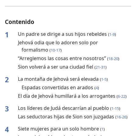
Contenido
1
Un padre se dirige a sus hijos rebeldes
(
1-9
)
Jehová odia que lo adoren solo por
formalismo
(
10-17
)
“Arreglemos las cosas entre nosotros”
(
18-20
)
Sion volverá a ser una ciudad fiel
(
21-31
)
2
La montaña de Jehová será elevada
(
1-5
)
Espadas convertidas en arados
(
4
)
El día de Jehová humillará a los arrogantes
(
6-22
)
3
Los líderes de Judá descarrían al pueblo
(
1-15
)
Las seductoras hijas de Sion son juzgadas
(
16-26
)
4
Siete mujeres para un solo hombre
(
1
)