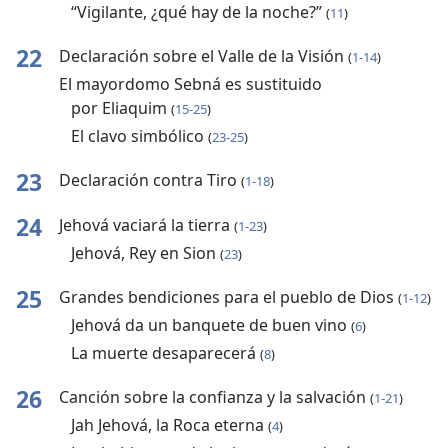
“Vigilante, ¿qué hay de la noche?”
(
11
)
22
Declaración sobre el Valle de la Visión
(
1-14
)
El mayordomo Sebná es sustituido
por Eliaquim
(
15-25
)
El clavo simbólico
(
23-25
)
23
Declaración contra Tiro
(
1-18
)
24
Jehová vaciará la tierra
(
1-23
)
Jehová, Rey en Sion
(
23
)
25
Grandes bendiciones para el pueblo de Dios
(
1-12
)
Jehová da un banquete de buen vino
(
6
)
La muerte desaparecerá
(
8
)
26
Canción sobre la confianza y la salvación
(
1-21
)
Jah Jehová, la Roca eterna
(
4
)