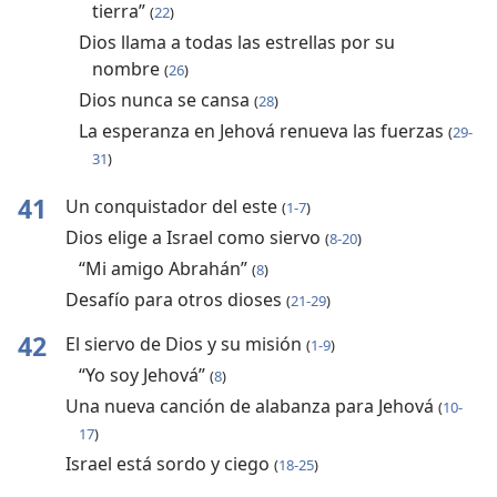
tierra”
(
22
)
Dios llama a todas las estrellas por su
nombre
(
26
)
Dios nunca se cansa
(
28
)
La esperanza en Jehová renueva las fuerzas
(
29-
31
)
41
Un conquistador del este
(
1-7
)
Dios elige a Israel como siervo
(
8-20
)
“Mi amigo Abrahán”
(
8
)
Desafío para otros dioses
(
21-29
)
42
El siervo de Dios y su misión
(
1-9
)
“Yo soy Jehová”
(
8
)
Una nueva canción de alabanza para Jehová
(
10-
17
)
Israel está sordo y ciego
(
18-25
)