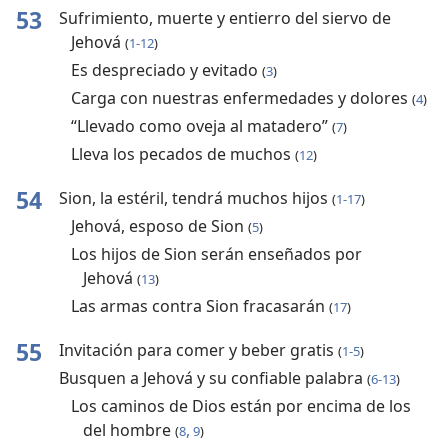
53
Sufrimiento, muerte y entierro del siervo de
Jehová
(
1-12
)
Es despreciado y evitado
(
3
)
Carga con nuestras enfermedades y dolores
(
4
)
“Llevado como oveja al matadero”
(
7
)
Lleva los pecados de muchos
(
12
)
54
Sion, la estéril, tendrá muchos hijos
(
1-17
)
Jehová, esposo de Sion
(
5
)
Los hijos de Sion serán enseñados por
Jehová
(
13
)
Las armas contra Sion fracasarán
(
17
)
55
Invitación para comer y beber gratis
(
1-5
)
Busquen a Jehová y su confiable palabra
(
6-13
)
Los caminos de Dios están por encima de los
del hombre
,
(
8
9
)