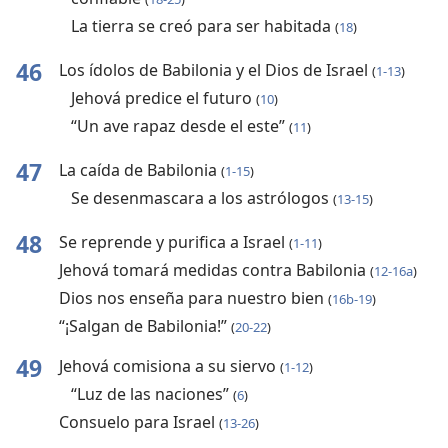
La tierra se creó para ser habitada
(
18
)
46
Los ídolos de Babilonia y el Dios de Israel
(
1-13
)
Jehová predice el futuro
(
10
)
“Un ave rapaz desde el este”
(
11
)
47
La caída de Babilonia
(
1-15
)
Se desenmascara a los astrólogos
(
13-15
)
48
Se reprende y purifica a Israel
(
1-11
)
Jehová tomará medidas contra Babilonia
(
12-16a
)
Dios nos enseña para nuestro bien
(
16b-19
)
“¡Salgan de Babilonia!”
(
20-22
)
49
Jehová comisiona a su siervo
(
1-12
)
“Luz de las naciones”
(
6
)
Consuelo para Israel
(
13-26
)