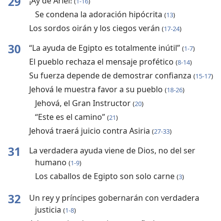
29
¡Ay de Ariel!
(
1-16
)
Se condena la adoración hipócrita
(
13
)
Los sordos oirán y los ciegos verán
(
17-24
)
30
“La ayuda de Egipto es totalmente inútil”
(
1-7
)
El pueblo rechaza el mensaje profético
(
8-14
)
Su fuerza depende de demostrar confianza
(
15-17
)
Jehová le muestra favor a su pueblo
(
18-26
)
Jehová, el Gran Instructor
(
20
)
“Este es el camino”
(
21
)
Jehová traerá juicio contra Asiria
(
27-33
)
31
La verdadera ayuda viene de Dios, no del ser
humano
(
1-9
)
Los caballos de Egipto son solo carne
(
3
)
32
Un rey y príncipes gobernarán con verdadera
justicia
(
1-8
)