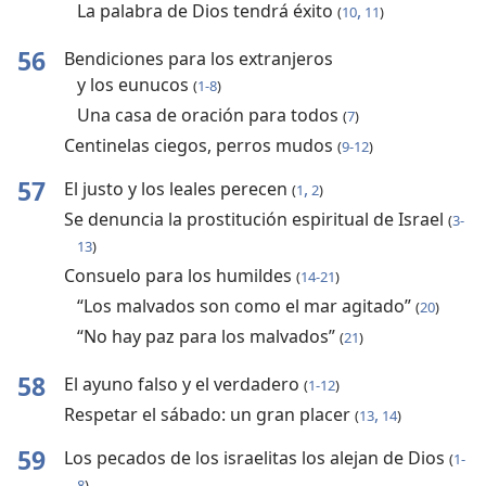
La palabra de Dios tendrá éxito
,
(
10
11
)
56
Bendiciones para los extranjeros
y los eunucos
(
1-8
)
Una casa de oración para todos
(
7
)
Centinelas ciegos, perros mudos
(
9-12
)
57
El justo y los leales perecen
,
(
1
2
)
Se denuncia la prostitución espiritual de Israel
(
3-
13
)
Consuelo para los humildes
(
14-21
)
“Los malvados son como el mar agitado”
(
20
)
“No hay paz para los malvados”
(
21
)
58
El ayuno falso y el verdadero
(
1-12
)
Respetar el sábado: un gran placer
,
(
13
14
)
59
Los pecados de los israelitas los alejan de Dios
(
1-
8
)