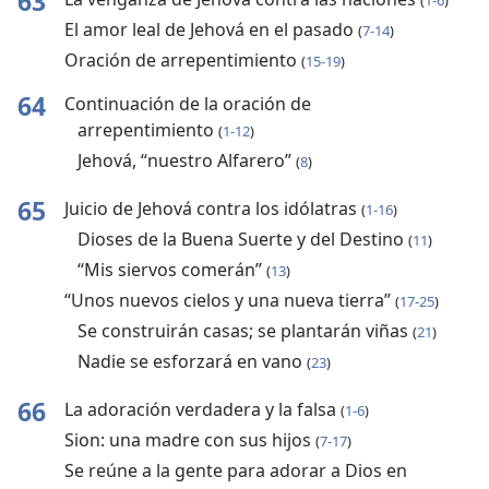
63
(
1-6
)
El amor leal de Jehová en el pasado
(
7-14
)
Oración de arrepentimiento
(
15-19
)
64
Continuación de la oración de
arrepentimiento
(
1-12
)
Jehová, “nuestro Alfarero”
(
8
)
65
Juicio de Jehová contra los idólatras
(
1-16
)
Dioses de la Buena Suerte y del Destino
(
11
)
“Mis siervos comerán”
(
13
)
“Unos nuevos cielos y una nueva tierra”
(
17-25
)
Se construirán casas; se plantarán viñas
(
21
)
Nadie se esforzará en vano
(
23
)
66
La adoración verdadera y la falsa
(
1-6
)
Sion: una madre con sus hijos
(
7-17
)
Se reúne a la gente para adorar a Dios en