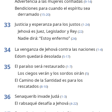
Advertencia a las mujeres confiadas
(
9-14
)
Bendiciones para cuando el espíritu sea
derramado
(
15-20
)
33
Justicia y esperanza para los justos
(
1-24
)
Jehová es Juez, Legislador y Rey
(
22
)
Nadie dirá: “Estoy enfermo”
(
24
)
34
La venganza de Jehová contra las naciones
(
1-4
)
Edom quedará desolada
(
5-17
)
35
El paraíso será restaurado
(
1-7
)
Los ciegos verán y los sordos oirán
(
5
)
El Camino de la Santidad es para los
rescatados
(
8-10
)
36
Senaquerib invade Judá
(
1-3
)
El rabsaqué desafía a Jehová
(
4-22
)