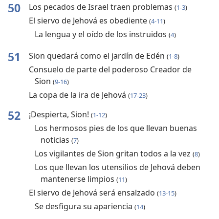
50
Los pecados de Israel traen problemas
(
1-3
)
El siervo de Jehová es obediente
(
4-11
)
La lengua y el oído de los instruidos
(
4
)
51
Sion quedará como el jardín de Edén
(
1-8
)
Consuelo de parte del poderoso Creador de
Sion
(
9-16
)
La copa de la ira de Jehová
(
17-23
)
52
¡Despierta, Sion!
(
1-12
)
Los hermosos pies de los que llevan buenas
noticias
(
7
)
Los vigilantes de Sion gritan todos a la vez
(
8
)
Los que llevan los utensilios de Jehová deben
mantenerse limpios
(
11
)
El siervo de Jehová será ensalzado
(
13-15
)
Se desfigura su apariencia
(
14
)