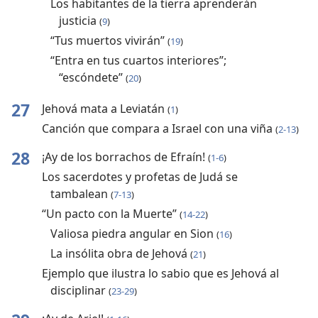
Los habitantes de la tierra aprenderán
justicia
(
9
)
“Tus muertos vivirán”
(
19
)
“Entra en tus cuartos interiores”;
“escóndete”
(
20
)
27
Jehová mata a Leviatán
(
1
)
Canción que compara a Israel con una viña
(
2-13
)
28
¡Ay de los borrachos de Efraín!
(
1-6
)
Los sacerdotes y profetas de Judá se
tambalean
(
7-13
)
“Un pacto con la Muerte”
(
14-22
)
Valiosa piedra angular en Sion
(
16
)
La insólita obra de Jehová
(
21
)
Ejemplo que ilustra lo sabio que es Jehová al
disciplinar
(
23-29
)