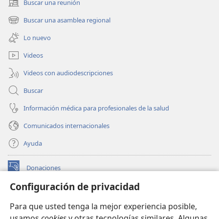
Buscar una reunión
(abre
una
Buscar una asamblea regional
(abre
nueva
una
ventana)
Lo nuevo
nueva
ventana)
Videos
Videos con audiodescripciones
Buscar
Información médica para profesionales de la salud
Comunicados internacionales
Ayuda
Donaciones
(abre
una
Configuración de privacidad
nueva
BIBLIOTECA EN LÍNEA Watchtower™
(abre
ventana)
Para que usted tenga la mejor experiencia posible,
una
®
JW Hub
usamos
cookies
y otras tecnologías similares. Algunas
nueva