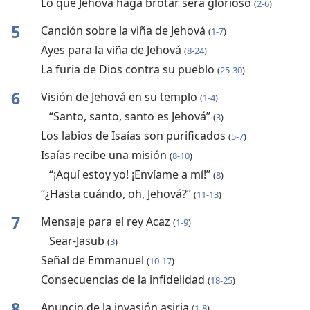
Lo que Jehová haga brotar será glorioso
(
2-6
)
5
Canción sobre la viña de Jehová
(
1-7
)
Ayes para la viña de Jehová
(
8-24
)
La furia de Dios contra su pueblo
(
25-30
)
6
Visión de Jehová en su templo
(
1-4
)
“Santo, santo, santo es Jehová”
(
3
)
Los labios de Isaías son purificados
(
5-7
)
Isaías recibe una misión
(
8-10
)
“¡Aquí estoy yo! ¡Envíame a mí!”
(
8
)
“¿Hasta cuándo, oh, Jehová?”
(
11-13
)
7
Mensaje para el rey Acaz
(
1-9
)
Sear-Jasub
(
3
)
Señal de Emmanuel
(
10-17
)
Consecuencias de la infidelidad
(
18-25
)
8
Anuncio de la invasión asiria
(
1-8
)