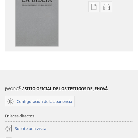
Opciones
Opciones
de
de
descarga
descarga
de
de
publicaciones
audio
La
La
Biblia.
Biblia.
Traducción
Traducción
del
del
Nuevo
Nuevo
Mundo
Mundo
®
JW.ORG
/ SITIO OFICIAL DE LOS TESTIGOS DE JEHOVÁ
(revisión
(revisión
del
del
Configuración de la apariencia
2019)
2019)
Enlaces directos
Solicite una visita