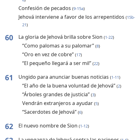
Confesión de pecados
(
9-15a
)
Jehová interviene a favor de los arrepentidos
(
15b-
21
)
60
La gloria de Jehová brilla sobre Sion
(
1-22
)
“Como palomas a su palomar”
(
8
)
“Oro en vez de cobre”
(
17
)
“El pequeño llegará a ser mil”
(
22
)
61
Ungido para anunciar buenas noticias
(
1-11
)
“El año de la buena voluntad de Jehová”
(
2
)
“Árboles grandes de justicia”
(
3
)
Vendrán extranjeros a ayudar
(
5
)
“Sacerdotes de Jehová”
(
6
)
62
El nuevo nombre de Sion
(
1-12
)
La venganza de Jehová contra las naciones