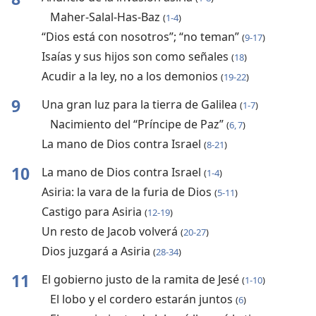
Maher-Salal-Has-Baz
(
1-4
)
“Dios está con nosotros”; “no teman”
(
9-17
)
Isaías y sus hijos son como señales
(
18
)
Acudir a la ley, no a los demonios
(
19-22
)
9
Una gran luz para la tierra de Galilea
(
1-7
)
Nacimiento del “Príncipe de Paz”
(
6, 7
)
La mano de Dios contra Israel
(
8-21
)
10
La mano de Dios contra Israel
(
1-4
)
Asiria: la vara de la furia de Dios
(
5-11
)
Castigo para Asiria
(
12-19
)
Un resto de Jacob volverá
(
20-27
)
Dios juzgará a Asiria
(
28-34
)
11
El gobierno justo de la ramita de Jesé
(
1-10
)
El lobo y el cordero estarán juntos
(
6
)