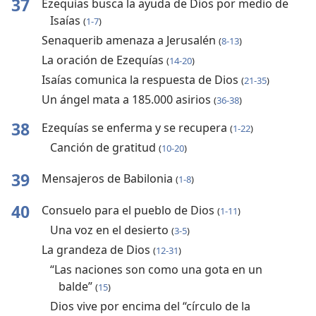
37
Ezequías busca la ayuda de Dios por medio de
Isaías
(
1-7
)
Senaquerib amenaza a Jerusalén
(
8-13
)
La oración de Ezequías
(
14-20
)
Isaías comunica la respuesta de Dios
(
21-35
)
Un ángel mata a 185.000 asirios
(
36-38
)
38
Ezequías se enferma y se recupera
(
1-22
)
Canción de gratitud
(
10-20
)
39
Mensajeros de Babilonia
(
1-8
)
40
Consuelo para el pueblo de Dios
(
1-11
)
Una voz en el desierto
(
3-5
)
La grandeza de Dios
(
12-31
)
“Las naciones son como una gota en un
balde”
(
15
)
Dios vive por encima del “círculo de la