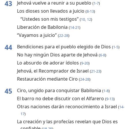
43
Jehová vuelve a reunir a su pueblo
(
1-7
)
Los dioses son llevados a juicio
(
8-13
)
“Ustedes son mis testigos”
(
10,
12
)
Liberación de Babilonia
(
14-21
)
“Vayamos a juicio”
(
22-28
)
44
Bendiciones para el pueblo elegido de Dios
(
1-5
)
No hay ningún Dios aparte de Jehová
(
6-8
)
Lo absurdo de adorar ídolos
(
9-20
)
Jehová, el Recomprador de Israel
(
21-23
)
Restauración mediante Ciro
(
24-28
)
45
Ciro, ungido para conquistar Babilonia
(
1-8
)
El barro no debe discutir con el Alfarero
(
9-13
)
Otras naciones darán reconocimiento a Israel
(
14-
17
)
La creación y las profecías revelan que Dios es
confiable
(
18-25
)