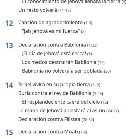
El conocimiento de Jehová llenará la tierra
(
9
)
Un resto volverá
(
11-16
)
12
Canción de agradecimiento
(
1-6
)
“Jah Jehová es mi fuerza”
(
2
)
13
Declaración contra Babilonia
(
1-22
)
¡El día de Jehová está cerca!
(
6
)
Los medos destruirán Babilonia
(
17
)
Babilonia no volverá a ser poblada
(
20
)
14
Israel vivirá en su propia tierra
,
(
1
2
)
Burla contra el rey de Babilonia
(
3-23
)
El resplandeciente caerá del cielo
(
12
)
La mano de Jehová aplastará al asirio
(
24-27
)
Declaración contra Filistea
(
28-32
)
15
Declaración contra Moab
(
1-9
)