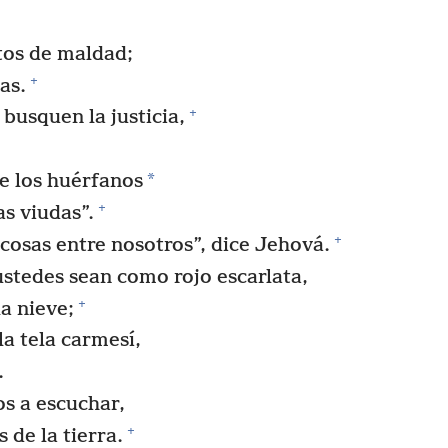
ctos de maldad;
+
as.
+
busquen la justicia,
*
e los huérfanos
+
as viudas”.
+
cosas entre nosotros”, dice Jehová.
stedes sean como rojo escarlata,
+
a nieve;
a tela carmesí,
.
os a escuchar,
+
 de la tierra.