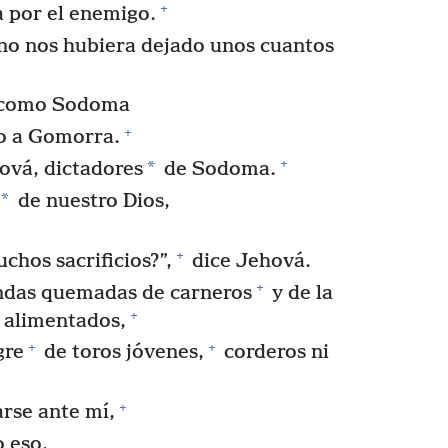
+
 por el enemigo.
 no nos hubiera dejado unos cuantos
r como Sodoma
+
o a Gomorra.
+
*
ová, dictadores
de Sodoma.
*
de nuestro Dios,
+
chos sacrificios?”,
dice Jehová.
+
endas quemadas de carneros
y de la
+
 alimentados,
+
+
gre
de toros jóvenes,
corderos ni
+
rse ante mí,
o eso,