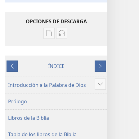
OPCIONES DE DESCARGA
Opciones
Opciones
de
de
descarga
descarga
de
de
ÍNDICE
publicaciones
audio
Anterior
Siguiente
La
La
Biblia.
Biblia.
Introducción a la Palabra de Dios
Mostrar
Traducción
Traducción
más
del
del
Prólogo
Nuevo
Nuevo
Mundo
Mundo
Libros de la Biblia
(revisión
(revisión
del
del
2019)
2019)
Tabla de los libros de la Biblia