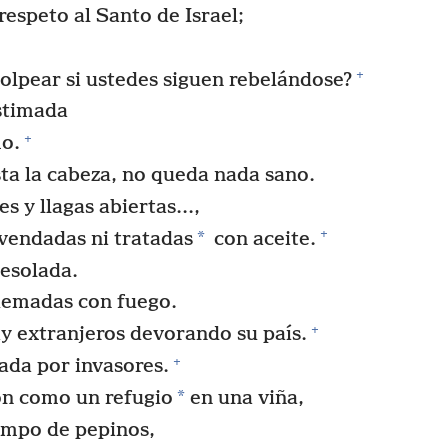
respeto al Santo de Israel;
+
olpear si ustedes siguen rebelándose?
stimada
+
mo.
sta la cabeza, no queda nada sano.
 y llagas abiertas...,
+
*
vendadas ni tratadas
con aceite.
desolada.
uemadas con fuego.
+
ay extranjeros devorando su país.
+
ada por invasores.
*
on como un refugio
en una viña,
ampo de pepinos,