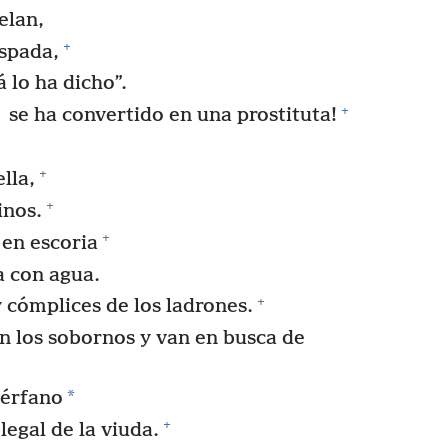
elan,
+
espada,
 lo ha dicho”.
+
se ha convertido en una prostituta!
+
ella,
+
inos.
+
 en escoria
a con agua.
+
 cómplices de los ladrones.
an los sobornos y van en busca de
*
uérfano
+
legal de la viuda.