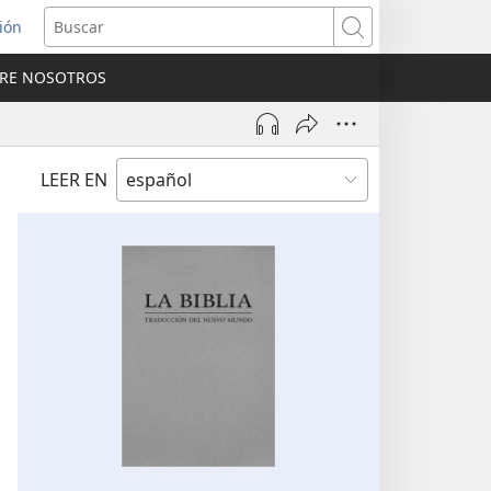
sión
Buscar
RE NOSOTROS
a
na)
LEER EN