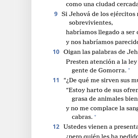
como una ciudad cercada
9
Si Jehová de los ejércitos
sobrevivientes,
habríamos llegado a se
y nos habríamos parecid
10
Oigan las palabras de Jeh
Presten atención a la ley
+
gente de Gomorra.
11
“¿De qué me sirven sus mu
“Estoy harto de sus ofr
grasa de animales bien
y no me complace la san
+
cabras.
12
Ustedes vienen a presenta
¿pero quién les ha pedid