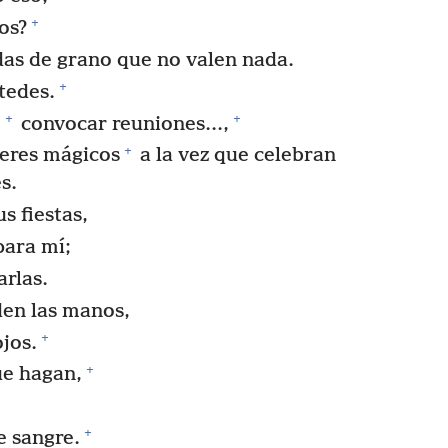
+
os?
as de grano que no valen nada.
+
tedes.
+
+
,
convocar reuniones...,
+
eres mágicos
a la vez que celebran
s.
s fiestas,
para mí;
rlas.
den las manos,
+
jos.
+
ue hagan,
+
e sangre.