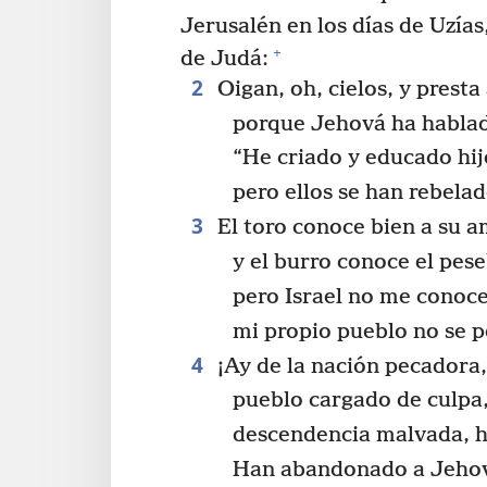
Jerusalén en los días de Uzías
+
de Judá:
2
Oigan, oh, cielos, y presta 
porque Jehová ha habla
“He criado y educado hij
pero ellos se han rebela
3
El toro conoce bien a su a
y el burro conoce el pes
pero Israel no me conoce
mi propio pueblo no se p
4
¡Ay de la nación pecadora,
pueblo cargado de culpa
descendencia malvada, h
Han abandonado a Jeho