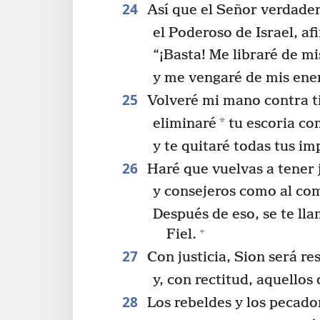
24
Así que el Señor verdadero
el Poderoso de Israel, af
“¡Basta! Me libraré de m
y me vengaré de mis ene
25
Volveré mi mano contra ti
*
eliminaré
tu escoria co
y te quitaré todas tus im
26
Haré que vuelvas a tener 
y consejeros como al co
Después de eso, se te ll
+
Fiel.
27
Con justicia, Sion será re
y, con rectitud, aquellos
28
Los rebeldes y los pecador