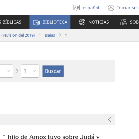
español
Iniciar se
Seleccionar
(abre
idioma
una
 BÍBLICAS
BIBLIOTECA
NOTICIAS
SOB
nuev
venta
(revisión del 2019)
Isaías
1
Capítulo
+
*
hijo de Amoz tuvo sobre Judá y