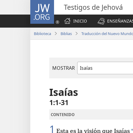
JW.ORG
Testigos de Jehová
INICIO
ENSEÑANZAS
Biblioteca
Biblias
Traducción del Nuevo Mundo 
MOSTRAR
Libro
de
la
Isaías
Biblia
1:1-31
CONTENIDO
1
Esta es la visión que Isaías