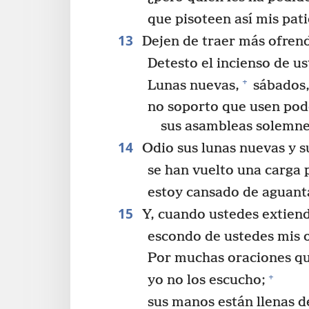
que pisoteen así mis pati
13
Dejen de traer más ofrend
Detesto el incienso de us
+
Lunas nuevas,
sábados
no soporto que usen pod
sus asambleas solemne
14
Odio sus lunas nuevas y su
se han vuelto una carga 
estoy cansado de aguanta
15
Y, cuando ustedes extien
escondo de ustedes mis o
Por muchas oraciones q
+
yo no los escucho;
sus manos están llenas d