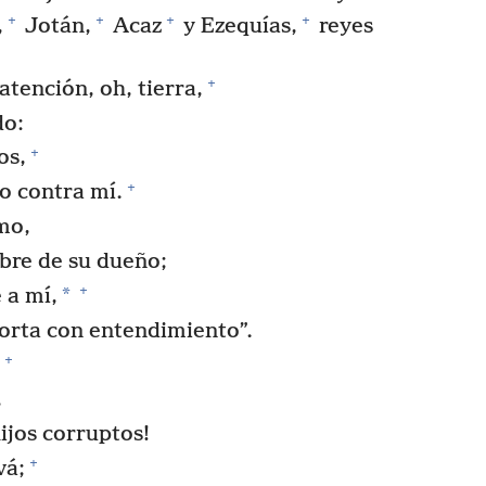
+
+
+
+
,
Jotán,
Acaz
y Ezequías,
reyes
+
atención, oh, tierra,
do:
+
os,
+
do contra mí.
mo,
ebre de su dueño;
+
*
 a mí,
orta con entendimiento”.
+
,
ijos corruptos!
+
vá;