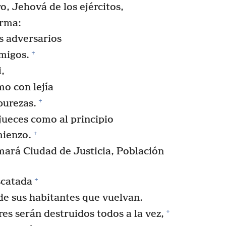
, Jehová de los ejércitos,
irma:
is adversarios
+
migos.
,
mo con lejía
+
purezas.
jueces como al principio
+
mienzo.
amará Ciudad de Justicia, Población
+
scatada
 de sus habitantes que vuelvan.
+
es serán destruidos todos a la vez,