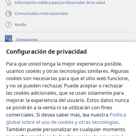
Información médica para profesionales de la salud
Comunicados internacionales
Ayuda
Donaciones
(abre
una
Configuración de privacidad
nueva
BIBLIOTECA EN LÍNEA Watchtower™
(abre
ventana)
Para que usted tenga la mejor experiencia posible,
una
®
JW Hub
usamos
cookies
y otras tecnologías similares. Algunas
nueva
(abre
ventana)
cookies
son necesarias para que el sitio web funcione,
una
®
JW Library
nueva
y no se pueden rechazar. Puede aceptar o rechazar
ventana)
las
cookies
adicionales, que se usan solamente para
Watchtower Library
mejorar la experiencia del usuario. Estos datos nunca
se pondrán a la venta ni se utilizarán con fines
comerciales. Si desea saber más, lea nuestra
Política
global sobre el uso de
cookies
y otras tecnologías
.
También puede personalizar en cualquier momento
Copyright
© 2026 Watch Tower Bible and Tract Society of Pennsylvania.
CONDICIONES DE USO
|
POLÍTICA DE PRIVACIDAD
|