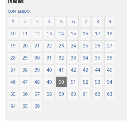
del
del
Isaías
Nuevo
Nuevo
CONTENIDO
Mundo
Mundo
(revisión
(revisión
1
2
3
4
5
6
7
8
9
del
del
10
11
12
13
14
15
16
17
18
2019)
2019)
19
20
21
22
23
24
25
26
27
28
29
30
31
32
33
34
35
36
37
38
39
40
41
42
43
44
45
46
47
48
49
50
51
52
53
54
55
56
57
58
59
60
61
62
63
64
65
66