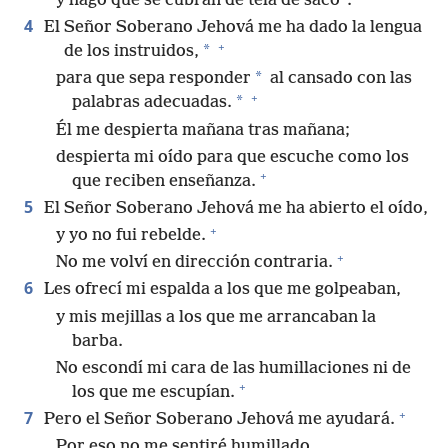
y hago que se cubran de tela de saco”.
4
El Señor Soberano Jehová me ha dado la lengua
+
*
de los instruidos,
*
para que sepa responder
al cansado con las
+
*
palabras adecuadas.
Él me despierta mañana tras mañana;
despierta mi oído para que escuche como los
+
que reciben enseñanza.
5
El Señor Soberano Jehová me ha abierto el oído,
+
y yo no fui rebelde.
+
No me volví en dirección contraria.
6
Les ofrecí mi espalda a los que me golpeaban,
y mis mejillas a los que me arrancaban la
barba.
No escondí mi cara de las humillaciones ni de
+
los que me escupían.
+
7
Pero el Señor Soberano Jehová me ayudará.
Por eso no me sentiré humillado.