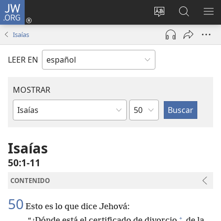
JW.ORG
Iniciar
sesión
Cambiar
Búsqueda
MO
(abre
idioma
en
ME
Isaías
una
del sitio
jw.org
nueva
LEER EN
ventana)
MOSTRAR
Capítulo
Libro
de
la
Isaías
Biblia
50:1-11
CONTENIDO
50
Esto es lo que dice Jehová:
+
“¿Dónde está el certificado de divorcio
de la