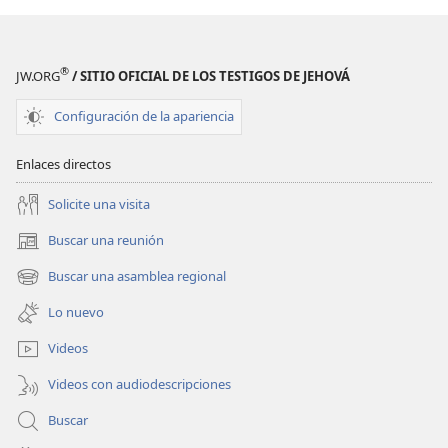
®
JW.ORG
/ SITIO OFICIAL DE LOS TESTIGOS DE JEHOVÁ
Configuración de la apariencia
Enlaces directos
Solicite una visita
Buscar una reunión
(abre
una
Buscar una asamblea regional
(abre
nueva
una
ventana)
Lo nuevo
nueva
ventana)
Videos
Videos con audiodescripciones
Buscar