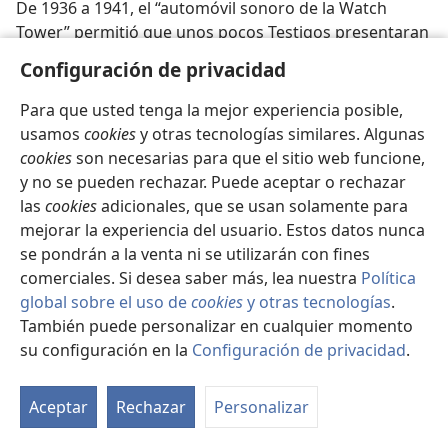
De 1936 a 1941, el “automóvil sonoro de la Watch
Tower” permitió que unos pocos Testigos presentaran
el mensaje del Reino a millones de personas en Brasil.
Configuración de privacidad
Para que usted tenga la mejor experiencia posible,
usamos
cookies
y otras tecnologías similares. Algunas
cookies
son necesarias para que el sitio web funcione,
y no se pueden rechazar. Puede aceptar o rechazar
las
cookies
adicionales, que se usan solamente para
mejorar la experiencia del usuario. Estos datos nunca
se pondrán a la venta ni se utilizarán con fines
comerciales. Si desea saber más, lea nuestra
Política
global sobre el uso de
cookies
y otras tecnologías
.
“Publicadores del Reino de Gran Bretaña,
También puede personalizar en cualquier momento
¡despierten!”
su configuración en la
Configuración de privacidad
.
¡No había habido un aumento significativo de
publicadores del reino en diez años! ¿Qué ocurrió para
Aceptar
Rechazar
Personalizar
que eso cambiara?