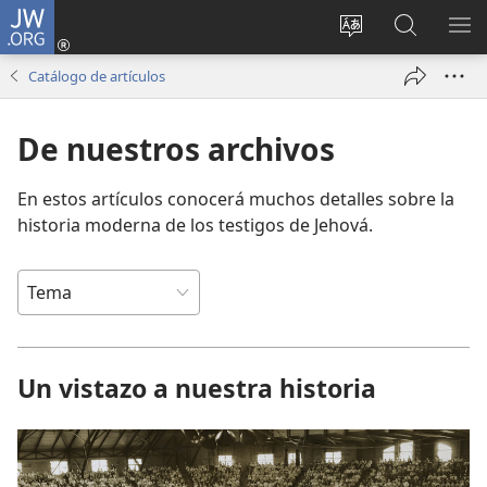
JW.ORG
Iniciar
sesión
Cambiar
Búsqueda
MO
(abre
idioma
en
ME
Catálogo de artículos
una
del sitio
jw.org
nueva
De nuestros archivos
ventana)
En estos artículos conocerá muchos detalles sobre la
historia moderna de los testigos de Jehová.
Un vistazo a nuestra historia