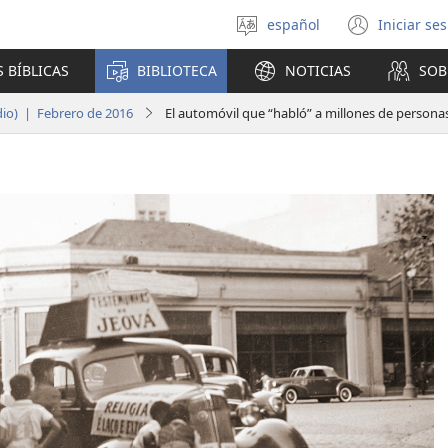
español
Iniciar se
Seleccionar
(abre
idioma
una
 BÍBLICAS
BIBLIOTECA
NOTICIAS
SOB
nuev
venta
udio) | Febrero de 2016
El automóvil que “habló” a millones de persona