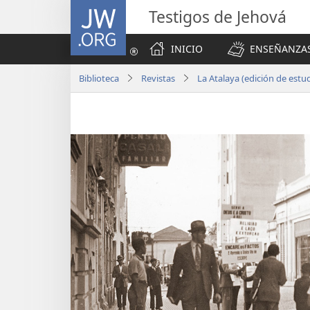
JW.ORG
Testigos de Jehová
INICIO
ENSEÑANZAS
Biblioteca
Revistas
La Atalaya (edición de est