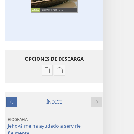
OPCIONES DE DESCARGA
Opciones
Opciones
de
de
descarga
descarga
de
de
ÍNDICE
publicaciones
audio
Anterior
Siguiente
LA
LA
ATALAYA
ATALAYA
BIOGRAFÍA
(EDICIÓN
(EDICIÓN
Jehová me ha ayudado a servirle
DE
DE
fielmente