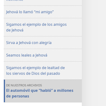
ESTUDIO)
ESTUDIO)
Febrero
Febrero
Jehová lo llamó “mi amigo”
de 2016 |
de 2016 |
La
La
Sigamos el ejemplo de los amigos
Atalaya
Atalaya
de Jehová
(edición
(edición
de
de
Sirva a Jehová con alegría
estudio)
estudio)
Seamos leales a Jehová
Sigamos el ejemplo de lealtad de
los siervos de Dios del pasado
DE NUESTROS ARCHIVOS
El automóvil que “habló” a millones
de personas