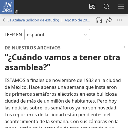
JW.ORG
Iniciar
sesión
Cambiar
Búsqueda
MO
(abre
idioma
en
ME
La Atalaya (edición de estudio) | Agosto de 2017
una
del sitio
jw.org
nueva
LEER EN
ventana)
DE NUESTROS ARCHIVOS
“¿Cuándo vamos a tener otra
asamblea?”
ESTAMOS a finales de noviembre de 1932 en la ciudad
de México. Hace apenas una semana que instalaron
los primeros semáforos eléctricos en esta bulliciosa
ciudad de más de un millón de habitantes. Pero hoy
las noticias sobre los semáforos ya no son novedad.
Los reporteros de la ciudad están pendientes del
acontecimiento de la semana. Con sus cámaras en la