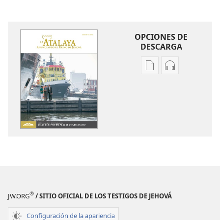
OPCIONES DE
DESCARGA
Opciones
Opciones
de
de
descarga
descarga
de
de
publicaciones
audio
LA
LA
ATALAYA
ATALAYA
(EDICIÓN
(EDICIÓN
DE
DE
ESTUDIO)
ESTUDIO)
Agosto
Agosto
®
JW.ORG
/ SITIO OFICIAL DE LOS TESTIGOS DE JEHOVÁ
de 2017
de 2017
Configuración de la apariencia