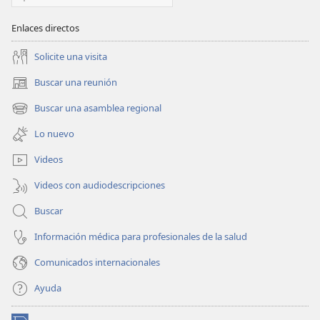
Enlaces directos
Solicite una visita
Buscar una reunión
(abre
una
Buscar una asamblea regional
(abre
nueva
una
ventana)
Lo nuevo
nueva
ventana)
Videos
Videos con audiodescripciones
Buscar
Información médica para profesionales de la salud
Comunicados internacionales
Ayuda