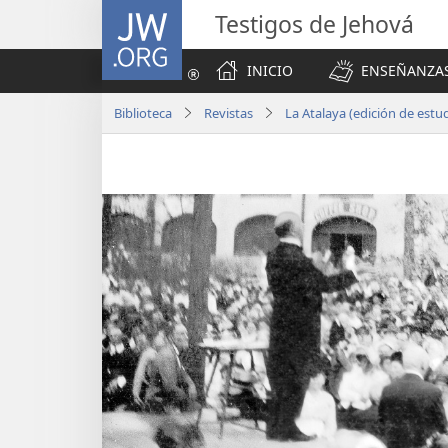
JW.ORG
Testigos de Jehová
INICIO
ENSEÑANZAS
Biblioteca
Revistas
La Atalaya (edición de est