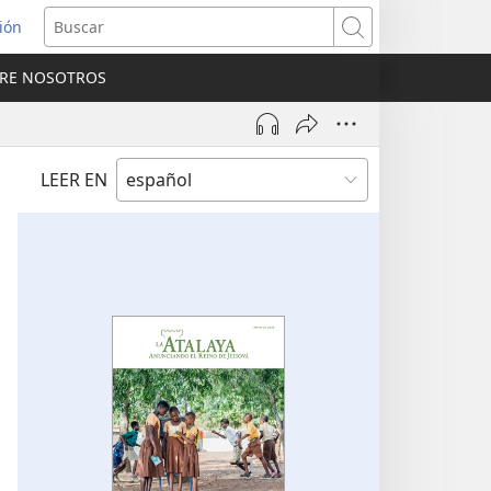
sión
Buscar
RE NOSOTROS
a
na)
LEER EN