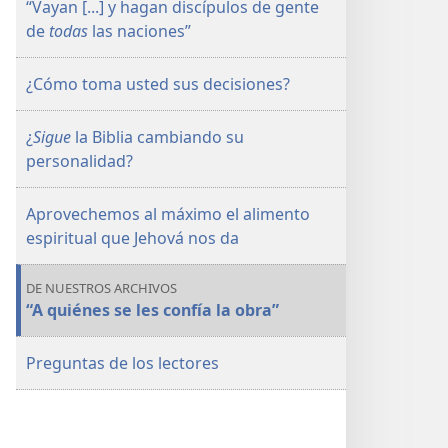
“Vayan [...] y hagan discípulos de gente
ESTUDIO)
ESTUDIO)
de
todas
las naciones”
Mayo
Mayo
de 2016 |
de 2016 |
¿Cómo toma usted sus decisiones?
La
La
Atalaya
Atalaya
(edición
(edición
¿
Sigue
la Biblia cambiando su
de
de
personalidad?
estudio)
estudio)
Aprovechemos al máximo el alimento
espiritual que Jehová nos da
DE NUESTROS ARCHIVOS
“A quiénes se les confía la obra”
Preguntas de los lectores