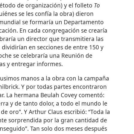
todo de organización) y el folleto
To
uiénes se les confía la obra) dieron
l mundial se formaría un Departamento
dicación. En cada congregación se crearía
braría un director que transmitiera las
e dividirían en secciones de entre 150 y
noche se celebraría una Reunión de
ias y entregar informes.
pusimos manos a la obra con la campaña
hilbrick. Y por todas partes encontraron
ar. La hermana Beulah Covey comentó:
rra y de tanto dolor, a todo el mundo le
e oro”. Y Arthur Claus escribió: “Toda la
e sorprendida por la gran cantidad de
onseguido”. Tan solo dos meses después