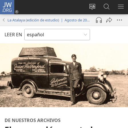
JW.ORG
Iniciar
sesión
Cambiar
Búsqueda
MO
(abre
idioma
en
ME
La Atalaya (edición de estudio) | Agosto de 2013
una
del sitio
jw.org
nueva
LEER EN
ventana)
DE NUESTROS ARCHIVOS