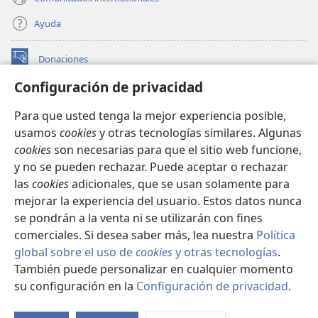
Ayuda
Donaciones
(abre
una
Configuración de privacidad
nueva
BIBLIOTECA EN LÍNEA Watchtower™
(abre
ventana)
Para que usted tenga la mejor experiencia posible,
una
®
JW Hub
usamos
cookies
y otras tecnologías similares. Algunas
nueva
(abre
ventana)
cookies
son necesarias para que el sitio web funcione,
una
®
JW Library
nueva
y no se pueden rechazar. Puede aceptar o rechazar
ventana)
las
cookies
adicionales, que se usan solamente para
Watchtower Library
mejorar la experiencia del usuario. Estos datos nunca
se pondrán a la venta ni se utilizarán con fines
comerciales. Si desea saber más, lea nuestra
Política
global sobre el uso de
cookies
y otras tecnologías
.
Copyright
© 2026 Watch Tower Bible and Tract Society of Pennsylvania.
También puede personalizar en cualquier momento
CONDICIONES DE USO
|
POLÍTICA DE PRIVACIDAD
|
su configuración en la
Configuración de privacidad
.
Mo
CONFIGURACIÓN DE PRIVACIDAD
ín