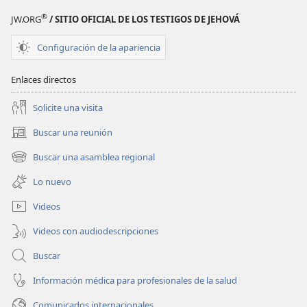
Agosto
Agosto
®
JW.ORG
/ SITIO OFICIAL DE LOS TESTIGOS DE JEHOVÁ
de 2013 |
de 2013 |
La
La
Configuración de la apariencia
Atalaya
Atalaya
(edición
(edición
Enlaces directos
de
de
estudio)
estudio)
Solicite una visita
Buscar una reunión
(abre
una
Buscar una asamblea regional
(abre
nueva
una
ventana)
Lo nuevo
nueva
ventana)
Videos
Videos con audiodescripciones
Buscar
Información médica para profesionales de la salud
Comunicados internacionales