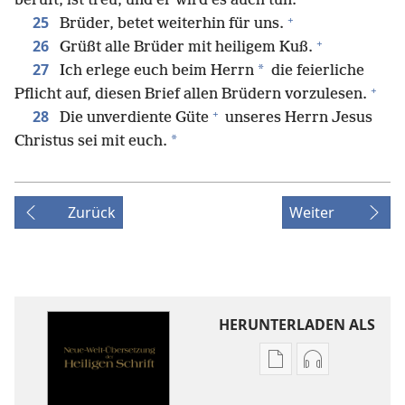
beruft, ist treu, und er wird es auch tun.
+
25
Brüder, betet weiterhin für uns.
+
26
Grüßt alle Brüder mit heiligem Kuß.
27
*
Ich erlege euch beim Herrn
die feierliche
+
Pflicht auf, diesen Brief allen Brüdern vorzulesen.
+
28
Die unverdiente Güte
unseres Herrn Jesus
*
Christus sei mit euch.
Zurück
Weiter
HERUNTERLADEN ALS
Downloadoptione
Downloadopt
für
für