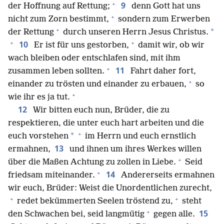
+
9
der Hoffnung auf Rettung;
denn Gott hat uns
+
nicht zum Zorn bestimmt,
sondern zum Erwerben
+
*
der Rettung
durch unseren Herrn Jesus Christus.
+
+
10
Er ist für uns gestorben,
damit wir, ob wir
wach bleiben oder entschlafen sind, mit ihm
+
11
zusammen leben sollten.
Fahrt daher fort,
+
einander zu trösten und einander zu erbauen,
so
+
wie ihr es ja tut.
12
Wir bitten euch nun, Brüder, die zu
respektieren, die unter euch hart arbeiten und die
+
*
euch vorstehen
im Herrn und euch ernstlich
13
ermahnen,
und ihnen um ihres Werkes willen
+
über die Maßen Achtung zu zollen in Liebe.
Seid
+
14
friedsam miteinander.
Andererseits ermahnen
wir euch, Brüder: Weist die Unordentlichen zurecht,
+
+
redet bekümmerten Seelen tröstend zu,
steht
+
15
den Schwachen bei, seid langmütig
gegen alle.