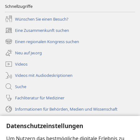
Schnellzugriffe
Wünschen Sie einen Besuch?
Eine Zusammenkunft suchen
(öffnet
neues
Einen regionalen Kongress suchen
(öffnet
Fenster)
neues
Neu auf jw.org
Fenster)
Videos
Videos mit Audiodeskriptionen
Suche
Fachliteratur für Mediziner
Informationen für Behörden, Medien und Wissenschaft
Hilfe
Datenschutzeinstellungen
Spenden
Um Nutzern das bestmögliche digitale Erlebnis zu
(öffnet