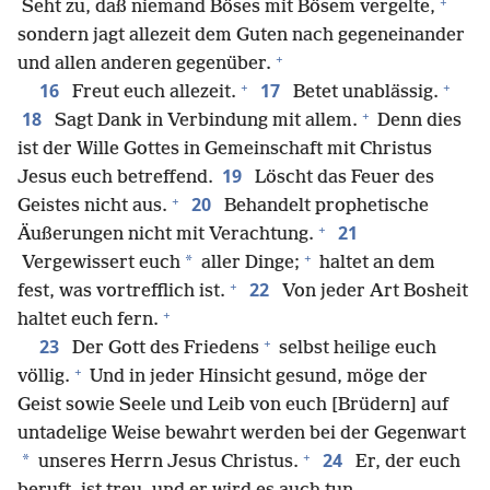
+
Seht zu, daß niemand Böses mit Bösem vergelte,
sondern jagt allezeit dem Guten nach gegeneinander
+
und allen anderen gegenüber.
+
+
16
17
Freut euch allezeit.
Betet unablässig.
+
18
Sagt Dank in Verbindung mit allem.
Denn dies
ist der Wille Gottes in Gemeinschaft mit Christus
19
Jesus euch betreffend.
Löscht das Feuer des
+
20
Geistes nicht aus.
Behandelt prophetische
+
21
Äußerungen nicht mit Verachtung.
+
*
Vergewissert euch
aller Dinge;
haltet an dem
+
22
fest, was vortrefflich ist.
Von jeder Art Bosheit
+
haltet euch fern.
+
23
Der Gott des Friedens
selbst heilige euch
+
völlig.
Und in jeder Hinsicht gesund, möge der
Geist sowie Seele und Leib von euch [Brüdern] auf
untadelige Weise bewahrt werden bei der Gegenwart
+
24
*
unseres Herrn Jesus Christus.
Er, der euch