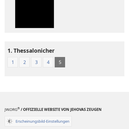
Veröffentlichunge
Audio
Neue-
Neue-
Welt-
Welt-
Übersetzung
Übersetzung
der
der
Heiligen
Heiligen
Schrift
Schrift
1. Thessalonicher
(1986)
(1986)
1
2
3
4
5
®
JW.ORG
/ OFFIZIELLE WEBSITE VON JEHOVAS ZEUGEN
Erscheinungsbild-Einstellungen