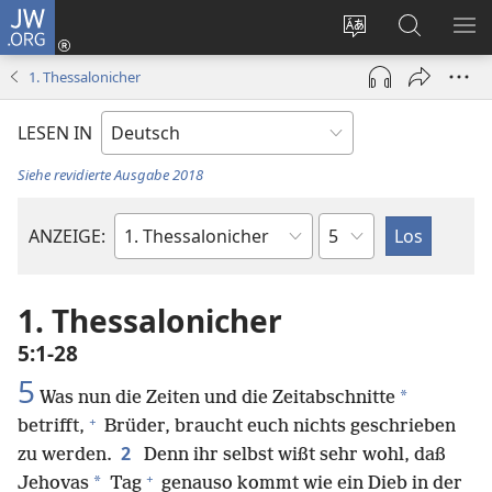
JW.ORG
Anmelden
(öffnet
Websitesprache
Suche
ME
neues
ändern
EI
1. Thessalonicher
Fenster)
LESEN IN
Siehe revidierte Ausgabe 2018
Kapitel
ANZEIGE:
Bibelbuch
1. Thessalonicher
5:1-28
5
*
Was nun die Zeiten und die Zeitabschnitte
+
betrifft,
Brüder, braucht euch nichts geschrieben
2
zu werden.
Denn ihr selbst wißt sehr wohl, daß
+
*
Jehovas
Tag
genauso kommt wie ein Dieb in der