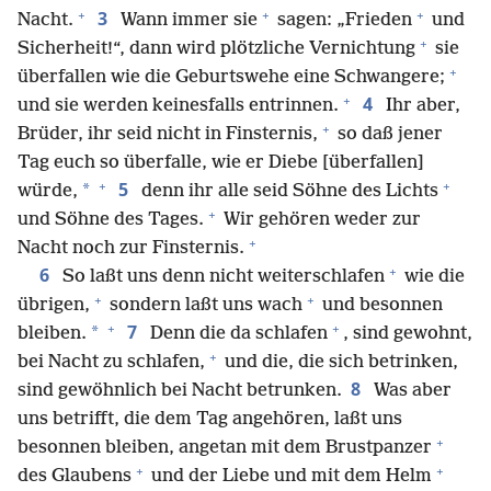
+
+
+
3
Nacht.
Wann immer sie
sagen: „Frieden
und
+
Sicherheit!“, dann wird plötzliche Vernichtung
sie
+
überfallen wie die Geburtswehe eine Schwangere;
+
4
und sie werden keinesfalls entrinnen.
Ihr aber,
+
Brüder, ihr seid nicht in Finsternis,
so daß jener
Tag euch so überfalle, wie er Diebe [überfallen]
+
+
5
*
würde,
denn ihr alle seid Söhne des Lichts
+
und Söhne des Tages.
Wir gehören weder zur
+
Nacht noch zur Finsternis.
+
6
So laßt uns denn nicht weiterschlafen
wie die
+
+
übrigen,
sondern laßt uns wach
und besonnen
+
+
7
*
bleiben.
Denn die da schlafen
, sind gewohnt,
+
bei Nacht zu schlafen,
und die, die sich betrinken,
8
sind gewöhnlich bei Nacht betrunken.
Was aber
uns betrifft, die dem Tag angehören, laßt uns
+
besonnen bleiben, angetan mit dem Brustpanzer
+
+
des Glaubens
und der Liebe und mit dem Helm